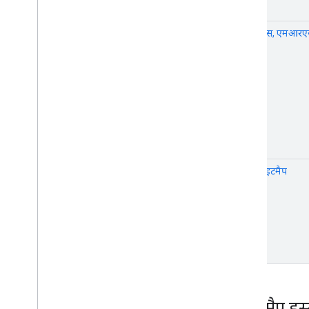
साइट के हिसाब से गाइड
आरएसएस, एमआरए
1.0
टेक्स्ट साइटमैप
साइटमैप इस्