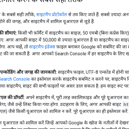
े के सबसे सही तरीके,
साइटमैप प्रोटोकॉल
से तय किए जाते हैं. सबसे ज़्यादा अ
ोने की जगह, और साइटमैप में शामिल यूआरएल से जुड़े हैं.
की सीमाएं:
किसी भी फ़ॉर्मैट में साइटमैप का साइज़, 50 एमबी (बिना कंप्रेस किए
ाहिए. अगर आपकी साइट में 50,000 से ज़्यादा यूआरएल हैं या साइटमैप का साइ
होगा. आप चाहें, तो
साइटमैप इंंडेक्स
फ़ाइल बनाकर Google को सबमिट की जा सक
मिट की जा सकती हैं. अगर आपको Search Console में हर साइटमैप के लिए खोज
 एन्कोडिंग और जगह की जानकारी:
साइटमैप फ़ाइल, UTF-8 एन्कोड में होनी च
Search Console
का इस्तेमाल करके साइटमैप सबमिट न करने पर, साइटमैप सिर्फ़
गया साइटमैप, साइट की सभी फ़ाइलों पर असर डाल सकता है. हम साइट रूट पर ही 
ल की प्रॉपर्टी:
अपने साइटमैप में, पूरी तरह क्वालिफ़ाइड और पूरे यूआरएल का
गा, जैसे उन्हें लिस्ट किया गया होगा. उदाहरण के लिए, अगर आपकी साइट
ht
एल) जैसे किसी यूआरएल को शामिल न करें. पूरे यूआरएल का ही इस्तेमाल करें
उन यूआरएल को शामिल करें जिन्हें आपको Google के खोज के नतीजों में देखन