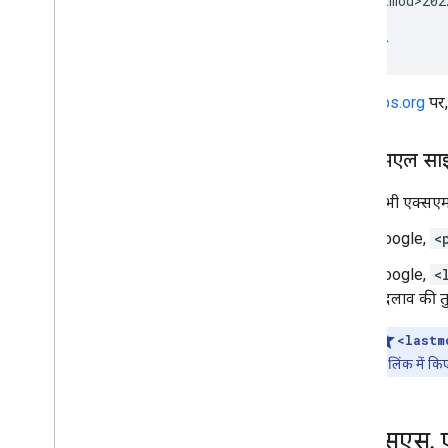
    <lastmod>202
  </url>

</urlset>
sitemaps.org
पर,
एक्सएमएल साइटम
सभी एक्सएमए
Google,
<
Google,
<
बदलाव की तु
<lastm
या लिंक में क
आरएसएस
,