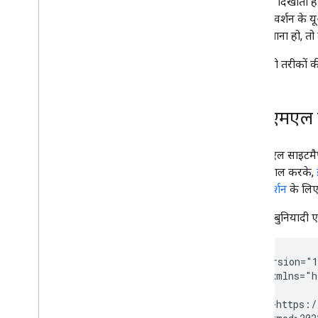
यूआरएल
दिखाता है
डेस्कटॉप वर्शन के 
बारे में बताना हो, 
सबसे सही तरीकों की
एक्सएमएल 
एक्सएमएल साइटमैप, 
का इस्तेमाल करके,
पेज के वर्शन
के लिए
यहां एक बुनियादी
<?xml version="1
<urlset xmlns="h
  <url>

    <loc>https:/