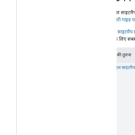
साइटमैप के बारे में जानकारी
साइटमैप बनाना और उसे सबमिट करना
इस पेज पर साइटमैप
साइटमैप की इंडेक्स फ़ाइल से साइटमैप
पहले हमारी गाइड पढ़
मैनेज करना
साइटमैप के एक्सटेंशन
Google,
साइटमैप प
क्रॉलर मैनेजमेंट
सेटअप के लिए सबसे 
robots
.
txt
यूआरएल के कैननिकल होने की जांच करना
साइटमैप की तुलना
मोबाइल साइट और वेब पेज के मोबाइल वर्शन
को पहले इंडेक्स करने की सुविधा
एक्सएमएल साइटमैप
एएमपी
Java
Script
पेज और कॉन्टेंट से जुड़ा मेटाडेटा
निष्कासन
साइट को नए प्लैटफ़ॉर्म या यूआरएल पर ले
जाना और उसमें बदलाव करना
रैंकिंग और खोज नतीजों में दिखने का तरीका
निगरानी और डीबग करना