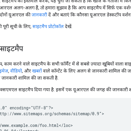
. साइटमैप का इस्तेमाल करके, यह चुना जा सकता है कि खोज के नतीजों में
यूआरएल अलग-अलग हैं, तो हमारा सुझाव है कि आप साइटमैप में सिर्फ़ एक वर्शन क
तो दोनों यूआरएल की
जानकारी
दें और बताएं कि कौनसा यूआरएल डेस्कटॉप वर्शन
 पूरी सूची के लिए,
साइटमैप प्रोटोकॉल
देखें.
साइटमैप
काम करने वाले साइटमैप के सभी फ़ॉर्मैट में से सबसे ज़्यादा खूबियों वाला 
इमेज
,
वीडियो
, और
खबरों
वाले कॉन्टेंट के लिए अलग से जानकारी शामिल की जा
 जानकारी शामिल की जा सकती है.
 एक्सएमएल साइटमैप दिया गया है. इसमें एक यूआरएल की जगह की जानकारी श
.0" encoding="UTF-8"?>

ttp://www.sitemaps.org/schemas/sitemap/0.9">

/www.example.com/foo.html</loc>
