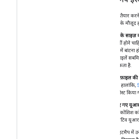
साइटमैप तैयार करन
साइटमैप के मौजूद ह
साइटमैप के साइज़ 
मौजूद नहीं होने च
साइटमैप में बांटना 
इंडेक्स फ़ाइलें सब
का हो सकता है.
साइटमैप फ़ाइल की
सकता है. हालांकि,
रूट पर पोस्ट किया 
रेफ़र किए गए यूआरए
करने की कोशिश करे
(कोई रिलेटिव यूआर
अपने साइटमैप में 