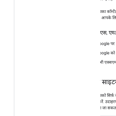
अगर आपका कॉन्टेंट
सीएमएस आपके लिए एक
आरएसएस
,
एम
Google पर 
Google को अ
सभी एक्सएमए
टेक्स्ट साइट
अगर आपको सिर्फ़ व
सबमिट करें. उदाहरण
तरह जोड़ा जा सकता