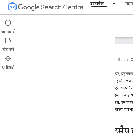
दस्तावेज़
सहा
Search Central
Documentation
जानकारी
शुरुआती जानकारी
चैट करें
Search पर कॉन्टेंट दिखाने के बुनियादी दिशा-
निर्देश
होम पेज
Search C
एपीआई
एसईओ से जुड़ी बुनियादी बातें
इस पेज पर, यह जानक
साइटमैप इस्तेमाल कर
क्रॉल और इंंडेक्स करना
एक्सएमएल साइटमैप
खास जानकारी
एक्सएमएल साइटमैप 
ऐसे फ़ाइल टाइप जिन्हें Google इंडेक्स कर
आरएसएस, एमआरएस
सकता है
आरएसएस, एमआरएसए
यूआरएल का स्ट्रक्चर
लिंक
साइटमैप
साइटमैप 