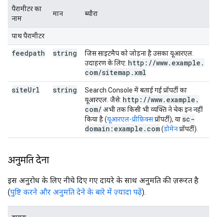
पैरामीटर का
मान
ब्यौरा
नाम
पाथ पैरामीटर
feedpath
string
जिस साइटमैप को जोड़ना है उसका यूआरएल.
http:
/
/
www
.
example
.
उदाहरण के लिए:
com
/
sitemap
.
xml
site
Url
string
Search Console में बताई गई प्रॉपर्टी का
http:
/
/
www
.
example
.
यूआरएल. जैसे:
com
/
अभी तक किसी भी व्यक्ति ने चेक इन नहीं
sc-
किया है (
यूआरएल-प्रीफ़िक्स
प्रॉपर्टी), या
domain:example
.
com
(
डोमेन
प्रॉपर्टी).
अनुमति देना
इस अनुरोध के लिए नीचे दिए गए दायरे के साथ अनुमति की ज़रूरत है
(
पुष्टि करने और अनुमति देने के बारे में ज़्यादा पढ़ें
).