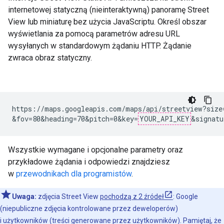
internetowej statyczną (nieinteraktywną) panoramę Street
View lub miniaturę bez użycia JavaScriptu. Określ obszar
wyświetlania za pomocą parametrów adresu URL
wysyłanych w standardowym żądaniu HTTP. Żądanie
zwraca obraz statyczny.
https://maps.googleapis.com/maps/api/streetview?size=
&fov=80&heading=70&pitch=0&key=
YOUR_API_KEY
&signatu
Wszystkie wymagane i opcjonalne parametry oraz
przykładowe żądania i odpowiedzi znajdziesz
w
przewodnikach dla programistów
.
Uwaga:
zdjęcia Street View
pochodzą z 2 źródeł
: Google
(niepubliczne zdjęcia kontrolowane przez deweloperów)
i użytkowników (treści generowane przez użytkowników). Pamiętaj, że