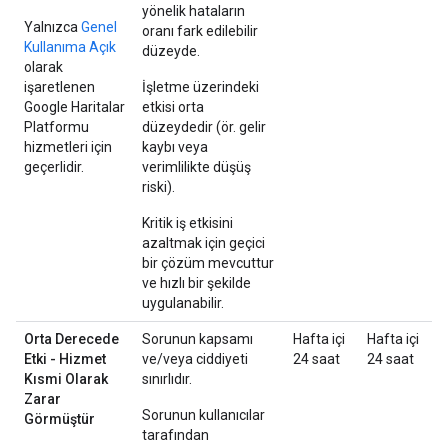
yönelik hataların
Yalnızca
Genel
oranı fark edilebilir
Kullanıma Açık
düzeyde.
olarak
işaretlenen
İşletme üzerindeki
Google Haritalar
etkisi orta
Platformu
düzeydedir (ör. gelir
hizmetleri için
kaybı veya
geçerlidir.
verimlilikte düşüş
riski).
Kritik iş etkisini
azaltmak için geçici
bir çözüm mevcuttur
ve hızlı bir şekilde
uygulanabilir.
Orta Derecede
Sorunun kapsamı
Hafta içi
Hafta içi
Etki - Hizmet
ve/veya ciddiyeti
24 saat
24 saat
Kısmi Olarak
sınırlıdır.
Zarar
Sorunun kullanıcılar
Görmüştür
tarafından