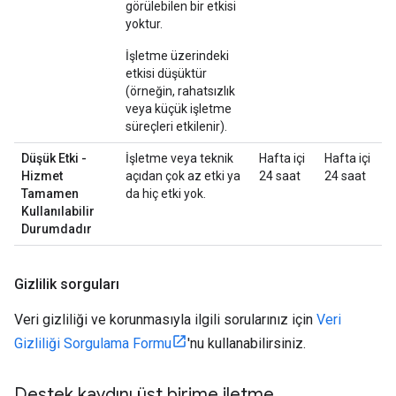
görülebilen bir etkisi
yoktur.
İşletme üzerindeki
etkisi düşüktür
(örneğin, rahatsızlık
veya küçük işletme
süreçleri etkilenir).
Düşük Etki -
İşletme veya teknik
Hafta içi
Hafta içi
Hizmet
açıdan çok az etki ya
24 saat
24 saat
Tamamen
da hiç etki yok.
Kullanılabilir
Durumdadır
Gizlilik sorguları
Veri gizliliği ve korunmasıyla ilgili sorularınız için
Veri
Gizliliği Sorgulama Formu
'nu kullanabilirsiniz.
Destek kaydını üst birime iletme