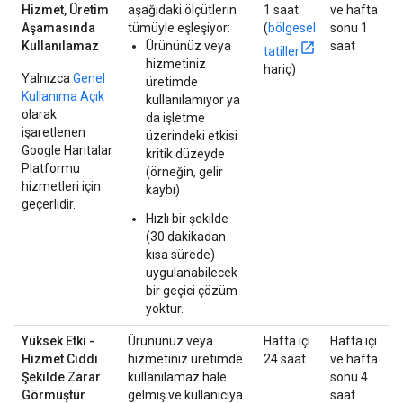
Hizmet, Üretim
aşağıdaki ölçütlerin
1 saat
ve hafta
Aşamasında
tümüyle eşleşiyor:
(
bölgesel
sonu 1
Kullanılamaz
Ürününüz veya
saat
tatiller
hizmetiniz
hariç)
Yalnızca
Genel
üretimde
Kullanıma Açık
kullanılamıyor ya
olarak
da işletme
işaretlenen
üzerindeki etkisi
Google Haritalar
kritik düzeyde
Platformu
(örneğin, gelir
hizmetleri için
kaybı)
geçerlidir.
Hızlı bir şekilde
(30 dakikadan
kısa sürede)
uygulanabilecek
bir geçici çözüm
yoktur.
Yüksek Etki -
Ürününüz veya
Hafta içi
Hafta içi
Hizmet Ciddi
hizmetiniz üretimde
24 saat
ve hafta
Şekilde Zarar
kullanılamaz hale
sonu 4
Görmüştür
gelmiş ve kullanıcıya
saat