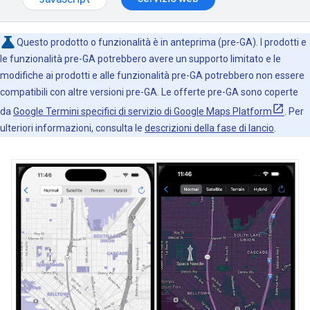
Questo prodotto o funzionalità è in anteprima (pre-GA). I prodotti e
le funzionalità pre-GA potrebbero avere un supporto limitato e le
modifiche ai prodotti e alle funzionalità pre-GA potrebbero non essere
compatibili con altre versioni pre-GA. Le offerte pre-GA sono coperte
da
Google Termini specifici di servizio di Google Maps Platform
. Per
ulteriori informazioni, consulta le
descrizioni della fase di lancio
.