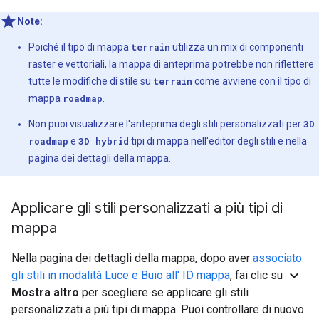
Note:
Poiché il tipo di mappa
terrain
utilizza un mix di componenti
raster e vettoriali, la mappa di anteprima potrebbe non riflettere
tutte le modifiche di stile su
terrain
come avviene con il tipo di
mappa
roadmap
.
Non puoi visualizzare l'anteprima degli stili personalizzati per
3D
roadmap
e
3D hybrid
tipi di mappa nell'editor degli stili e nella
pagina dei dettagli della mappa.
Applicare gli stili personalizzati a più tipi di
mappa
Nella pagina dei dettagli della mappa, dopo aver
associato
expand_more
gli stili in modalità Luce e Buio all' ID mappa
, fai clic su
Mostra altro
per scegliere se applicare gli stili
personalizzati a più tipi di mappa. Puoi controllare di nuovo