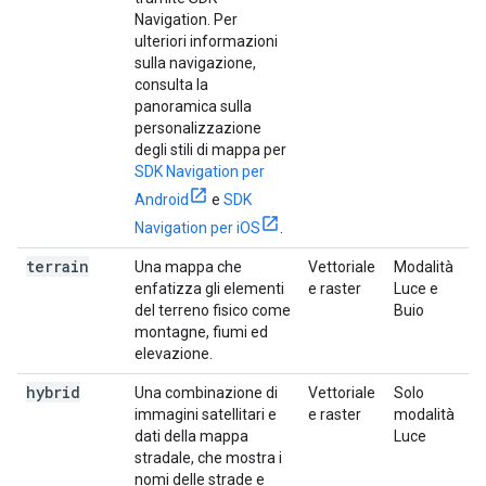
Navigation. Per
ulteriori informazioni
sulla navigazione,
consulta la
panoramica sulla
personalizzazione
degli stili di mappa per
SDK Navigation per
Android
e
SDK
Navigation per iOS
.
terrain
Una mappa che
Vettoriale
Modalità
enfatizza gli elementi
e raster
Luce e
del terreno fisico come
Buio
montagne, fiumi ed
elevazione.
hybrid
Una combinazione di
Vettoriale
Solo
immagini satellitari e
e raster
modalità
dati della mappa
Luce
stradale, che mostra i
nomi delle strade e