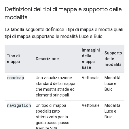
Definizioni dei tipi di mappa e supporto delle
modalità
La tabella seguente definisce i tipi di mappa e mostra quali
tipi di mappa supportano le modalità Luce e Buio.
Immagini
Supporto
Tipo di
della
Descrizione
delle
mappa
mappa
modalità
base
roadmap
Una visualizzazione
Vettoriale
Modalità
standard della mappa
Luce e
che mostra strade ed
Buio
elementi principali.
navigation
Un tipo di mappa
Vettoriale
Modalità
specializzato
Luce e
ottimizzato per la
Buio
guida passo passo
tramite SDK