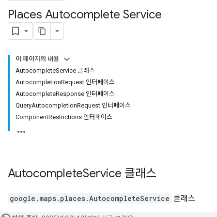
Places Autocomplete Service
이 페이지의 내용
AutocompleteService 클래스
AutocompletionRequest 인터페이스
AutocompleteResponse 인터페이스
QueryAutocompletionRequest 인터페이스
ComponentRestrictions 인터페이스
Autocomplete
Service
클래스
google.maps.places
.
AutocompleteService
클래스