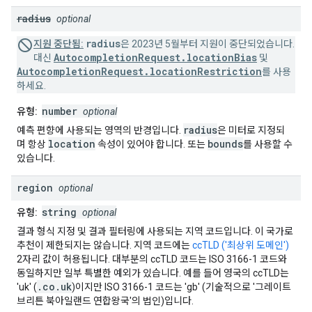
radius
optional
radius
지원 중단됨:
은 2023년 5월부터 지원이 중단되었습니다.
AutocompletionRequest.locationBias
대신
및
AutocompletionRequest.locationRestriction
를 사용
하세요.
number
유형:
optional
radius
예측 편향에 사용되는 영역의 반경입니다.
은 미터로 지정되
location
bounds
며 항상
속성이 있어야 합니다. 또는
를 사용할 수
있습니다.
region
optional
string
유형:
optional
결과 형식 지정 및 결과 필터링에 사용되는 지역 코드입니다. 이 국가로
추천이 제한되지는 않습니다. 지역 코드에는
ccTLD ('최상위 도메인')
2자리 값이 허용됩니다. 대부분의 ccTLD 코드는 ISO 3166-1 코드와
동일하지만 일부 특별한 예외가 있습니다. 예를 들어 영국의 ccTLD는
.co.uk
'uk' (
)이지만 ISO 3166-1 코드는 'gb' (기술적으로 '그레이트
브리튼 북아일랜드 연합왕국'의 법인)입니다.