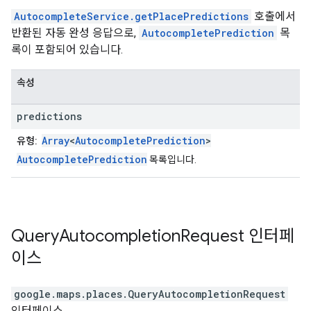
AutocompleteService.getPlacePredictions
호출에서
반환된 자동 완성 응답으로,
AutocompletePrediction
목
록이 포함되어 있습니다.
속성
predictions
Array
<
AutocompletePrediction
>
유형:
AutocompletePrediction
목록입니다.
Query
Autocompletion
Request
인터페
이스
google.maps.places
.
QueryAutocompletionRequest
인터페이스