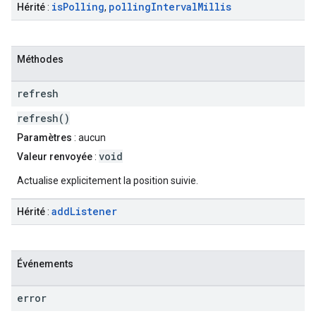
is
Polling
polling
Interval
Millis
Hérité
:
,
Méthodes
refresh
refresh()
Paramètres
: aucun
void
Valeur renvoyée
:
Actualise explicitement la position suivie.
add
Listener
Hérité
:
Événements
error