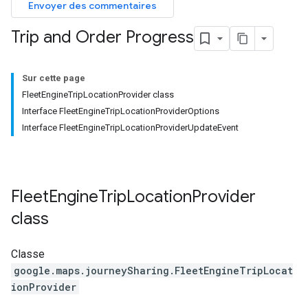
Envoyer des commentaires
Trip and Order Progress
Sur cette page
FleetEngineTripLocationProvider class
Interface FleetEngineTripLocationProviderOptions
Interface FleetEngineTripLocationProviderUpdateEvent
Fleet
Engine
Trip
Location
Provider
class
Classe
google.maps.journeySharing
.
FleetEngineTripLocat
ionProvider