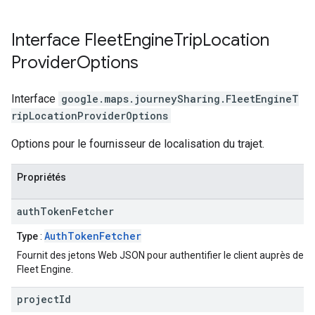
Interface
Fleet
Engine
Trip
Location
Provider
Options
Interface
google.maps.journeySharing
.
FleetEngineT
ripLocationProviderOptions
Options pour le fournisseur de localisation du trajet.
Propriétés
auth
Token
Fetcher
AuthTokenFetcher
Type
:
Fournit des jetons Web JSON pour authentifier le client auprès de
Fleet Engine.
project
Id