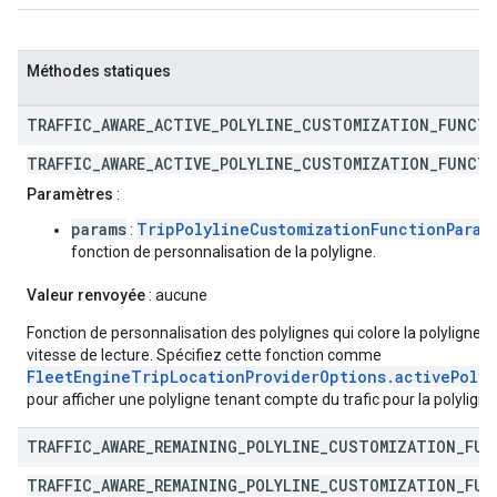
Méthodes statiques
TRAFFIC
_
AWARE
_
ACTIVE
_
POLYLINE
_
CUSTOMIZATION
_
FUNCT
TRAFFIC_AWARE_ACTIVE_POLYLINE_CUSTOMIZATION_FUNCTI
Paramètres
:
params
TripPolylineCustomizationFunctionParam
:
fonction de personnalisation de la polyligne.
Valeur renvoyée
: aucune
Fonction de personnalisation des polylignes qui colore la polyligne a
vitesse de lecture. Spécifiez cette fonction comme
FleetEngineTripLocationProviderOptions.activePolyl
pour afficher une polyligne tenant compte du trafic pour la polyligne
TRAFFIC
_
AWARE
_
REMAINING
_
POLYLINE
_
CUSTOMIZATION
_
FUN
TRAFFIC_AWARE_REMAINING_POLYLINE_CUSTOMIZATION_FUN