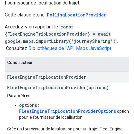
Fournisseur de localisation du trajet.
Cette classe étend
PollingLocationProvider
.
Accédez-y en appelant le
const
{FleetEngineTripLocationProvider} = await
google.maps.importLibrary("journeySharing")
.
Consultez
Bibliothèques de l'API Maps JavaScript
.
Constructeur
Fleet
Engine
Trip
Location
Provider
FleetEngineTripLocationProvider(options)
Paramètres
:
options
:
FleetEngineTripLocationProviderOptions
options
pour le fournisseur de localisation.
Crée un fournisseur de localisation pour un trajet Fleet Engine.