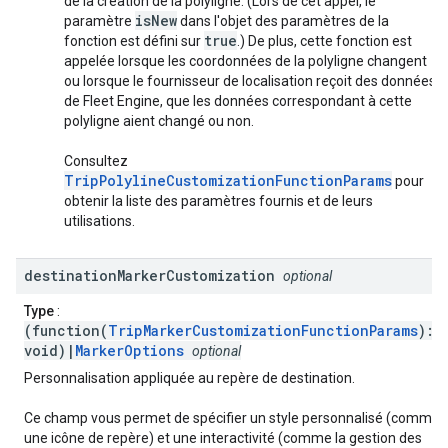
de la création de la polyligne. (Lors de cet appel, le
isNew
paramètre
dans l'objet des paramètres de la
true
fonction est défini sur
.) De plus, cette fonction est
appelée lorsque les coordonnées de la polyligne changent
ou lorsque le fournisseur de localisation reçoit des données
de Fleet Engine, que les données correspondant à cette
polyligne aient changé ou non.
Consultez
TripPolylineCustomizationFunctionParams
pour
obtenir la liste des paramètres fournis et de leurs
utilisations.
destination
Marker
Customization
optional
Type
:
(function(
TripMarkerCustomizationFunctionParams
):
void)|
MarkerOptions
optional
Personnalisation appliquée au repère de destination.
Ce champ vous permet de spécifier un style personnalisé (comme
une icône de repère) et une interactivité (comme la gestion des