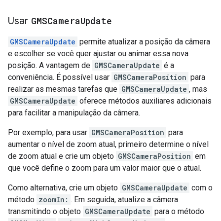
Usar
GMSCamera
Update
GMSCameraUpdate
permite atualizar a posição da câmera
e escolher se você quer ajustar ou animar essa nova
posição. A vantagem de
GMSCameraUpdate
é a
conveniência. É possível usar
GMSCameraPosition
para
realizar as mesmas tarefas que
GMSCameraUpdate
, mas
GMSCameraUpdate
oferece métodos auxiliares adicionais
para facilitar a manipulação da câmera.
Por exemplo, para usar
GMSCameraPosition
para
aumentar o nível de zoom atual, primeiro determine o nível
de zoom atual e crie um objeto
GMSCameraPosition
em
que você define o zoom para um valor maior que o atual.
Como alternativa, crie um objeto
GMSCameraUpdate
com o
método
zoomIn:
. Em seguida, atualize a câmera
transmitindo o objeto
GMSCameraUpdate
para o método