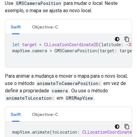
Use
GMSCameraPosition
para mudar o local. Neste
exemplo, o mapa se ajusta ao novo local.
Swift
Objective-C
let
target
=
CLLocationCoordinate2D
(
latitude
:
-
33.
mapView
.
camera
=
GMSCameraPosition
(
target
:
target
,
Para animar a mudança e mover o mapa para o novo local,
use o método
animateToCameraPosition:
em vez de
definir a propriedade
camera
. Ou use o método
animateToLocation:
em
GMSMapView
.
Swift
Objective-C
mapView
.
animate
(
toLocation
:
CLLocationCoordinate2D