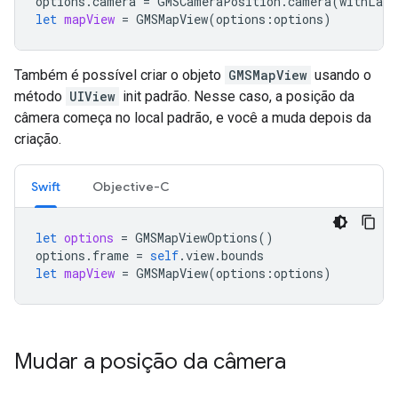
options
.
camera
=
GMSCameraPosition
.
camera
(
withLati
let
mapView
=
GMSMapView
(
options
:
options
)
Também é possível criar o objeto
GMSMapView
usando o
método
UIView
init padrão. Nesse caso, a posição da
câmera começa no local padrão, e você a muda depois da
criação.
Swift
Objective-C
let
options
=
GMSMapViewOptions
()
options
.
frame
=
self
.
view
.
bounds
let
mapView
=
GMSMapView
(
options
:
options
)
Mudar a posição da câmera