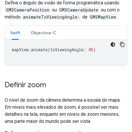
Defina o ângulo de visão de forma programática usando
GMSCameraPosition
ou
GMSCameraUpdate
ou com o
método
animateToViewingAngle:
de
GMSMapView
.
Swift
Objective-C
mapView
.
animate
(
toViewingAngle
:
45
)
Definir zoom
O nível de zoom da câmera determina a escala do mapa.
Em níveis mais elevados de zoom, é possível ver mais
detalhes na tela, enquanto em níveis de zoom menores,
uma parte maior do mundo pode ser vista.