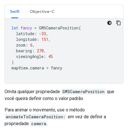
Swift
Objective-C
let
fancy
=
GMSCameraPosition
(
latitude
:
-
33
,
longitude
:
151
,
zoom
:
6
,
bearing
:
270
,
viewingAngle
:
45
)
mapView
.
camera
=
fancy
Omita qualquer propriedade
GMSCameraPosition
que
você queira definir como o valor padrão.
Para animar o movimento, use o método
animateToCameraPosition:
em vez de definir a
propriedade
camera
.