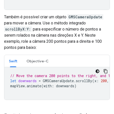
Também é possível criar um objeto
GMSCameraUpdate
para mover a câmera. Use o método integrado
scrollByX:Y:
para especificar o número de pontos a
serem rolados na câmera nas direções X e Y. Neste
exemplo, role a câmera 200 pontos para a direita e 100
pontos para baixo:
Swift
Objective-C
// Move the camera 200 points to the right, and 10
let
downwards
=
GMSCameraUpdate
.
scrollBy
(
x
:
200
,
y
mapView
.
animate
(
with
:
downwards
)