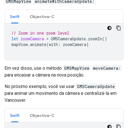
GMSMapView
animateWithCameraUpdate:
.
Swift
Objective-C
// Zoom in one zoom level
let
zoomCamera
=
GMSCameraUpdate
.
zoomIn
()
mapView
.
animate
(
with
:
zoomCamera
)
Em vez disso, use o método
GMSMapView
moveCamera:
para encaixar a câmera na nova posição.
No próximo exemplo, você vai usar
GMSCameraUpdate
para animar um movimento da câmera e centralizá-la em
Vancouver.
Swift
Objective-C