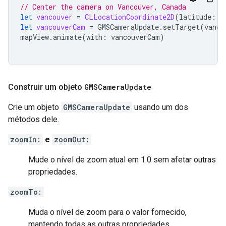
// Center the camera on Vancouver, Canada
let
vancouver
=
CLLocationCoordinate2D
(
latitude
:
4
let
vancouverCam
=
GMSCameraUpdate
.
setTarget
(
vanco
mapView
.
animate
(
with
:
vancouverCam
)
Construir um objeto
GMSCamera
Update
Crie um objeto
GMSCameraUpdate
usando um dos
métodos dele.
zoomIn:
e
zoomOut:
Mude o nível de zoom atual em 1.0 sem afetar outras
propriedades.
zoomTo:
Muda o nível de zoom para o valor fornecido,
mantendo todas as outras propriedades.