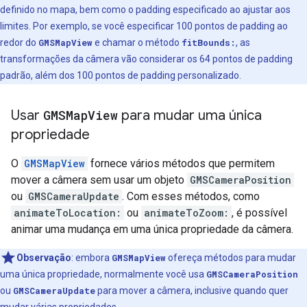
definido no mapa, bem como o padding especificado ao ajustar aos
limites. Por exemplo, se você especificar 100 pontos de padding ao
redor do
GMSMapView
e chamar o método
fitBounds:
, as
transformações da câmera vão considerar os 64 pontos de padding
padrão, além dos 100 pontos de padding personalizado.
Usar
GMSMap
View
para mudar uma única
propriedade
O
GMSMapView
fornece vários métodos que permitem
mover a câmera sem usar um objeto
GMSCameraPosition
ou
GMSCameraUpdate
. Com esses métodos, como
animateToLocation:
ou
animateToZoom:
, é possível
animar uma mudança em uma única propriedade da câmera.
Observação
:
embora
GMSMapView
ofereça métodos para mudar
uma única propriedade, normalmente você usa
GMSCameraPosition
ou
GMSCameraUpdate
para mover a câmera, inclusive quando quer
mudar várias propriedades.