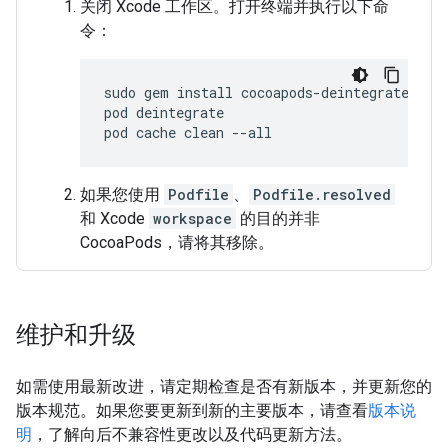
关闭 Xcode 工作区。打开终端并执行以下命
令：
sudo
gem
install
cocoapods
-
deintegrate
coc
pod
deintegrate
pod
cache
clean
--
all
如果您使用
Podfile
、
Podfile.resolved
和 Xcode
workspace
的目的并非
CocoaPods，请将其移除。
维护和升级
如需使用最新改进，请定期检查是否有新版本，并更新您的
版本规范。如果您要更新到新的主要版本，请查看
版本说
明
，了解向后不兼容性更改以及代码更新方法。