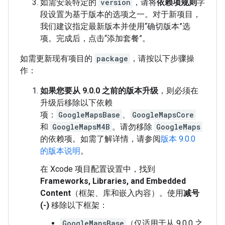
如需安装特定的
version
，请将
依赖项规则
字
段设置为基于版本的选项之一。对于新项目，
我们建议指定最新版本并使用“确切版本”选
项。完成后，点击“添加套餐”。
如需更新现有项目的
package
，请按以下步骤操
作：
如果您要从 9.0.0 之前的版本升级
，则必须在
升级后移除以下依赖
项：
GoogleMapsBase
、
GoogleMapsCore
和
GoogleMapsM4B
。请勿移除
GoogleMaps
的依赖项。如需了解详情，请参阅
版本 9.0.0
的版本说明
。
在 Xcode 项目配置设置中，找到
Frameworks, Libraries, and Embedded
Content
（框架、库和嵌入内容）。使用
减号
(-)
移除以下框架：
GoogleMapsBase
（仅适用于从 9.0.0 之