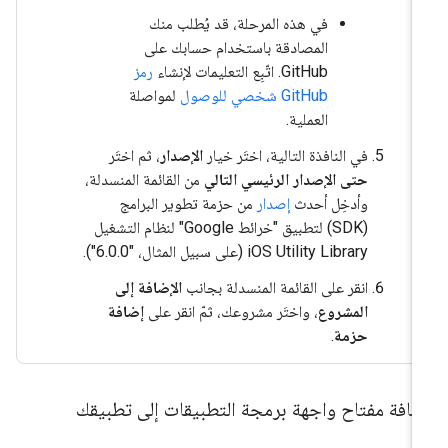
في هذه المرحلة، قد يُطلب منك
المصادقة باستخدام حسابك على
GitHub. اتّبِع التعليمات لإنشاء
رمز
GitHub شخصي للوصول
لمواصلة
العملية.
في النافذة التالية، اختَر خيار
الإصدار
، ثم اختَر
حتى الإصدار الرئيسي التالي
من القائمة المنسدلة،
وأدخِل أحدث
إصدار
من حزمة تطوير البرامج
(SDK) لتطبيق "خرائط Google" لنظام التشغيل
iOS Utility Library (على سبيل المثال، "6.0.0").
انقر على القائمة المنسدلة بجانب
الإضافة إلى
المشروع
، واختَر مشروعك، ثمّ انقر على
إضافة
حزمة
.
ضافة مفتاح واجهة برمجة التطبيقات إلى تطبيقك