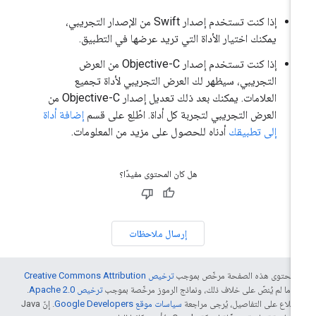
إذا كنت تستخدم إصدار Swift من الإصدار التجريبي،
يمكنك اختيار الأداة التي تريد عرضها في التطبيق.
إذا كنت تستخدم إصدار Objective-C من العرض
التجريبي، سيظهر لك العرض التجريبي لأداة تجميع
العلامات. يمكنك بعد ذلك تعديل إصدار Objective-C من
العرض التجريبي لتجربة كل أداة. اطّلِع على قسم
إضافة أداة
إلى تطبيقك
أدناه للحصول على مزيد من المعلومات.
هل كان المحتوى مفيدًا؟
إرسال ملاحظات
ّ محتوى هذه الصفحة مرخّص بموجب
ترخيص Creative Commons Attribution
4‏
ما لم يُنصّ على خلاف ذلك، ونماذج الرموز مرخّصة بموجب
ترخيص Apache 2.0‏
.
اطّلاع على التفاصيل، يُرجى مراجعة
سياسات موقع Google Developers‏
. إنّ Java