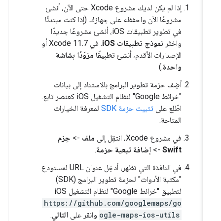
إذا لم يكن لديك مشروع Xcode حتى الآن، أنشئ
مشروعًا الآن واحفظه على جهازك. (إذا كنت مبتدئًا
في تطوير تطبيقات iOS، أنشئ مشروعًا جديدًا
واختَر
نموذج تطبيقات iOS
. في Xcode 11.7 أو
الإصدارات الأقدم، أنشئ
تطبيقًا مزوّدًا بشاشة
واحدة
.)
أضِف حزمة تطوير البرامج بالاستناد إلى بيانات
"خرائط Google" لنظام التشغيل iOS كعنصر تابع.
اطّلِع على
تثبيت حزمة SDK
لمعرفة الخيارات
المتاحة.
في مشروع Xcode، انتقِل إلى
ملف
->
حِزم
Swift
->
إضافة تبعية حزمة
.
في النافذة التي تظهر، أدخِل عنوان URL لمستودع
"مكتبة الأدوات" لحزمة تطوير البرامج (SDK)
لتطبيق "خرائط Google" لنظام التشغيل iOS
https://github.com/googlemaps/go
ogle-maps-ios-utils
وانقر على
التالي
.