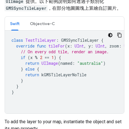
UIImage
提供。以下範例說明如何透過子類別化
GMSSyncTileLayer
，在部分地圖圖塊上算繪自訂圖片。
Swift
Objective-C
class
TestTileLayer
:
GMSSyncTileLayer
{
override
func
tileFor
(
x
:
UInt
,
y
:
UInt
,
zoom
:
UI
// On every odd tile, render an image.
if
(
x
%
2
==
1
)
{
return
UIImage
(
named
:
"australia"
)
}
else
{
return
kGMSTileLayerNoTile
}
}
}
To add the layer to your map, instantiate the object and set
its map property.