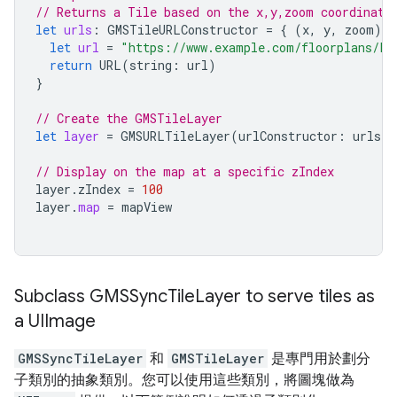
// Returns a Tile based on the x,y,zoom coordinate
let
urls
:
GMSTileURLConstructor
=
{
(
x
,
y
,
zoom
)
i
let
url
=
"https://www.example.com/floorplans/L
\
return
URL
(
string
:
url
)
}
// Create the GMSTileLayer
let
layer
=
GMSURLTileLayer
(
urlConstructor
:
urls
)
// Display on the map at a specific zIndex
layer
.
zIndex
=
100
layer
.
map
=
mapView
Subclass GMSSync
Tile
Layer to serve tiles as
a UIImage
GMSSyncTileLayer
和
GMSTileLayer
是專門用於劃分
子類別的抽象類別。您可以使用這些類別，將圖塊做為