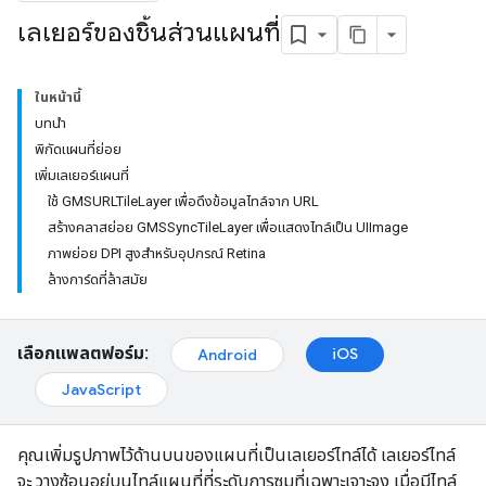
เลเยอร์ของชิ้นส่วนแผนที่
ในหน้านี้
บทนำ
พิกัดแผนที่ย่อย
เพิ่มเลเยอร์แผนที่
ใช้ GMSURLTileLayer เพื่อดึงข้อมูลไทล์จาก URL
สร้างคลาสย่อย GMSSyncTileLayer เพื่อแสดงไทล์เป็น UIImage
ภาพย่อย DPI สูงสำหรับอุปกรณ์ Retina
ล้างการ์ดที่ล้าสมัย
เลือกแพลตฟอร์ม:
iOS
Android
JavaScript
คุณเพิ่มรูปภาพไว้ด้านบนของแผนที่เป็นเลเยอร์ไทล์ได้ เลเยอร์ไทล์
จะ วางซ้อนอยู่บนไทล์แผนที่ที่ระดับการซูมที่เฉพาะเจาะจง เมื่อมีไทล์