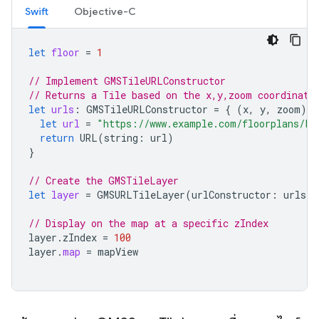
Swift
Objective-C
let
floor
=
1
// Implement GMSTileURLConstructor
// Returns a Tile based on the x,y,zoom coordinate
let
urls
:
GMSTileURLConstructor
=
{
(
x
,
y
,
zoom
)
i
let
url
=
"https://www.example.com/floorplans/L
\
return
URL
(
string
:
url
)
}
// Create the GMSTileLayer
let
layer
=
GMSURLTileLayer
(
urlConstructor
:
urls
)
// Display on the map at a specific zIndex
layer
.
zIndex
=
100
layer
.
map
=
mapView