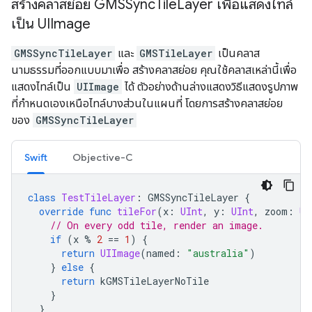
สร้างคลาสย่อย GMSSync
Tile
Layer เพื่อแสดงไทล์
เป็น UIImage
GMSSyncTileLayer
และ
GMSTileLayer
เป็นคลาส
นามธรรมที่ออกแบบมาเพื่อ สร้างคลาสย่อย คุณใช้คลาสเหล่านี้เพื่อ
แสดงไทล์เป็น
UIImage
ได้ ตัวอย่างด้านล่างแสดงวิธีแสดงรูปภาพ
ที่กำหนดเองเหนือไทล์บางส่วนในแผนที่ โดยการสร้างคลาสย่อย
ของ
GMSSyncTileLayer
Swift
Objective-C
class
TestTileLayer
:
GMSSyncTileLayer
{
override
func
tileFor
(
x
:
UInt
,
y
:
UInt
,
zoom
:
UI
// On every odd tile, render an image.
if
(
x
%
2
==
1
)
{
return
UIImage
(
named
:
"australia"
)
}
else
{
return
kGMSTileLayerNoTile
}
}