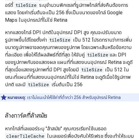
อร์ตี้
tileSize
ระบุจำนวนพิกเซลที่รูปภาพไทล์ที่ส่งคืนต้องการ
แสดง โดยค่าเริ่มต้นจะเป็น 256 ซึ่งเป็นขนาดของไทล์ Google
Maps ในอุปกรณ์ที่ไม่ใช่ Retina
หากแสดงไทล์ DPI ปกติในอุปกรณ์ DPI สูง คุณจะปรับขนาด
รูปภาพขึ้นได้โดยตั้งค่า
tileSize
เป็น 512 โปรดทราบว่าการเพิ่ม
ขนาดรูปภาพอาจลดคุณภาพของรูปภาพ โดยเฉพาะเส้นหรือข้อความ
ที่ละเอียด เพื่อให้ได้ผลลัพธ์ที่ดีที่สุด ให้จับคู่
tileSize
และ DPI
ของรูปภาพกับจอแสดงผล แผนที่ที่แสดงบนอุปกรณ์ Retina จะดูดี
ที่สุดเมื่อแสดงรูปภาพที่มี DPI สูงโดยมี
tileSize
เป็น 512 ใน
ขณะที่แผนที่ที่แสดงบนอุปกรณ์ที่ไม่ใช่ Retina จะดูดีเมื่อใช้รูปภาพ
ปกติ และมี
tileSize
เริ่มต้นเป็น 256
หมายเหตุ:
เราไม่แนะนำให้ใช้ค่าที่ต่ำกว่า 256 สำหรับอุปกรณ์ Retina
ล้างการ์ดที่ล้าสมัย
หากไทล์ที่เลเยอร์ระบุ "ล้าสมัย" คุณควรเรียกใช้เมธอด
clearTileCache
ในเลเยอร์เพื่อบังคับให้รีเฟรช ซึ่งจะทำให้ระบบ