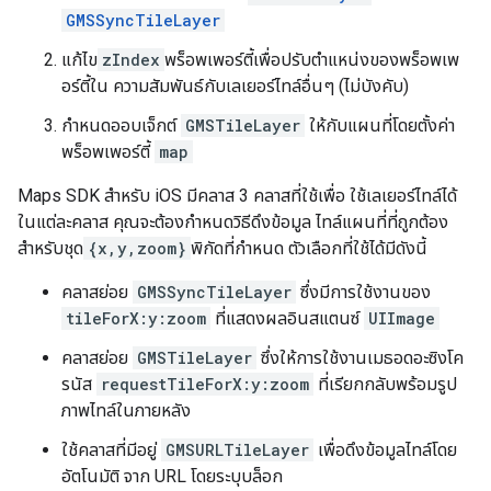
GMSSyncTileLayer
แก้ไข
zIndex
พร็อพเพอร์ตี้เพื่อปรับตำแหน่งของพร็อพเพ
อร์ตี้ใน ความสัมพันธ์กับเลเยอร์ไทล์อื่นๆ (ไม่บังคับ)
กำหนดออบเจ็กต์
GMSTileLayer
ให้กับแผนที่โดยตั้งค่า
พร็อพเพอร์ตี้
map
Maps SDK สำหรับ iOS มีคลาส 3 คลาสที่ใช้เพื่อ ใช้เลเยอร์ไทล์ได้
ในแต่ละคลาส คุณจะต้องกำหนดวิธีดึงข้อมูล ไทล์แผนที่ที่ถูกต้อง
สำหรับชุด
{x,y,zoom}
พิกัดที่กำหนด ตัวเลือกที่ใช้ได้มีดังนี้
คลาสย่อย
GMSSyncTileLayer
ซึ่งมีการใช้งานของ
tileForX:y:zoom
ที่แสดงผลอินสแตนซ์
UIImage
คลาสย่อย
GMSTileLayer
ซึ่งให้การใช้งานเมธอดอะซิงโค
รนัส
requestTileForX:y:zoom
ที่เรียกกลับพร้อมรูป
ภาพไทล์ในภายหลัง
ใช้คลาสที่มีอยู่
GMSURLTileLayer
เพื่อดึงข้อมูลไทล์โดย
อัตโนมัติ จาก URL โดยระบุบล็อก