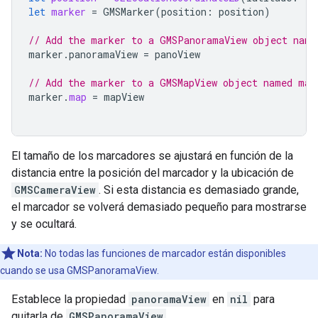
let
marker
=
GMSMarker
(
position
:
position
)
// Add the marker to a GMSPanoramaView object name
marker
.
panoramaView
=
panoView
// Add the marker to a GMSMapView object named map
marker
.
map
=
mapView
El tamaño de los marcadores se ajustará en función de la
distancia entre la posición del marcador y la ubicación de
GMSCameraView
. Si esta distancia es demasiado grande,
el marcador se volverá demasiado pequeño para mostrarse
y se ocultará.
Nota:
No todas las funciones de marcador están disponibles
cuando se usa GMSPanoramaView.
Establece la propiedad
panoramaView
en
nil
para
quitarla de
GMSPanoramaView
.