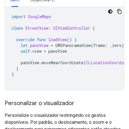
Swift
Objective-C
import
GoogleMaps
class
StreetView
:
UIViewController
{
override
func
loadView
()
{
let
panoView
=
GMSPanoramaView
(
frame
:
.
zero
)
self
.
view
=
panoView
panoView
.
moveNearCoordinate
(
CLLocationCoordina
}
}
Personalizar o visualizador
Personalize o visualizador restringindo os gestos
disponíveis. Por padrão, o deslocamento, o zoom e o