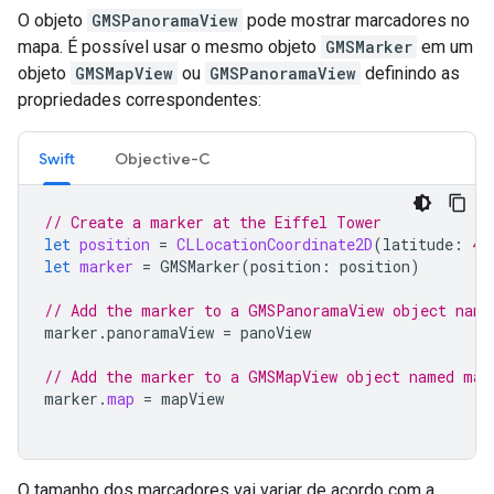
O objeto
GMSPanoramaView
pode mostrar marcadores no
mapa. É possível usar o mesmo objeto
GMSMarker
em um
objeto
GMSMapView
ou
GMSPanoramaView
definindo as
propriedades correspondentes:
Swift
Objective-C
// Create a marker at the Eiffel Tower
let
position
=
CLLocationCoordinate2D
(
latitude
:
48
let
marker
=
GMSMarker
(
position
:
position
)
// Add the marker to a GMSPanoramaView object name
marker
.
panoramaView
=
panoView
// Add the marker to a GMSMapView object named map
marker
.
map
=
mapView
O tamanho dos marcadores vai variar de acordo com a