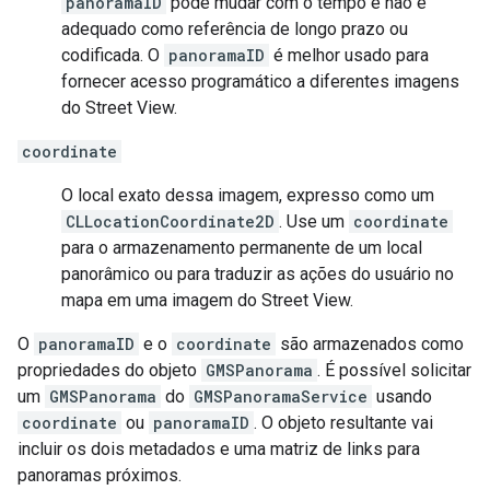
panoramaID
pode mudar com o tempo e não é
adequado como referência de longo prazo ou
codificada. O
panoramaID
é melhor usado para
fornecer acesso programático a diferentes imagens
do Street View.
coordinate
O local exato dessa imagem, expresso como um
CLLocationCoordinate2D
. Use um
coordinate
para o armazenamento permanente de um local
panorâmico ou para traduzir as ações do usuário no
mapa em uma imagem do Street View.
O
panoramaID
e o
coordinate
são armazenados como
propriedades do objeto
GMSPanorama
. É possível solicitar
um
GMSPanorama
do
GMSPanoramaService
usando
coordinate
ou
panoramaID
. O objeto resultante vai
incluir os dois metadados e uma matriz de links para
panoramas próximos.