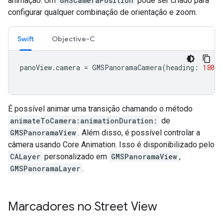
animação. Um
GMSCameraPosition
pode ser criado para
configurar qualquer combinação de orientação e zoom.
Swift
Objective-C
panoView
.
camera
=
GMSPanoramaCamera
(
heading
:
180
,
É possível animar uma transição chamando o método
animateToCamera:animationDuration:
de
GMSPanoramaView
. Além disso, é possível controlar a
câmera usando Core Animation. Isso é disponibilizado pelo
CALayer
personalizado em
GMSPanoramaView
,
GMSPanoramaLayer
.
Marcadores no Street View