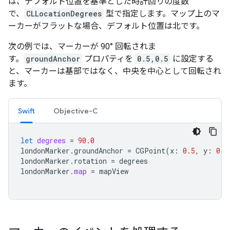
は、デフォルト位置を基準とした時計回りの度数
で、
CLLocationDegrees
型で指定します。マップ上のマ
ーカーがフラットな場合、デフォルト位置は北です。
次の例では、マーカーが 90° 回転されま
す。
groundAnchor
プロパティを
0.5,0.5
に設定する
と、マーカーは基部ではなく、中央を中心として回転され
ます。
Swift
Objective-C
let
degrees
=
90.0
londonMarker
.
groundAnchor
=
CGPoint
(
x
:
0.5
,
y
:
0.5
londonMarker
.
rotation
=
degrees
londonMarker
.
map
=
mapView