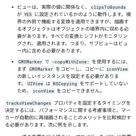
ビューは、実際の値に関係なく、
clipsToBounds
が
YES
に設定されているかのように動作します。境
界の外側で機能する変換を適用できますが、描画す
るオブジェクトはオブジェクトの境界内に収める必
要があります。すべての変換とシフトがモニタリン
グされ、適用されます。つまり、サブビューはビュ
ー内に含める必要があります。
GMSMarker
で
-copyWithZone:
を使用するには、
まず
GMSMarker
をコピーし、コピーに
iconView
の新しいインスタンスを設定する必要がありま
す。
UIView
は
NSCopying
をサポートしていない
ため、
iconView
をコピーできません。
tracksViewChanges
プロパティを設定するタイミングを
決定するには、パフォーマンスに関する考慮事項と、マー
カーが自動的に再描画されることのメリットを比較検討す
る必要があります。次に例を示します。