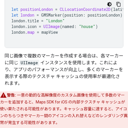
let
positionLondon
=
CLLocationCoordinate2D
(
latitu
let
london
=
GMSMarker
(
position
:
positionLondon
)
london
.
title
=
"London"
london
.
icon
=
UIImage
(
named
:
"house"
)
london
.
map
=
mapView
同じ画像で複数のマーカーを作成する場合は、各マーカー
に同じ
UIImage
インスタンスを使用します。これによ
り、アプリのパフォーマンスが向上し、多くのマーカーを
表示する際のテクスチャ キャッシュの使用率が最適化さ
れます。
警告:
一意の動的な高解像度のカスタム画像を使用して多数のマー
カーを追加すると、Maps SDK for iOS の内部テクスチャ キャッシュが
使い果たされる可能性があります。キャッシュ容量に達すると、アイコ
ンのちらつきやマーカー間のアイコンの入れ替えなどのレンダリング異
常が発生する可能性があります。