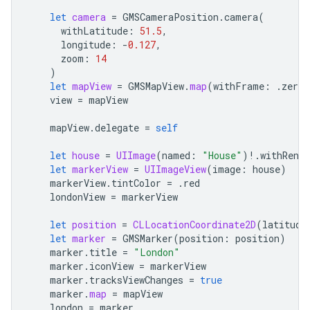
let
camera
=
GMSCameraPosition
.
camera
(
withLatitude
:
51.5
,
longitude
:
-
0.127
,
zoom
:
14
)
let
mapView
=
GMSMapView
.
map
(
withFrame
:
.
zero
,
view
=
mapView
mapView
.
delegate
=
self
let
house
=
UIImage
(
named
:
"House"
)
!
.
withRende
let
markerView
=
UIImageView
(
image
:
house
)
markerView
.
tintColor
=
.
red
londonView
=
markerView
let
position
=
CLLocationCoordinate2D
(
latitude
let
marker
=
GMSMarker
(
position
:
position
)
marker
.
title
=
"London"
marker
.
iconView
=
markerView
marker
.
tracksViewChanges
=
true
marker
.
map
=
mapView
london
=
marker