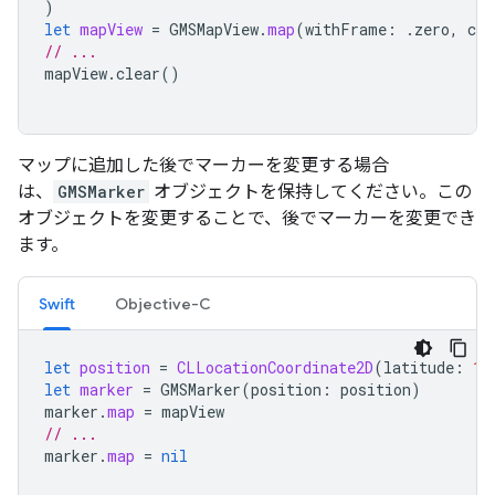
)
let
mapView
=
GMSMapView
.
map
(
withFrame
:
.
zero
,
cam
// ...
mapView
.
clear
()
マップに追加した後でマーカーを変更する場合
は、
GMSMarker
オブジェクトを保持してください。この
オブジェクトを変更することで、後でマーカーを変更でき
ます。
Swift
Objective-C
let
position
=
CLLocationCoordinate2D
(
latitude
:
10
let
marker
=
GMSMarker
(
position
:
position
)
marker
.
map
=
mapView
// ...
marker
.
map
=
nil