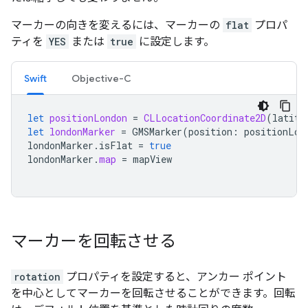
マーカーの向きを変えるには、マーカーの
flat
プロパ
ティを
YES
または
true
に設定します。
Swift
Objective-C
let
positionLondon
=
CLLocationCoordinate2D
(
latitu
let
londonMarker
=
GMSMarker
(
position
:
positionLon
londonMarker
.
isFlat
=
true
londonMarker
.
map
=
mapView
マーカーを回転させる
rotation
プロパティを設定すると、アンカー ポイント
を中心としてマーカーを回転させることができます。回転