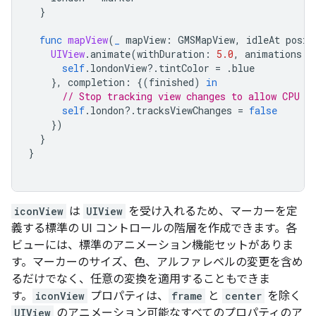
}
func
mapView
(
_
mapView
:
GMSMapView
,
idleAt
posit
UIView
.
animate
(
withDuration
:
5.0
,
animations
:
self
.
londonView
?.
tintColor
=
.
blue
},
completion
:
{(
finished
)
in
// Stop tracking view changes to allow CPU t
self
.
london
?.
tracksViewChanges
=
false
})
}
}
iconView
は
UIView
を受け入れるため、マーカーを定
義する標準の UI コントロールの階層を作成できます。各
ビューには、標準のアニメーション機能セットがありま
す。マーカーのサイズ、色、アルファレベルの変更を含め
るだけでなく、任意の変換を適用することもできま
す。
iconView
プロパティは、
frame
と
center
を除く
UIView
のアニメーション可能なすべてのプロパティのア