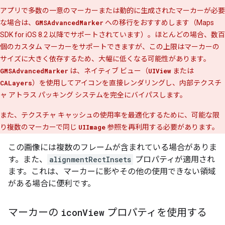
アプリで多数の一意のマーカーまたは動的に生成されたマーカーが必要
な場合は、
GMSAdvancedMarker
への移行をおすすめします（Maps
SDK for iOS 8.2 以降でサポートされています）。ほとんどの場合、数百
個のカスタム マーカーをサポートできますが、この上限はマーカーの
サイズに大きく依存するため、大幅に低くなる可能性があります。
GMSAdvancedMarker
は、ネイティブ ビュー（
UIView
または
CALayers
）を使用してアイコンを直接レンダリングし、内部テクスチ
ャ アトラス パッキング システムを完全にバイパスします。
また、テクスチャ キャッシュの使用率を最適化するために、可能な限
り複数のマーカーで同じ
UIImage
参照を再利用する必要があります。
この画像には複数のフレームが含まれている場合がありま
す。また、
alignmentRectInsets
プロパティが適用され
ます。これは、マーカーに影やその他の使用できない領域
がある場合に便利です。
マーカーの
icon
View
プロパティを使用する