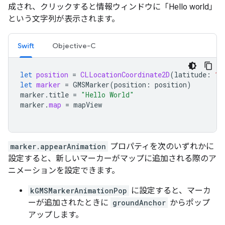
成され、クリックすると情報ウィンドウに「Hello world」
という文字列が表示されます。
Swift
Objective-C
let
position
=
CLLocationCoordinate2D
(
latitude
:
10
let
marker
=
GMSMarker
(
position
:
position
)
marker
.
title
=
"Hello World"
marker
.
map
=
mapView
marker.appearAnimation
プロパティを次のいずれかに
設定すると、新しいマーカーがマップに追加される際のア
ニメーションを設定できます。
kGMSMarkerAnimationPop
に設定すると、マーカ
ーが追加されたときに
groundAnchor
からポップ
アップします。