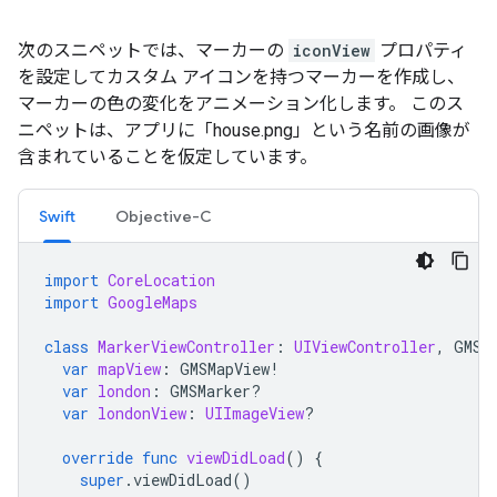
次のスニペットでは、マーカーの
iconView
プロパティ
を設定してカスタム アイコンを持つマーカーを作成し、
マーカーの色の変化をアニメーション化します。 このス
ニペットは、アプリに「house.png」という名前の画像が
含まれていることを仮定しています。
Swift
Objective-C
import
CoreLocation
import
GoogleMaps
class
MarkerViewController
:
UIViewController
,
GMSM
var
mapView
:
GMSMapView
!
var
london
:
GMSMarker
?
var
londonView
:
UIImageView
?
override
func
viewDidLoad
()
{
super
.
viewDidLoad
()