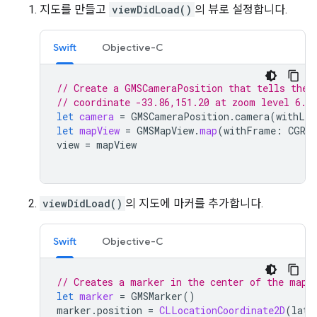
지도를 만들고
viewDidLoad()
의 뷰로 설정합니다.
Swift
Objective-C
// Create a GMSCameraPosition that tells the 
// coordinate -33.86,151.20 at zoom level 6.
let
camera
=
GMSCameraPosition
.
camera
(
withLat
let
mapView
=
GMSMapView
.
map
(
withFrame
:
CGRec
view
=
mapView
viewDidLoad()
의 지도에 마커를 추가합니다.
Swift
Objective-C
// Creates a marker in the center of the map.
let
marker
=
GMSMarker
()
marker
.
position
=
CLLocationCoordinate2D
(
lati