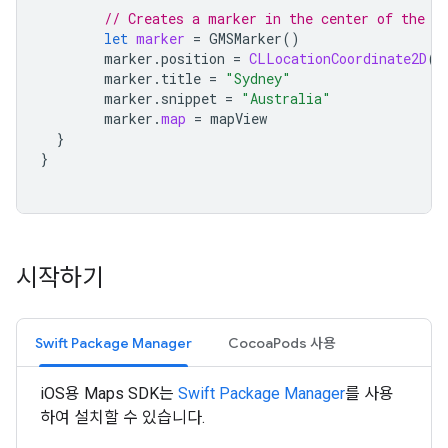
// Creates a marker in the center of the m
let
marker
=
GMSMarker
()
marker
.
position
=
CLLocationCoordinate2D
(
l
marker
.
title
=
"Sydney"
marker
.
snippet
=
"Australia"
marker
.
map
=
mapView
}
}
시작하기
Swift Package Manager
CocoaPods 사용
iOS용 Maps SDK는
Swift Package Manager
를 사용
하여 설치할 수 있습니다.