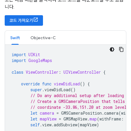
니다.
코드 가져오기
Swift
Objective-C
import
UIKit
import
GoogleMaps
class
ViewController
:
UIViewController
{
override
func
viewDidLoad
()
{
super
.
viewDidLoad
()
// Do any additional setup after loading th
// Create a GMSCameraPosition that tells t
// coordinate -33.86,151.20 at zoom level 
let
camera
=
GMSCameraPosition
.
camera
(
with
let
mapView
=
GMSMapView
.
map
(
withFrame
:
se
self
.
view
.
addSubview
(
mapView
)