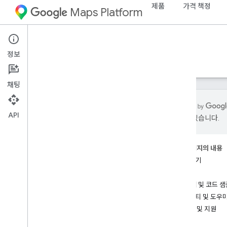
제품
가격 책정
Maps Platform
iOS
Maps SDK for iOS
정보
가이드
참조
샘플
리소스
채팅
API
있을 수 있습니다.
i
OS용 Maps SDK
개요
이 페이지의 내용
시작하기
설정
특성
i
OS용 Maps SDK 설정
예시 앱 및 코드 샘
Xcode 프로젝트 설정
유틸리티 및 도우
버전
도움말 및 지원