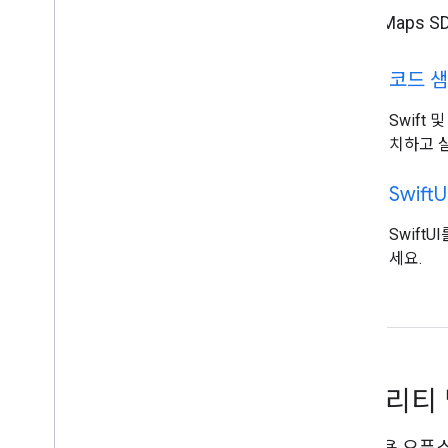
iOS용 Maps
code
코드 샘
Swift 
치하고 
code
Swift
U
Swift
세요.
유틸리티 
iOS 앱용 오