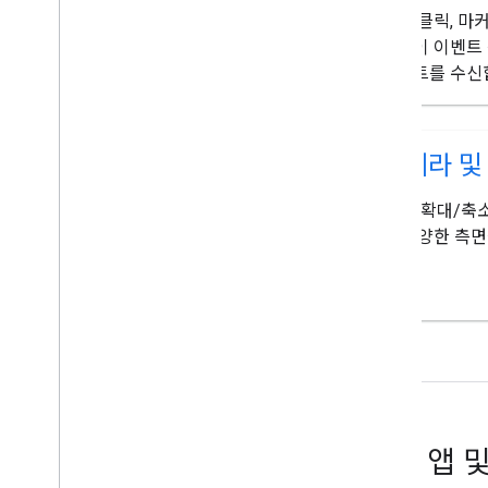
지도 클릭, 마커
버레이 이벤트
이벤트를 수신
카메라 및
위치, 확대/축
의 다양한 측면
예시 앱 