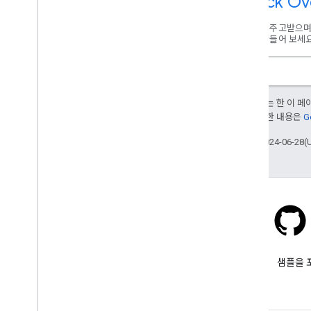
Stack Ov
도움을 주고받으며 
도를 만들어 보세요
달리 명시되지 않는 한 이 
부여됩니다. 자세한 내용은
G
최종 업데이트: 2024-06-28(
Stack Overflow
google-maps-sdk-ios 태그를 붙
샘플을 
여 질문해 보세요.