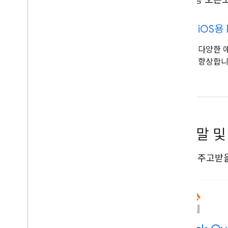
code
i
OS용
다양한 
향상합니
도움말 및
도움을 주고받을