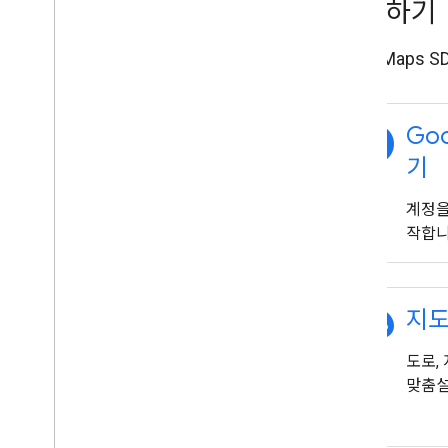
시작하기
지도에 그리기
iOS용 Maps
마커
고급 마커
마커 이벤트 및 동작
explore
Goo
정보 창
도형
기
지면 오버레이
타일 레이어
계정을
작합니
오픈소스 라이브러리
유틸리티 라이브러리
라이브러리 결합
palette
지도
도로,
맞춤설