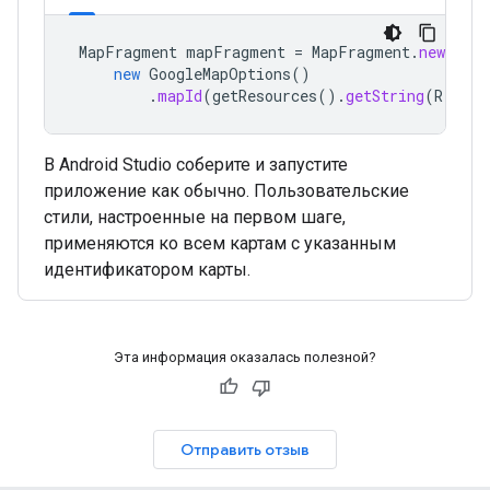
MapFragment
mapFragment
=
MapFragment
.
newInsta
new
GoogleMapOptions
()
.
mapId
(
getResources
().
getString
(
R
.
stri
В Android Studio соберите и запустите
приложение как обычно. Пользовательские
стили, настроенные на первом шаге,
применяются ко всем картам с указанным
идентификатором карты.
Эта информация оказалась полезной?
Отправить отзыв