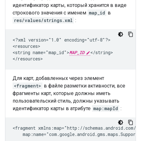
идентификатор карты, который хранится в виде
строкового значения с именем
map_id
в
res/values/strings.xml
:
<?xml
version="1.0"
encoding="utf-8"?>

<resources>

<string
name="map_id">
MAP_ID
</string>

Для карт, добавленных через элемент
<fragment>
в файле разметки активности, все
фрагменты карт, которые должны иметь
пользовательский стиль, должны указывать
идентификатор карты в атрибуте
map:mapId
:
<fragment