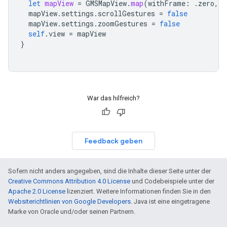
let
mapView
=
GMSMapView
.
map
(
withFrame
:
.
zero
,
c
mapView
.
settings
.
scrollGestures
=
false
mapView
.
settings
.
zoomGestures
=
false
self
.
view
=
mapView
}
War das hilfreich?
Feedback geben
Sofern nicht anders angegeben, sind die Inhalte dieser Seite unter der
Creative Commons Attribution 4.0 License
und Codebeispiele unter der
Apache 2.0 License
lizenziert. Weitere Informationen finden Sie in den
Websiterichtlinien von Google Developers
. Java ist eine eingetragene
Marke von Oracle und/oder seinen Partnern.