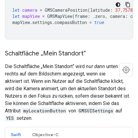
let
camera
=
GMSCameraPosition
(
latitude
:
37.757815
let
mapView
=
GMSMapView
(
frame
:
.
zero
,
camera
:
cam
mapView
.
settings
.
compassButton
=
true
Schaltfläche „Mein Standort“
Die Schaltfläche „Mein Standort“ wird
nur dann
unten
rechts auf dem Bildschirm angezeigt, wenn sie
aktiviert ist. Wenn ein Nutzer auf die Schaltfläche klickt,
wird die Kamera animiert, um den aktuellen Standort des
Nutzers in den Fokus zu rücken, sofern dieser bekannt ist.
Sie können die Schaltfläche aktivieren, indem Sie das
Attribut
myLocationButton
von
GMSUISettings
auf
YES
setzen.
Swift
Objective-C