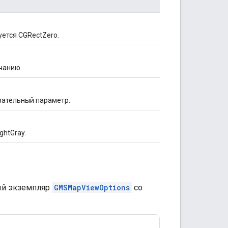
уется CGRectZero.
чанию.
зательный параметр.
ghtGray.
ый экземпляр
GMSMapViewOptions
со