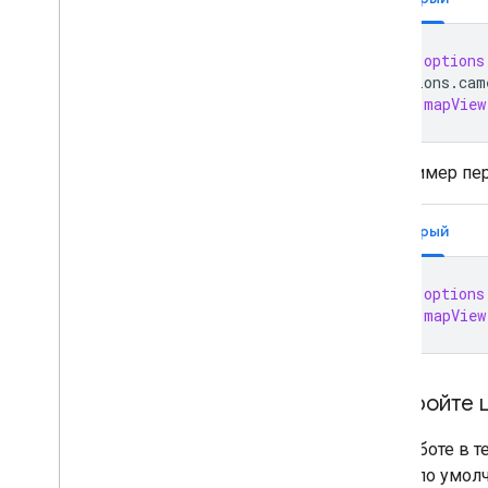
let
options
options
.
cam
let
mapView
Вот пример пе
Быстрый
let
options
let
mapView
Настройте 
При работе в 
карты по умол