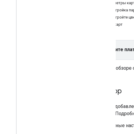
Руководства
Параметры кар
Добавить карту с маркером
Настройка па
Выберите текущее место
Настройте цв
Типы карт
Создать карту
Добавление карты
Настройка карты
Выберите пла
Координаты на карте и координаты
фрагмента
Организации и объекты
В этом обзоре 
инфраструктуры
Street View
Запуск Google Карт
Обзор
Настройка карт
Взаимодействие с картой
После добавле
Камера и область просмотра
карты. Подроб
Элементы управления и жесты
Начальные нас
Мероприятия
Данные о местоположении