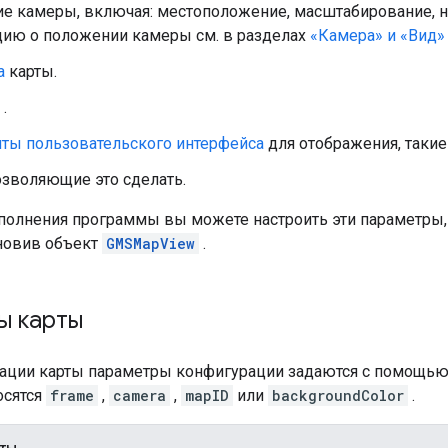
е камеры, включая: местоположение, масштабирование, н
ию о положении камеры см. в разделах
«Камера» и «Вид»
а
карты.
.
ты пользовательского интерфейса
для отображения, такие
зволяющие это сделать.
полнения программы вы можете настроить эти параметры,
новив объект
GMSMapView
.
ы карты
ации карты параметры конфигурации задаются с помощь
осятся
frame
,
camera
,
mapID
или
backgroundColor
.
рты