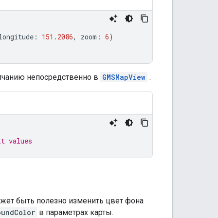
longitude
:
151.2086
,
zoom
:
6
)
лчанию непосредственно в
GMSMapView
.
lt values
жет быть полезно изменить цвет фона
oundColor
в параметрах карты.