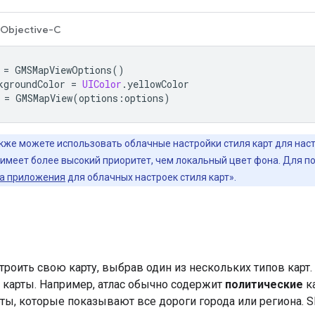
Objective-C
=
GMSMapViewOptions
()
kgroundColor
=
UIColor
.
yellowColor
=
GMSMapView
(
options
:
options
)
кже можете использовать облачные настройки стиля карт для наст
, имеет более высокий приоритет, чем локальный цвет фона. Для 
а приложения
для облачных настроек стиля карт».
роить свою карту, выбрав один из нескольких типов карт.
 карты. Например, атлас обычно содержит
политические
ка
ты, которые показывают все дороги города или региона. 