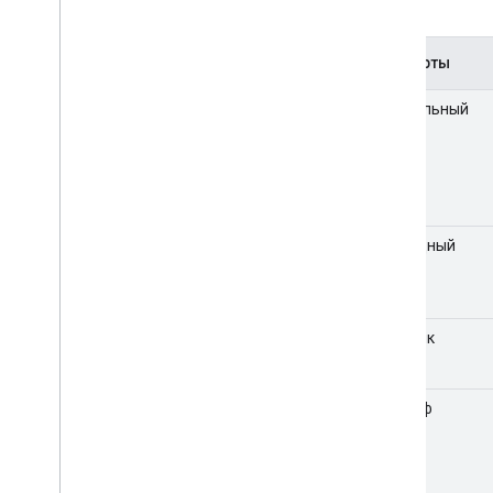
карт:
Тип карты
Нормальный
Гибридный
Спутник
Рельеф