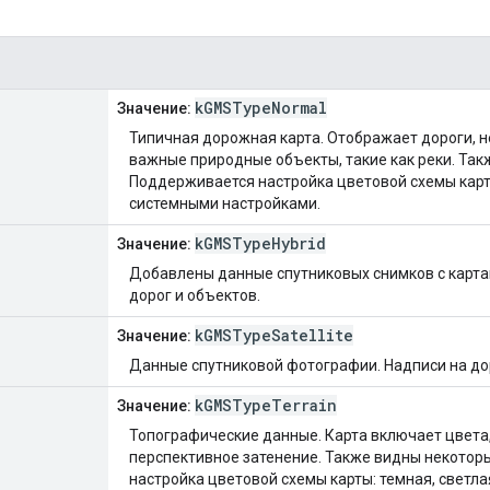
kGMSTypeNormal
Значение:
Типичная дорожная карта. Отображает дороги, н
важные природные объекты, такие как реки. Так
Поддерживается настройка цветовой схемы карты:
системными настройками.
kGMSTypeHybrid
Значение:
Добавлены данные спутниковых снимков с карта
дорог и объектов.
kGMSTypeSatellite
Значение:
Данные спутниковой фотографии. Надписи на дор
kGMSTypeTerrain
Значение:
Топографические данные. Карта включает цвета,
перспективное затенение. Также видны некотор
настройка цветовой схемы карты: темная, светла