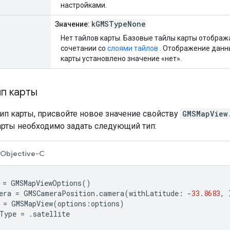
настройками.
kGMSTypeNone
Значение:
Нет тайлов карты. Базовые тайлы карты отобража
сочетании со
слоями тайлов
. Отображение данны
карты установлено значение «нет».
п карты
ип карты, присвойте новое значение свойству
GMSMapView
арты необходимо задать следующий тип:
Objective-C
=
GMSMapViewOptions
()
era
=
GMSCameraPosition
.
camera
(
withLatitude
:
-
33.8683
,
=
GMSMapView
(
options
:
options
)
Type
=
.
satellite