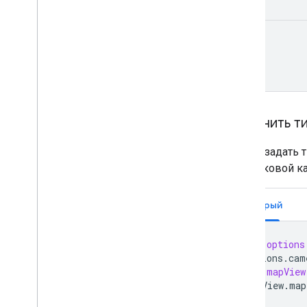
Никто
Изменить ти
Чтобы задать т
спутниковой к
Быстрый
let
options
options
.
cam
let
mapView
mapView
.
map