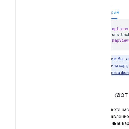
Быстрый
let
options
options
.
bac
let
mapView
Примечание:
Вы та
настройках стиля карт
«Изменение цвета фон
Типы карт
Вы можете наст
представление
дорожные
кар