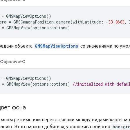
=
GMSMapViewOptions
()
era
=
GMSCameraPosition
.
camera
(
withLatitude
:
-
33.8683
,
=
GMSMapView
(
options
:
options
)
редачи объекта
GMSMapViewOptions
со значениями по умо
Objective-C
=
GMSMapViewOptions
()
=
GMSMapView
(
options
:
options
)
//initialized with defau
цвет фона
темном режиме или переключении между видами карты мо
чанию. Этого можно добиться, установив свойство
backgr