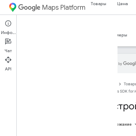
Товары
Цена
Maps Platform
iOS
Maps SDK for iOS
Информация
Руководства
Справочные материалы
Примеры
Чат
API
Maps SDK для i
OS
Главная
Товар
Обзор
Maps SDK for 
Настройка
Настро
Настройте Maps SDK для i
OS
Настроить проект Xcode
Версии
Содержание
Обзор