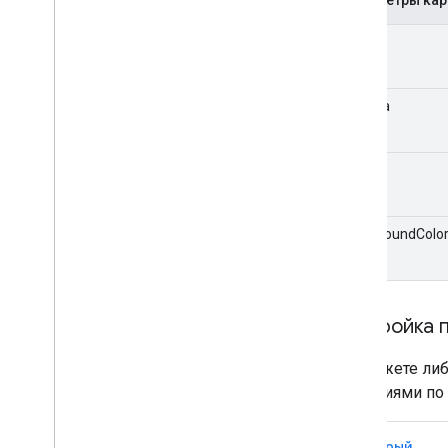
рамка
камера
mapID
backgroundColo
Настройка 
Вы можете либ
значениями по
Быстрый