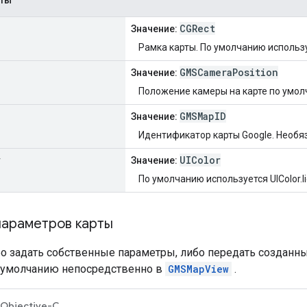
CGRect
Значение:
Рамка карты. По умолчанию использ
GMSCameraPosition
Значение:
Положение камеры на карте по умол
GMSMapID
Значение:
Идентификатор карты Google. Необя
UIColor
r
Значение:
По умолчанию используется UIColor.li
параметров карты
о задать собственные параметры, либо передать созданн
 умолчанию непосредственно в
GMSMapView
.
Objective-C