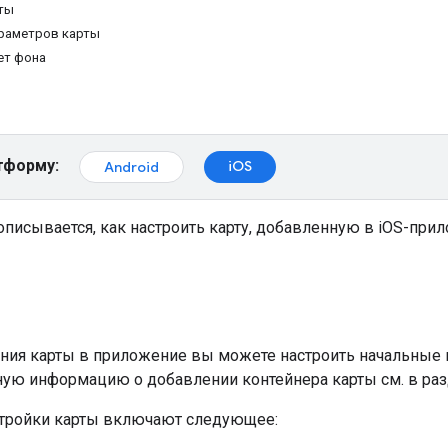
ты
раметров карты
ет фона
тформу:
iOS
Android
описывается, как настроить карту, добавленную в iOS-пр
ния карты в приложение вы можете настроить начальные
ную информацию о добавлении контейнера карты см. в ра
тройки карты включают следующее: