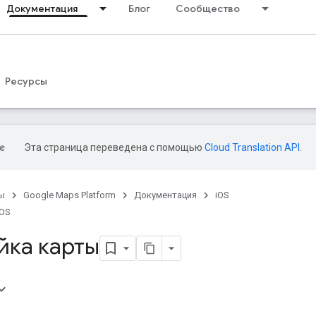
Документация
Блог
Сообщество
Ресурсы
Эта страница переведена с помощью
Cloud Translation API
.
ы
Google Maps Platform
Документация
iOS
iOS
йка карты