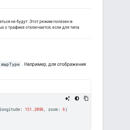
ться не будут. Этот режим полезен в
х о трафике отключается, если для типа
.mapType
. Например, для отображения
longitude
:
151.2086
,
zoom
:
6
)