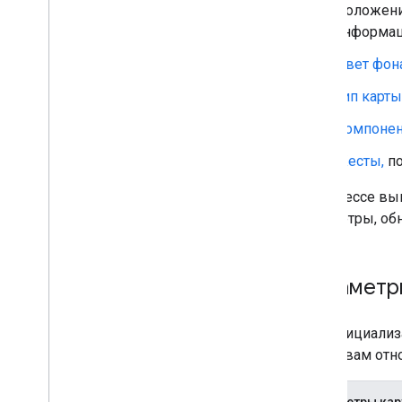
Положени
Обратное геокодирование
информац
Рисование на карте
Цвет фон
Маркеры
Тип карты
Расширенные маркеры
Маркер События и жесты
Компонен
Информационные окна
Жесты,
по
Фигуры
Наземные наложения
В процессе вы
Слои плитки
параметры, об
Библиотеки с открытым исходным
кодом
Параметр
Библиотека утилит
Объединить библиотеку
При инициализ
свойствам отн
Параметры ка