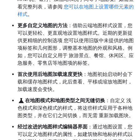
看完整列表，请参阅
您可以在地图上设置哪些元素的
样式
。
更多自定义地图的方法
：借助云端地图样式设置，您
可以更轻松、更直观地设置地图样式。近期的更新提
供更精细的控制选项 您可以使用旧版中未提供的地图
项标签和几何图形，调整基本地图的外观和风格。例
如，您可以自定义用于 旅游景点、餐馆、休闲区、应
急服务、零售店等地图项的标签。
首次使用后地图加载速度更快
：地图初始启动时会下
载和缓存地图样式，此后查看、平移或缩放地图时，
加载速度会变快。
science
在地图模式和地图类型之间无缝切换
：自定义 浅
色模式和深色模式的样式，将这些样式应用于各种地
图类型，并在它们之间切换，而无需 重新加载图块。
经过改进的地图样式编辑器界面
：通过地图设置，您
可以定义地图样式的属性，如建筑物和地标的样式以