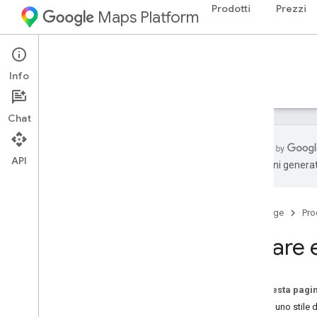
Prodotti
Prezzi
Maps Platform
iOS
Maps SDK for iOS
Info
Guide
Riferimento
Esempi
Risorse
Chat
API
traduzioni generat
Maps SDK for i
OS
Panoramica
Home page
Pro
Configurazione
Creare e
Configura Maps SDK for i
OS
Configurare un progetto Xcode
Versioni
Su questa pagi
Creare uno stile