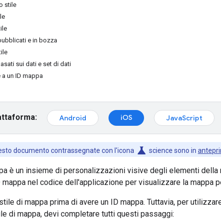
 stile
le
ile
pubblicati e in bozza
ile
basati sui dati e set di dati
e a un ID mappa
attaforma:
iOS
Android
JavaScript
science
uesto documento contrassegnate con l'icona
science sono in
antepr
pa è un insieme di personalizzazioni visive degli elementi dell
ID mappa nel codice dell'applicazione per visualizzare la mappa p
stile di mappa prima di avere un ID mappa. Tuttavia, per utilizzare
tile di mappa, devi completare tutti questi passaggi: