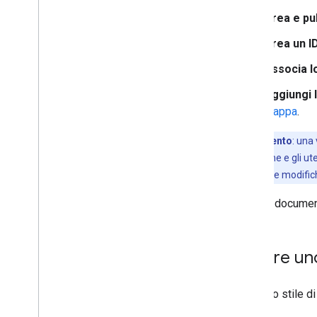
mappa
Crea e pu
Creare e utilizzare gli stili di
mappa
Crea un I
Esplorare la mappa di
anteprima e trovare le
Associa l
funzionalità
Utilizzare JSON con gli stili di
Aggiungi l
mappa
mappa
.
Informazioni sulle modalità
e sui tipi di mappe
Suggerimento
: una
Testare gli aggiornamenti degli
dell'applicazione e gli ut
stili di mappa
all'ID mappa e le modifi
Personalizzare i livelli di zoom
Lavorare con le versioni degli
Questo document
stili di mappa
Che cosa puoi applicare come
stile su una mappa
Informazioni sull'ereditarietà e
Creare uno
sulla gerarchia degli stili di
mappa
Gestire gli stili che si
Crea uno stile d
sovrappongono