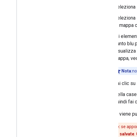
Finestre informative
Seleziona
Forme
Overlay del suolo
Seleziona g
Livelli di riquadro
di mappa c
Gli elemen
Librerie open source
punto blu p
Libreria utilità
visualizza 
Combina raccolta
mappa, ve
Nota
:no
Fai clic su
Nella case
quindi fai 
Lo stile viene pu
Attenzione:
se apport
Modifiche non salvate
.