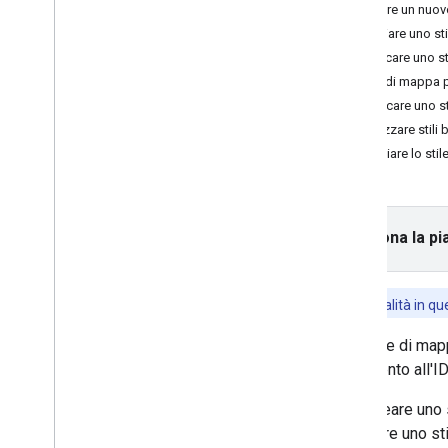
Tutorial
Creare un nuovo
Aggiungere una mappa con un
Copiare uno sti
indicatore
Pubblicare uno st
Selezione del luogo attuale
Stili di mappa 
Modificare uno st
Crea una mappa
Utilizzare stili 
Aggiungere una mappa
Associare lo stil
Configurare una mappa
Coordinate mappa e riquadri
Attività e altri punti d'interesse
Street View
Seleziona la pi
Avvia Google Maps
Personalizzare le mappe
Le funzionalità in q
Panoramica
Gestire gli ID mappa
Uno stile di map
Personalizzazione delle mappe
riferimento all'
basata su cloud
Panoramica
Puoi creare uno 
Inizia
utilizzare uno s
Creare e utilizzare gli stili di