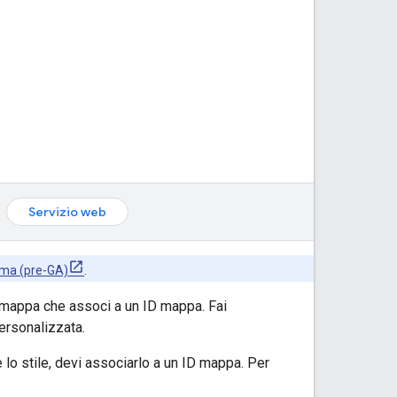
Servizio web
ima (pre-GA)
.
a mappa che associ a un ID mappa. Fai
ersonalizzata.
 lo stile, devi associarlo a un ID mappa. Per