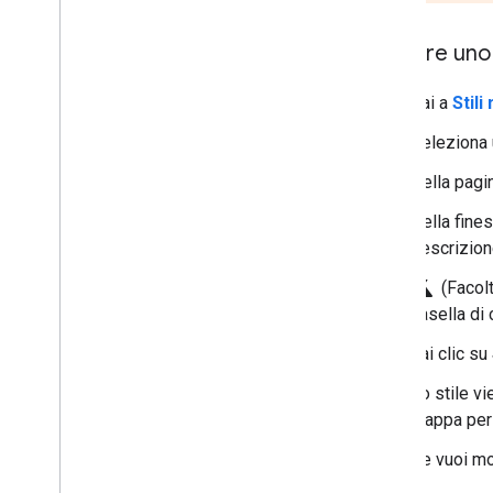
Copiare uno 
Vai a
Stil
Seleziona u
Nella pagin
Nella fines
descrizion
science
(Facolt
casella di
Fai clic su
Lo stile v
mappa per 
Se vuoi mod