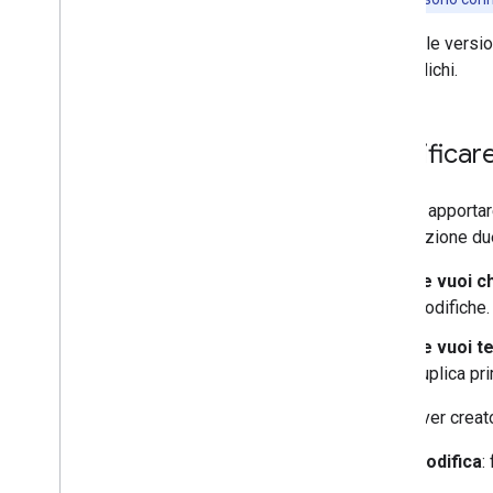
Bozza
: le vers
le pubblichi.
Modificare
Se vuoi apportare
disposizione du
Se vuoi c
modifiche. 
Se vuoi te
duplica pri
Dopo aver creato
Modifica
: