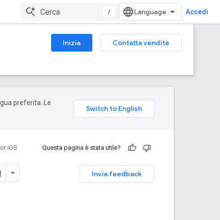
/
Accedi
Inizia
Contatta vendite
ngua preferita. Le
or iOS
Questa pagina è stata utile?
Invia feedback