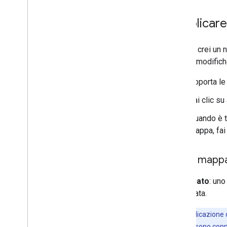
Pubblicare
Quando crei un n
salvi le modific
Apporta le 
Fai clic su
Quando è tu
mappa, fai
Stili di mapp
Pubblicato
: uno
pubblicata.
Nota:
l'applicazione 
dispositivi non sono conn