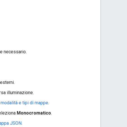
se necessario.
esterni.
rsa illuminazione.
 modalità e tipi di mappe
.
seleziona
Monocromatico
.
 mappa JSON
.