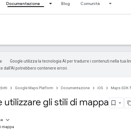
Documentazione
Blog
Comunità
Google utilizza la tecnologia AI per tradurre i contenuti nella tua li
e dall'AI potrebbero contenere errori.
dotti
Google Maps Platform
Documentazione
iOS
Maps SDK f
 utilizzare gli stili di mappa
na
 di mappa