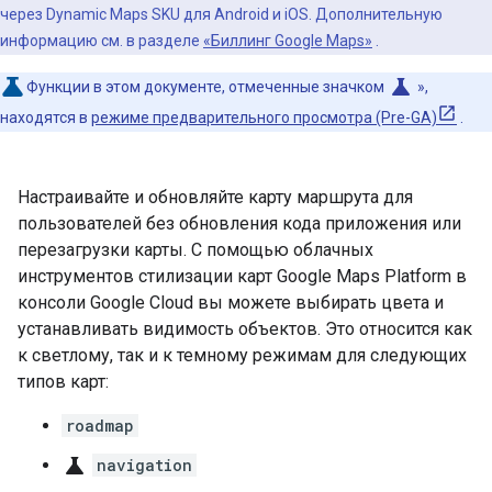
через Dynamic Maps SKU для Android и iOS. Дополнительную
информацию см. в разделе
«Биллинг Google Maps»
.
science
Функции в этом документе, отмеченные значком
»,
находятся в
режиме предварительного просмотра (Pre-GA)
.
Настраивайте и обновляйте карту маршрута для
пользователей без обновления кода приложения или
перезагрузки карты. С помощью облачных
инструментов стилизации карт Google Maps Platform в
консоли Google Cloud вы можете выбирать цвета и
устанавливать видимость объектов. Это относится как
к светлому, так и к темному режимам для следующих
типов карт:
roadmap
science
navigation