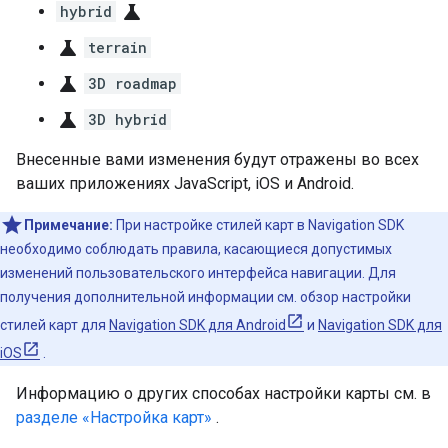
science
hybrid
science
terrain
science
3D roadmap
science
3D hybrid
Внесенные вами изменения будут отражены во всех
ваших приложениях JavaScript, iOS и Android.
Примечание:
При настройке стилей карт в Navigation SDK
необходимо соблюдать правила, касающиеся допустимых
изменений пользовательского интерфейса навигации. Для
получения дополнительной информации см. обзор настройки
стилей карт для
Navigation SDK для Android
и
Navigation SDK для
iOS
.
Информацию о других способах настройки карты см. в
разделе «Настройка карт»
.