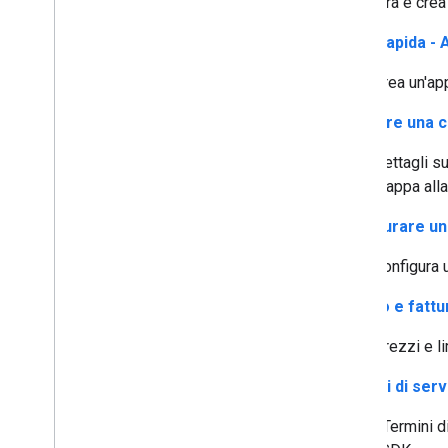
Configura e crea 
Guida rapida -
Crea un'ap
Ottenere una ch
Dettagli s
mappa alla
Configurare un
Configura 
Utilizzo e fatt
Prezzi e li
Termini di serv
I Termini d