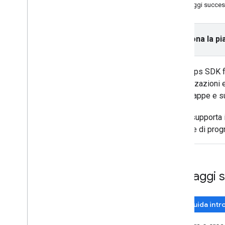
Passaggi succes
Attività e concetti
Creare e configurare una mappa
Interazione con una mappa
Seleziona la pi
Disegnare su una mappa
Personalizzare le mappe
Con Maps SDK fo
Migliora l'accessibilità
visualizzazioni 
API di Google Maps su Wear OS
sulle mappe e su
Librerie open source
L'SDK supporta 
Libreria utilità
tecniche di pro
Estensioni KTX Kotlin
Libreria di scrittura di mappe
Libreria Maps Rx
Plug-in Secrets Gradle
Passaggi s
Eseguire la migrazione da Maps
SDK v3 beta
Guida intr