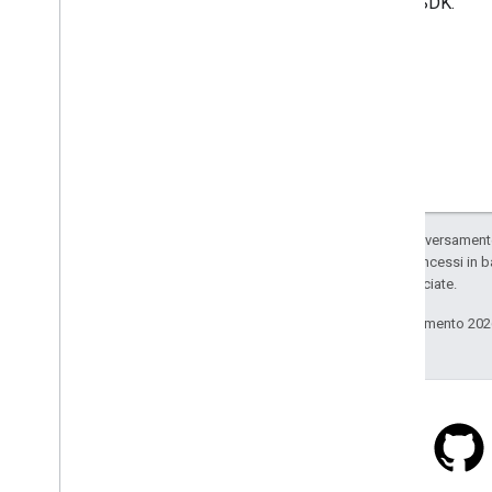
l'SDK.
Salvo quando diversamente 
codice sono concessi in b
delle sue consociate.
Ultimo aggiornamento 202
Stack Overflow