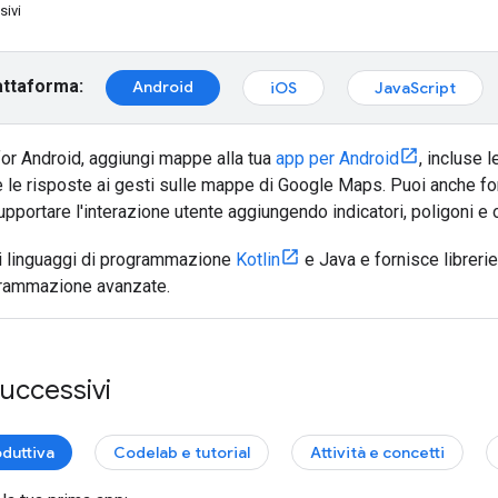
sivi
attaforma:
Android
iOS
JavaScript
r Android, aggiungi mappe alla tua
app per Android
, incluse 
e le risposte ai gesti sulle mappe di Google Maps. Puoi anche for
pportare l'interazione utente aggiungendo indicatori, poligoni e 
i linguaggi di programmazione
Kotlin
e Java e fornisce libreri
grammazione avanzate.
uccessivi
oduttiva
Codelab e tutorial
Attività e concetti