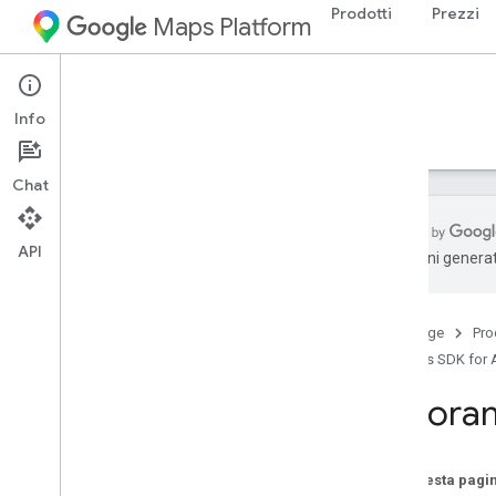
Prodotti
Prezzi
Maps Platform
Android
Maps SDK for Android
Info
Guide
Riferimento
Esempi
Risorse
Chat
API
traduzioni generat
Maps SDK for Android
Panoramica
Home page
Pro
Guida rapida
Maps SDK for 
Configurazione
Panoram
Configura Maps SDK for Android
Configurare un progetto Android Studio
Versioni
Su questa pagi