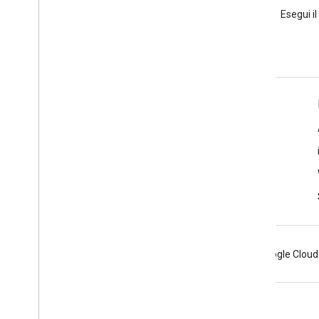
Poni una domanda sotto il tag
Esegui il
google-maps.
Ulteriori informazioni
Domande frequenti
Esploratore delle funzionalità
Places SDK for Android
Android
Chrome
Firebase
Google Cloud
Termini
Privacy
Manage cookies