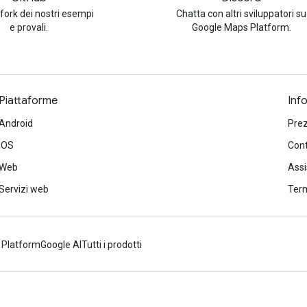
 fork dei nostri esempi
Chatta con altri sviluppatori su
e provali.
Google Maps Platform.
Piattaforme
Inf
Android
Prez
iOS
Cont
Web
Ass
Servizi web
Term
 Platform
Google AI
Tutti i prodotti