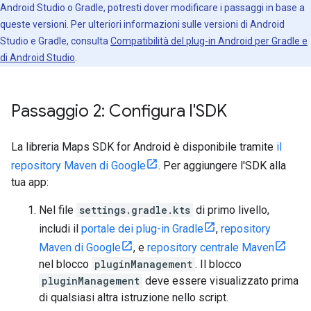
Android Studio o Gradle, potresti dover modificare i passaggi in base a
queste versioni. Per ulteriori informazioni sulle versioni di Android
Studio e Gradle, consulta
Compatibilità del plug-in Android per Gradle e
di Android Studio
.
Passaggio 2: Configura l'SDK
La libreria Maps SDK for Android è disponibile tramite
il
repository Maven di Google
. Per aggiungere l'SDK alla
tua app:
Nel file
settings.gradle.kts
di primo livello,
includi il
portale dei plug-in Gradle
,
repository
Maven di Google
, e
repository centrale Maven
nel blocco
pluginManagement
. Il blocco
pluginManagement
deve essere visualizzato prima
di qualsiasi altra istruzione nello script.