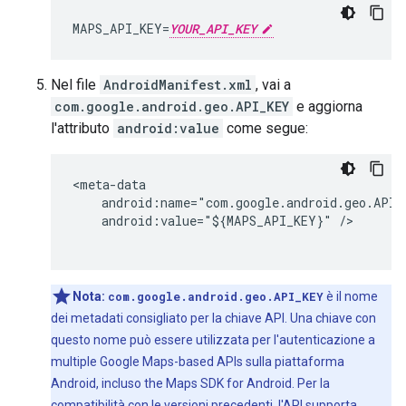
MAPS_API_KEY=
YOUR_API_KEY
Nel file
AndroidManifest.xml
, vai a
com.google.android.geo.API_KEY
e aggiorna
l'attributo
android:value
come segue:
<meta-data

    android:name="com.google.android.geo.API_K
    android:value="${MAPS_API_KEY}" />

Nota:
com.google.android.geo.API_KEY
è il nome
dei metadati consigliato per la chiave API. Una chiave con
questo nome può essere utilizzata per l'autenticazione a
multiple Google Maps-based APIs sulla piattaforma
Android, incluso the Maps SDK for Android. Per la
compatibilità con le versioni precedenti, l'API supporta