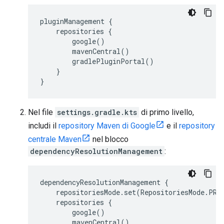
pluginManagement {
repositories {
google()
mavenCentral()
gradlePluginPortal()
}
}
Nel file
settings.gradle.kts
di primo livello,
includi il
repository Maven di Google
e il
repository
centrale Maven
nel blocco
dependencyResolutionManagement
:
dependencyResolutionManagement {
repositoriesMode.set(RepositoriesMode.PRE
repositories {
google()
mavenCentral()