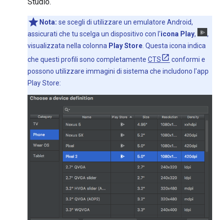
Studio.
Nota:
se scegli di utilizzare un emulatore Android,
assicurati che tu scelga un dispositivo con l'
icona Play
,
,
visualizzata nella colonna
Play Store
. Questa icona indica
che questi profili sono completamente
CTS
conformi e
possono utilizzare immagini di sistema che includono l'app
Play Store: