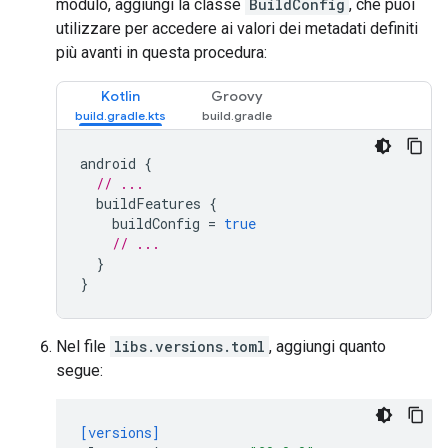
modulo, aggiungi la classe
BuildConfig
, che puoi
utilizzare per accedere ai valori dei metadati definiti
più avanti in questa procedura:
Kotlin
Groovy
android
{
// ...
buildFeatures
{
buildConfig
=
true
// ...
}
}
Nel file
libs.versions.toml
, aggiungi quanto
segue:
[versions]