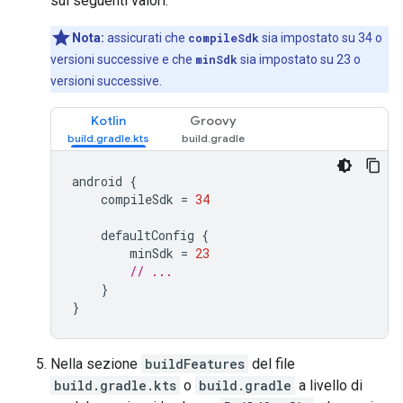
sui seguenti valori:
Nota:
assicurati che
compileSdk
sia impostato su 34 o
versioni successive e che
minSdk
sia impostato su 23 o
versioni successive.
Kotlin
Groovy
android
{
compileSdk
=
34
defaultConfig
{
minSdk
=
23
// ...
}
}
Nella sezione
buildFeatures
del file
build.gradle.kts
o
build.gradle
a livello di