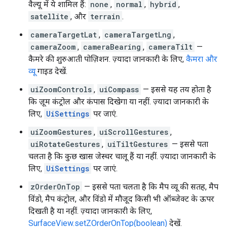
वैल्यू में ये शामिल हैं:
none
,
normal
,
hybrid
,
satellite
, और
terrain
.
cameraTargetLat
,
cameraTargetLng
,
cameraZoom
,
cameraBearing
,
cameraTilt
—
कैमरे की शुरुआती पोज़िशन. ज़्यादा जानकारी के लिए,
कैमरा और
व्यू
गाइड देखें.
uiZoomControls
,
uiCompass
— इससे यह तय होता है
कि ज़ूम कंट्रोल और कंपास दिखेगा या नहीं. ज़्यादा जानकारी के
लिए,
UiSettings
पर जाएं.
uiZoomGestures
,
uiScrollGestures
,
uiRotateGestures
,
uiTiltGestures
— इससे पता
चलता है कि कुछ खास जेस्चर चालू हैं या नहीं. ज़्यादा जानकारी के
लिए,
UiSettings
पर जाएं.
zOrderOnTop
— इससे पता चलता है कि मैप व्यू की सतह, मैप
विंडो, मैप कंट्रोल, और विंडो में मौजूद किसी भी ऑब्जेक्ट के ऊपर
दिखती है या नहीं. ज़्यादा जानकारी के लिए,
SurfaceView.setZOrderOnTop(boolean)
देखें.