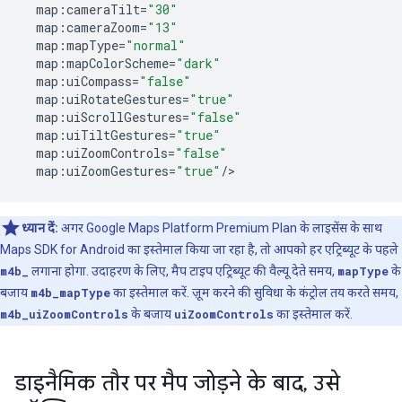
map
:
cameraTilt
=
"30"
map
:
cameraZoom
=
"13"
map
:
mapType
=
"normal"
map
:
mapColorScheme
=
"dark"
map
:
uiCompass
=
"false"
map
:
uiRotateGestures
=
"true"
map
:
uiScrollGestures
=
"false"
map
:
uiTiltGestures
=
"true"
map
:
uiZoomControls
=
"false"
map
:
uiZoomGestures
=
"true"
/
ध्यान दें:
अगर Google Maps Platform Premium Plan के लाइसेंस के साथ
Maps SDK for Android का इस्तेमाल किया जा रहा है, तो आपको हर एट्रिब्यूट के पहले
m4b_
लगाना होगा. उदाहरण के लिए, मैप टाइप एट्रिब्यूट की वैल्यू देते समय,
mapType
के
बजाय
m4b_mapType
का इस्तेमाल करें. ज़ूम करने की सुविधा के कंट्रोल तय करते समय,
m4b_uiZoomControls
के बजाय
uiZoomControls
का इस्तेमाल करें.
डाइनैमिक तौर पर मैप जोड़ने के बाद
,
उसे