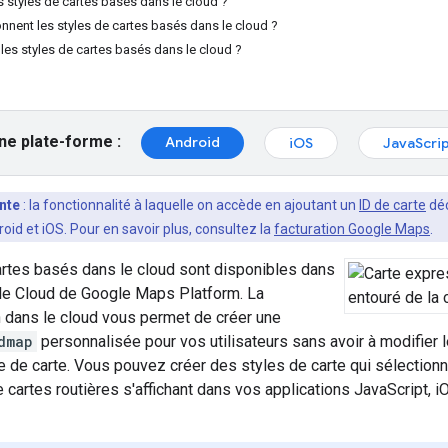
s styles de cartes basés dans le cloud ?
nent les styles de cartes basés dans le cloud ?
les styles de cartes basés dans le cloud ?
ne plate-forme :
Android
iOS
JavaScri
nte
: la fonctionnalité à laquelle on accède en ajoutant un
ID de carte
déc
d et iOS. Pour en savoir plus, consultez la
facturation Google Maps
.
artes basés dans le cloud sont disponibles dans
le Cloud de Google Maps Platform. La
n dans le cloud vous permet de créer une
dmap
personnalisée pour vos utilisateurs sans avoir à modifier
e de carte. Vous pouvez créer des styles de carte qui sélectionne
cartes routières s'affichant dans vos applications JavaScript, i