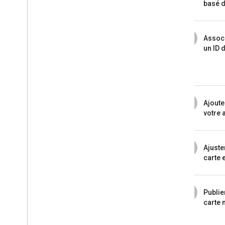
basé d
3
Associ
un ID 
4
Ajouter
votre 
5
Ajuster
carte 
6
Publier
carte 