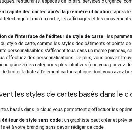
istiques, restaurants, espaces de loisirs, services d'urgence, c
t rapide des cartes après la première utilisation
: après le
st téléchargé et mis en cache, les affichages et les mouvement
on de l'interface de l'éditeur de style de carte
: les paramèt
 du style de carte, comme les styles des bâtiments et points de
ts personnalisables s'affichent tous dans un même panneau, ce qu
us effectuez des personnalisations. De plus, vous pouvez trouv
ique grâce à des catégories plus intuitives (que vous pouvez dév
 de limiter la liste à l'élément cartographique dont vous avez be
vent les styles de cartes basés dans le cl
rtes basés dans le cloud vous permettent d'effectuer les opérat
n éditeur de style sans code
: un graphiste peut créer et prévis
ifs et à votre branding sans devoir rédiger de code.