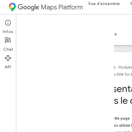
Vue d'ensemble
Maps Platform
Android
Maps SDK for Android
Infos
Guides
Référence
Exemples
Assistance
Chat
API
Accueil
Produit
Maps SDK for 
SDK Maps pour Android
Vue d'ensemble
Présent
Démarrage rapide
dans le
Configuration
Configurer votre projet Google Cloud
Sur cette page
Utiliser des clés API
Pourquoi utiliser
Configurer un projet Android Studio