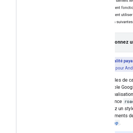
À quoi servent le
Versions
Comment fonction
Comment utiliser 
Tâches et concepts
Étapes suivantes
Créer et configurer une carte
Interagir avec une carte
Dessiner sur une carte
Sélectionnez u
Personnaliser une carte
Personnaliser des cartes avec les styles
Fonctionnalité paya
de cartes basés dans le cloud
Dynamic Maps pour Androi
Vue d'ensemble
Commencer
Les styles de c
Créer et utiliser des styles de carte
la console Goog
Modifier les paramètres de la carte
personnalisatio
Exemples de styles et consignes
expérience
roa
Dépannage
modifiez un styl
Anciens styles de cartes basés dans
des éléments de 
le cloud
roadmap
.
Personnaliser à l'aide du style JSON
Améliorer l'accessibilité