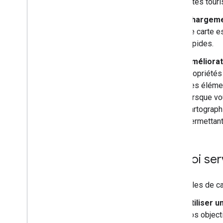
sites tour
Chargemen
de carte e
rapides.
Améliorati
propriétés
Les élémen
lorsque vo
cartograph
permettant
À quoi ser
Les styles de ca
Utiliser u
vos object