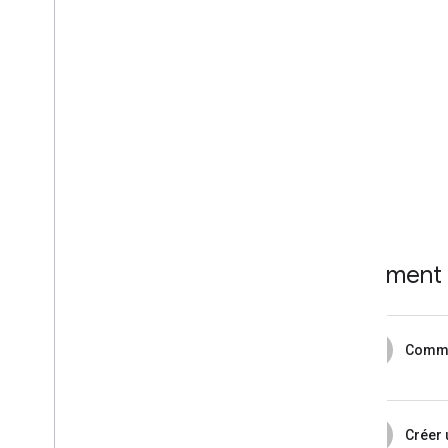
Comment ut
1
Comm
2
Créer 