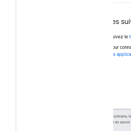
Étapes sui
Suivez le
Pour conna
les applic
Sauf indication contraire, 
Apache 2.0
. Pour en savoir