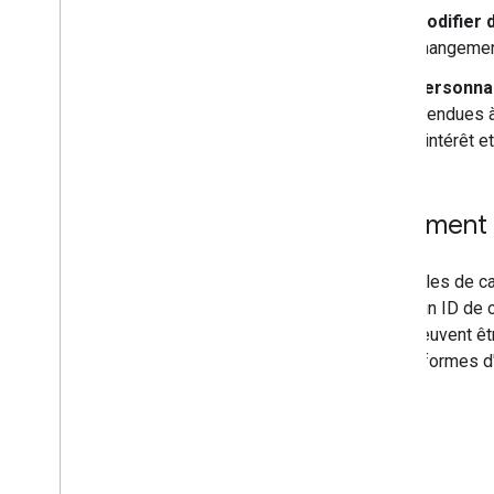
Modifier 
changement
Personnal
étendues à
d'intérêt e
Comment fo
Les styles de ca
utilise un ID de
carte peuvent êt
plates-formes d'