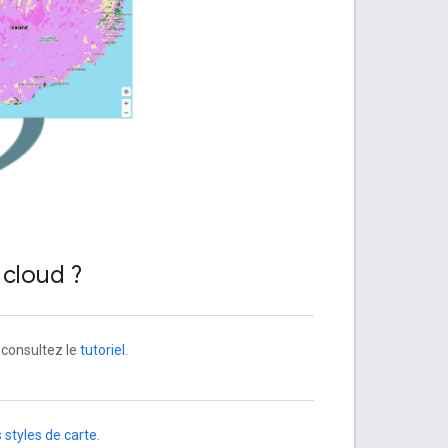
 cloud ?
s consultez le
tutoriel
.
s styles de carte
.