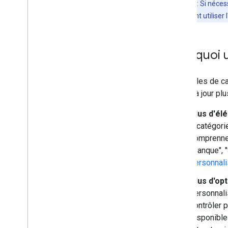
Remarque : Si nécessa
API Google Maps sur Wear OS
savoir comment utiliser l
Bibliothèques Open Source
Bibliothèque d'utilitaires
Pourquoi u
Extensions Kotlin KTX
Bibliothèque Maps Compose
Les styles de ca
Bibliothèque Maps Rx
mettre à jour plu
Plug-in Secrets Gradle
Migrer à partir de la version 3 du
Plus d'él
SDK Maps (bêta)
4 catégori
comprennen
Règles et conditions d'utilisation
"Banque", "
Utilisation et facturation
personnalis
Reporting et surveillance
Conditions d'utilisation
Plus d'op
Se préparer aux exigences concernant
personnali
le communiqué sur les données sur
contrôler 
Google Play
disponible