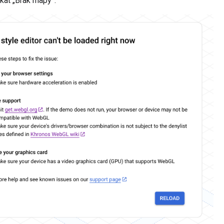
kat „Brak mapy”: