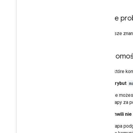
Stylizacja zbiorów danych na
podstawie danych
Stylizacja granic na podstawie
Znane pro
danych
Ułatwienia dostępu
Interfejs API Map Google na Wear OS
Najnowsze znan
Biblioteki open source
Biblioteka narzędzi
Wiadomoś
Rozszerzenia KTX Kotlin
Biblioteka tworzenia wiadomości w
Oto niektóre ko
Mapach Google
Biblioteka Map Rx
Jeśli atrybut
m
Wtyczka Gradle obiektów tajnych
Migracja z pakietu SDK Map
Nie możesz
Google w wersji 3 beta
mapy za p
W tej chwili n
Mapa podg