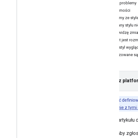
Znane problemy
Wersje
Wiadomości
Problemy ze sty
Zadania i koncepcje
Zmiany stylu ni
Tworzenie i konfigurowanie mapy
Nie widzę zmi
Interakcja z mapą
Tekst jest rozm
Rysuj na mapie
Mój styl wyglą
Dostosowywanie map
Stylizowane s
Informacje ogólne
Zarządzanie identyfikatorami map
definiowanie stylów map w Google
Cloud
Wybierz platfo
Przegląd
Rozpocznij
Tworzenie i używanie stylów map
Aby używać definiow
Modyfikowanie ustawień mapy
Postępuj zgodnie z tymi 
Przykłady i wskazówki dotyczące
stylu
Z tego artykułu
Rozwiązywanie problemów
Stylizacja JSON
Kliknij, aby zgło