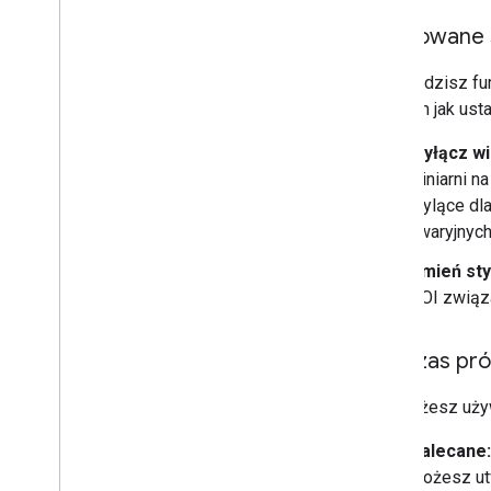
Stylizowane
Jeśli widzisz fu
taki sam jak ust
Wyłącz wi
winiarni n
mylące dl
awaryjnych
Zmień sty
POI związa
Podczas pró
Nie możesz używ
Zalecane:
możesz utw