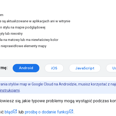
lem
e są aktualizowane w aplikacjach ani w witrynie
an stylu na mapie podglądowej
yty lub nieostry
da na matowy lub ma niewłaściwy kolor
ą nieprawidłowe elementy mapy
rmę:
Android
iOS
JavaScript
U
ania stylów map w Google Cloud na Androidzie, musisz korzystać z n
instrukcjami
.
 dowiesz się, jakie typowe problemy mogą wystąpić podczas konf
sić
błąd
lub
prośbę o dodanie funkcji
.