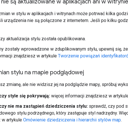
 nie są aktualizowane w aplikacjach ani w witryni
ian w stylu w aplikacjach i witrynach może potrwać kilka godzin
śli urządzenia nie są połączone z internetem. Jeśli po kilku godz
zy aktualizacja stylu została opublikowana.
ny zostały wprowadzone w zduplikowanym stylu, upewnij się, że 
ormacji znajdziesz w artykule
Tworzenie powiązań identyfikator
mian stylu na mapie podglądowej
sz zmianę, ale nie widzisz jej na podglądzie mapy, spróbuj wyko
czy style się pokrywają:
więcej informacji znajdziesz w artykul
czy nie ma zastąpień dziedziczenia stylu:
sprawdź, czy pod st
dowego stylu podrzędnego, który zastępuje styl nadrzędny. Więc
 w artykule
Omówienie dziedziczenia i hierarchii stylów map
.