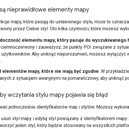
 są nieprawidłowe elementy mapy
nkcje mapy, które pasują do ustawionego stylu, może to oznaczać
awiony przez Ciebie styl. Oto kilka czynności, które możesz wyk
doczność elementu mapy, który pasuje do wyszukiwanego 
a ciemnoczerwony i zauważysz, że punkty POI związane z sytua
a użytkowników. Aby uniknąć nieporozumień, możesz wyłączyć 
.
l elementów mapy, które nie mają być zgodne
. W przykładzi
nych z sytuacjami awaryjnymi na pomarańczowy, aby uniknąć po
by wczytania stylu mapy pojawia się błąd
ać jednocześnie identyfikatorów map i stylów. Możesz wykonać
usuń styl mapy i edytuj styl powiązany z identyfikatorem map
orzyć jeden styl, który będzie stosowany na wszystkich platf