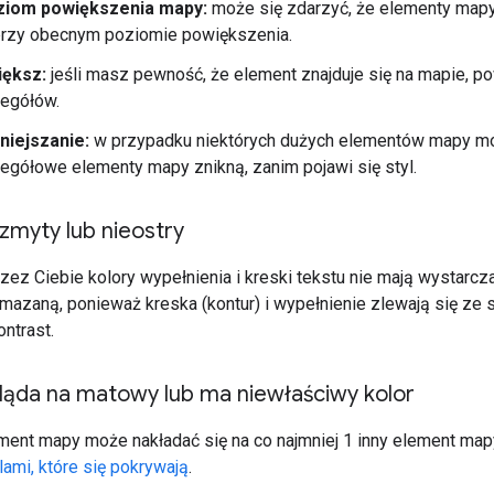
ziom powiększenia mapy:
może się zdarzyć, że elementy mapy
przy obecnym poziomie powiększenia.
ększ:
jeśli masz pewność, że element znajduje się na mapie, p
egółów.
iejszanie:
w przypadku niektórych dużych elementów mapy mo
egółowe elementy mapy znikną, zanim pojawi się styl.
ozmyty lub nieostry
zez Ciebie kolory wypełnienia i kreski tekstu nie mają wystarc
mazaną, ponieważ kreska (kontur) i wypełnienie zlewają się ze s
ntrast.
gląda na matowy lub ma niewłaściwy kolor
ment mapy może nakładać się na co najmniej 1 inny element mapy.
ami, które się pokrywają
.