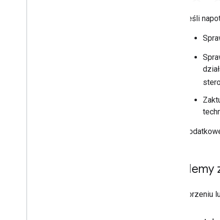
Jeśli napo
Spra
Spra
dzia
ster
Zakt
tech
Dodatkowe
Problemy 
Po utworzeniu lu