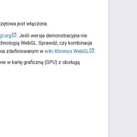
rzętowa jest włączona.
gl.org
. Jeśli wersja demonstracyjna nie
echnologią WebGL. Sprawdź, czy kombinacja
ania zdefiniowanym w
wiki Khronos WebGL
.
żone w kartę graficzną (GPU) z obsługą