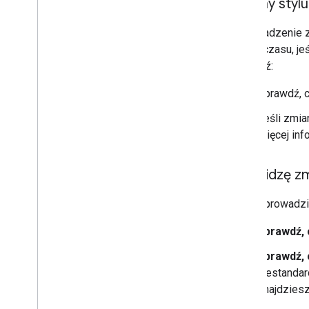
Zmiany stylu
Wprowadzenie zm
więcej czasu, je
sprawdź:
Sprawdź, c
Jeśli zmia
Więcej inf
Nie widzę z
Jeśli wprowadzi
Sprawdź, 
Sprawdź, 
niestandar
znajdziesz