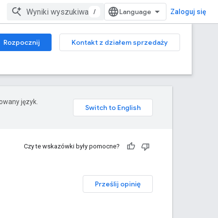
/
Zaloguj się
Rozpocznij
Kontakt z działem sprzedaży
rowany język.
Czy te wskazówki były pomocne?
Prześlij opinię