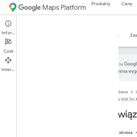
Produkty
Ceny
Maps Platform
Android
Maps SDK for Android
Informacje
Przewodniki
Materiały referencyjne
Sample
Za
Czat
Interfejs API
Tłumaczenia wyge
Maps SDK na Androida
Przegląd
Strona główna
Krótkie wprowadzenie
Maps SDK for 
Konfiguracja
Rozwią
Konfigurowanie pakietu Maps SDK na
Androida
Konfigurowanie projektu na Androida
Na tej stronie
Studio