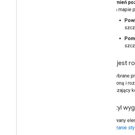
Zmień po
na mapie 
Powi
szcz
Pomn
szcz
Tekst jest r
Jeśli wybrane pr
pogrubioną i roz
wystarczający ko
Mój styl wy
Stylizowany ele
Zarządzanie styl