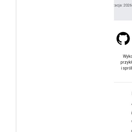
Ostatnia aktualizacja: 202
Stack Overflow
Zadaj pytanie pod tagiem
Wyko
google-maps.
przyk
i spró
Więcej informacji
Najczęstsze pytania
Eksplorator funkcji
Pakiet SDK Miejsc na Androida