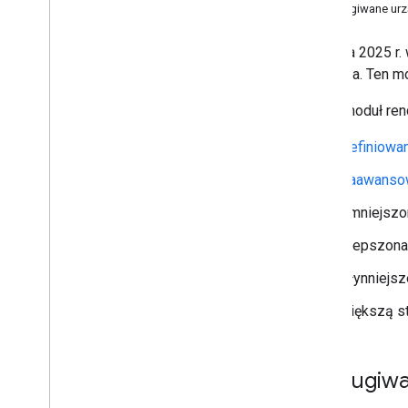
Obsługiwane urz
Wersje
Od lipca 2025 r
Zadania i koncepcje
Androida. Ten m
Tworzenie i konfigurowanie mapy
Dodawanie mapy
Nowy moduł rend
Konfigurowanie mapy
Współrzędne mapy i fragmentów
Definiowa
Nowy mechanizm renderowania
map
Zaawansow
Panoramy Street View
Zmniejszon
Firmy i inne ciekawe miejsca
Wersja uproszczona
Ulepszona 
Interakcja z mapą
Płynniejsz
Rysuj na mapie
Dostosowywanie map
większą st
Ułatwienia dostępu
Interfejs API Map Google na Wear OS
Obsługiwa
Biblioteki open source