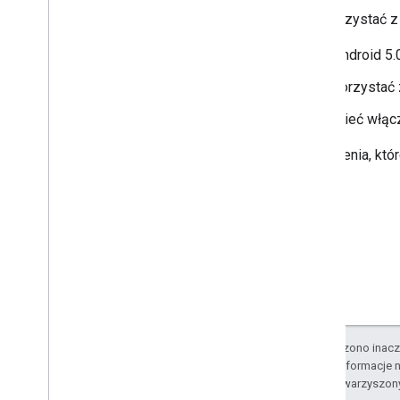
Biblioteka narzędzi
Aby korzystać z
Rozszerzenia KTX Kotlin
Biblioteka tworzenia wiadomości w
Android 5.
Mapach Google
korzystać 
Biblioteka Map Rx
Wtyczka Gradle obiektów tajnych
mieć włącz
Migracja z pakietu SDK Map
Google w wersji 3 beta
Urządzenia, któr
O ile nie stwierdzono inacze
Szczegółowe informacje n
podmiotów stowarzyszon