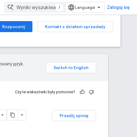
/
Zaloguj się
Rozpocznij
Kontakt z działem sprzedaży
rowany język.
Czy te wskazówki były pomocne?
Prześlij opinię