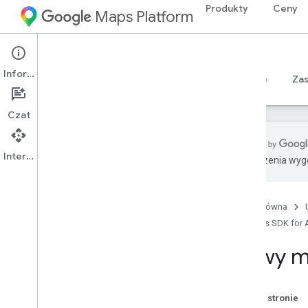
Produkty
Ceny
Maps Platform
Android
Maps SDK for Android
Informacje
Przewodniki
Materiały referencyjne
Sample
Za
Czat
Interfejs API
Tłumaczenia wyge
Maps SDK na Androida
Przegląd
Strona główna
Krótkie wprowadzenie
Maps SDK for 
Konfiguracja
Nowy m
Konfigurowanie pakietu Maps SDK na
Androida
Konfigurowanie projektu na Androida
Na tej stronie
Studio