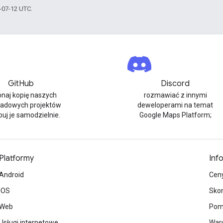
6-07-12 UTC.
GitHub
Discord
naj kopię naszych
rozmawiać z innymi
ładowych projektów
deweloperami na temat
buj je samodzielnie.
Google Maps Platform;
Platformy
Inf
Android
Cen
iOS
Skon
Web
Pom
Usługi internetowe
Waru