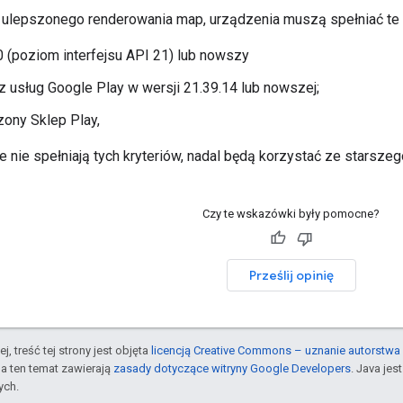
 ulepszonego renderowania map, urządzenia muszą spełniać te k
0 (poziom interfejsu API 21) lub nowszy
z usług Google Play w wersji 21.39.14 lub nowszej;
ony Sklep Play,
e nie spełniają tych kryteriów, nadal będą korzystać ze starszeg
Czy te wskazówki były pomocne?
Prześlij opinię
j, treść tej strony jest objęta
licencją Creative Commons – uznanie autorstwa 
a ten temat zawierają
zasady dotyczące witryny Google Developers
. Java je
ych.