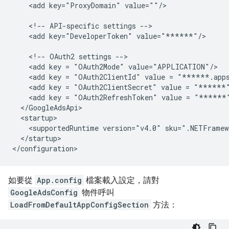
<add
key="ProxyDomain"
value=""/>

<!--
API-specific
settings
<add
key="DeveloperToken"
value="******"/>

<!--
OAuth2
settings
<add
key
=
"OAuth2Mode"
<add
key
=
"OAuth2ClientId"
value
=
"******.apps
<add
key
=
"OAuth2ClientSecret"
value
=
"******
<add
key
=
"OAuth2RefreshToken"
value
=
"******
<supportedRuntime
version="v4.0"
sku=".NETFramew
</startup>

如要從
App.config
檔案載入設定，請對
GoogleAdsConfig
物件呼叫
LoadFromDefaultAppConfigSection
方法：