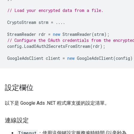
// Load your encrypted data from a file.
CryptoStream
strm
=
....
StreamReader
rdr
=
new
StreamReader
(
strm
);
// Configure the OAuth credentials from the encrypte
config
.
LoadOAuth2SecretsFromStream
(
rdr
);
GoogleAdsClient
client
=
new
GoogleAdsClient
(
config
)
設定欄位
以下是 Google Ads .NET 程式庫支援的設定清單。
連線設定
Timeout
：使用這個鍵設定服務逾時時間 (以毫秒為