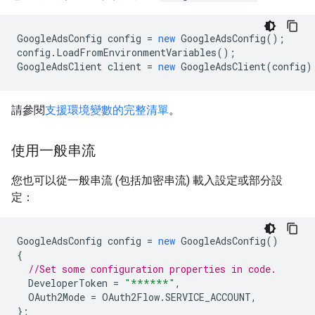
GoogleAdsConfig
config
=
new
GoogleAdsConfig
();
config
.
LoadFromEnvironmentVariables
();
GoogleAdsClient
client
=
new
GoogleAdsClient
(
config
)
請參閱
支援環境變數的完整清單
。
使用一般串流
您也可以從一般串流 (包括加密串流) 載入設定或部分設
定：
GoogleAdsConfig
config
=
new
GoogleAdsConfig
()
{
//Set some configuration properties in code.
DeveloperToken
=
"******"
,
OAuth2Mode
=
OAuth2Flow
.
SERVICE_ACCOUNT
,
};