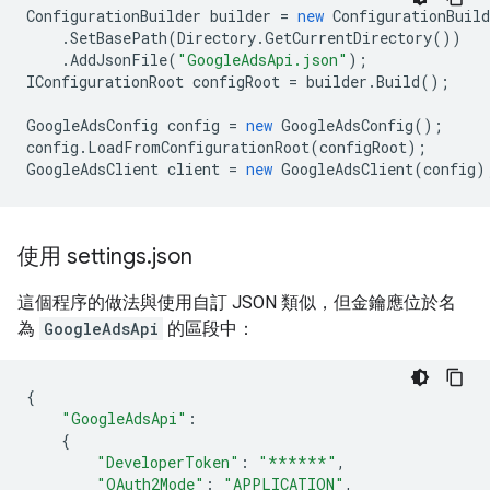
ConfigurationBuilder
builder
=
new
ConfigurationBuild
.
SetBasePath
(
Directory
.
GetCurrentDirectory
())
.
AddJsonFile
(
"GoogleAdsApi.json"
);
IConfigurationRoot
configRoot
=
builder
.
Build
();
GoogleAdsConfig
config
=
new
GoogleAdsConfig
();
config
.
LoadFromConfigurationRoot
(
configRoot
);
GoogleAdsClient
client
=
new
GoogleAdsClient
(
config
)
使用 settings
.
json
這個程序的做法與使用自訂 JSON 類似，但金鑰應位於名
為
GoogleAdsApi
的區段中：
{
"GoogleAdsApi"
:
{
"DeveloperToken"
:
"******"
,
"OAuth2Mode"
:
"APPLICATION"
,