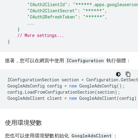
"OAuth2ClientId"
:
"******.apps.googleuserco
"OAuth2ClientSecret"
:
"******"
,
"OAuth2RefreshToken"
:
"******"
,
...
}
// More settings...
}
接著，您可以在網頁中使用
IConfiguration
執行個體：
IConfigurationSection
section
=
Configuration
.
GetSec
GoogleAdsConfig
config
=
new
GoogleAdsConfig
();
config
.
LoadFromConfigurationSection
(
section
);
GoogleAdsClient
client
=
new
GoogleAdsClient
(
config
)
使用環境變數
您也可以使用環境變數初始化
GoogleAdsClient
：