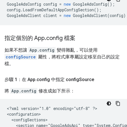
GoogleAdsConfig
config
=
new
GoogleAdsConfig
();
config
.
LoadFromDefaultAppConfigSection
();
GoogleAdsClient
client
=
new
GoogleAdsClient
(
config
)
指定個別的 App
.
config 檔案
如果不想讓
App.config
變得雜亂，可以使用
configSource
屬性，將程式庫專屬設定移至自己的設定
檔。
步驟 1：在 App
.
config 中指定 config
Source
將
App.config
修改成如下所示：
<?xml
version="1.0"
encoding="utf-8"
?>

<section
name="GoogleAdsApi"