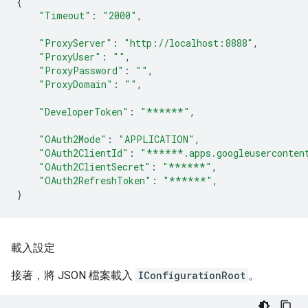
{
"Timeout"
:
"2000"
,
"ProxyServer"
:
"http://localhost:8888"
,
"ProxyUser"
:
""
,
"ProxyPassword"
:
""
,
"ProxyDomain"
:
""
,
"DeveloperToken"
:
"******"
,
"OAuth2Mode"
:
"APPLICATION"
,
"OAuth2ClientId"
:
"******.apps.googleuserconten
"OAuth2ClientSecret"
:
"******"
,
"OAuth2RefreshToken"
:
"******"
,
}
載入設定
接著，將 JSON 檔案載入
IConfigurationRoot
。