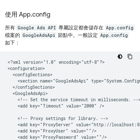
使用 App
.
config
所有
Google Ads API
專屬設定都會儲存在
App.config
檔案的
GoogleAdsApi
節點中。一般設定
App.config
如下：
<?xml
version="1.0"
encoding="utf-8"?>

<section
name="GoogleAdsApi"
<!--
Set
the
service
timeout
in
milliseconds.
<add
key="Timeout"
value="2000"
/>

<!--
Proxy
settings
for
library.
<add
key="ProxyServer"
<add
key="ProxyUser"
<add
key="ProxyPassword"