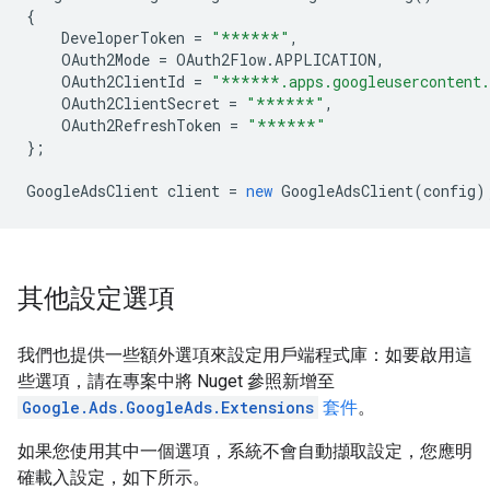
{
DeveloperToken
=
"******"
,
OAuth2Mode
=
OAuth2Flow
.
APPLICATION
,
OAuth2ClientId
=
"******.apps.googleusercontent
OAuth2ClientSecret
=
"******"
,
OAuth2RefreshToken
=
"******"
};
GoogleAdsClient
client
=
new
GoogleAdsClient
(
config
)
其他設定選項
我們也提供一些額外選項來設定用戶端程式庫：如要啟用這
些選項，請在專案中將 Nuget 參照新增至
Google.Ads.GoogleAds.Extensions
套件
。
如果您使用其中一個選項，系統不會自動擷取設定，您應明
確載入設定，如下所示。