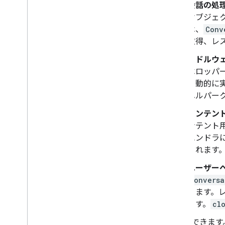
会話の処理
オブジェ
は、
Conv
取得、レ
ミドルウェ
ベロッパ
自動的に実
ヘルパー
インテント
ンテント用
ハンドラ
されます。 A
ユーザー
Conversa
きます。レス
ます。
cl
で確認できます