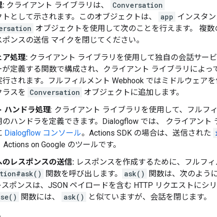
:
クライアント ライブラリは、
Conversation
クトとして示されます。このオブジェクトは、
app
インスタンス
ersation
オブジェクトを使用して次のことを行えます。 複数
スポンスの送信 マイクを閉じてください。
ア処理:
クライアント ライブラリを使用して独自の会話サービ
ーが定義する関数で構成され、クライアント ライブラリによっ
行されます。フルフィルメント Webhook ではミドルウェア
クラスを
Conversation
オブジェクトに追加します。
 ハンドラ処理
: クライアント ライブラリを使用して、フルフィル
のハンドラを定義できます。Dialogflow では、 クライア
に
Dialogflow コンソール
。Actions SDK の場合は、送信された
ctions on Google のツールです。
へのレスポンスの送信:
レスポンスを作成するために、フルフィルメン
tion#ask()
関数を呼び出します。
ask()
関数は、次のように
ポンスは、JSON ペイロードを含む HTTP リクエストにシリアル化さ
ose()
関数には、
ask()
と似ていますが、会話を閉じます。
。