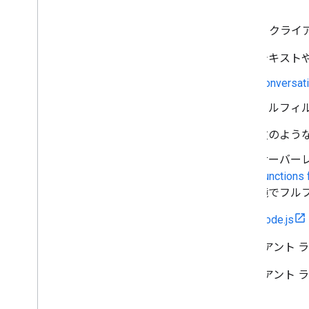
Auth
Grant
Type
Conversation
Fulfillment
Node.js ク
テキストや
Conversat
フルフィル
次のよう
サーバーレ
Functions 
境でフルフ
Node.js
クライアント 
クライアント 