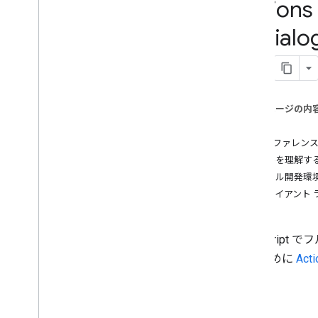
Actions
Sound library
Audio loudness
（Dia
Intents
Overview
Built-in intents
このページの内
Webhook format
概要
Overview
API リファレン
Dialogflow webhook format
仕組みを理解す
Conversation webhook format
ローカル開発環
Webhook playground
クライアント
Action package
JavaScrip
Query patterns
Account
Linking
するために
Act
Action
Action
Package
概要
Assertion
Type