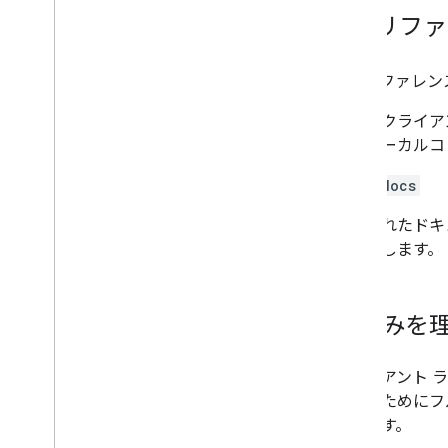
API リ
API リファレ
また、クライア
スのローカルコ
yarn docs
生成されたドキ
ロードします。
仕組みを
クライアント ラ
理するためにフ
めします。