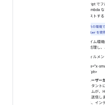
JavaScrip
AWS Lam
分でホストする
注:
それ以外の環境でフ
り、
app.handler
を使用
ランタイム環境
ストを処理し、ユー
フルフィルメン
<ph type="x-sma
</ph>
ユーザー
スタントに質
ームが、H
に送信しま
は、イン