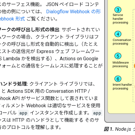
のサーフェス機能。 JSON ペイロード コンテ
の他の例については、
Dialogflow Webhook の形
bhook 形式
ご覧ください。
ワークの呼び出し形式の検出
: サポートされてい
ムワークの場合、クライアント ライブラリはフ
ークの呼び出し形式を自動的に検出し（たとえ
ストの送信元が Express ウェブ フレームワー
Lambda かを検出する）、Actions on Google
フォームとの通信をシームレスに処理することが
。
ハンドラ処理:
クライアント ライブラリでは、
w と Actions SDK 用の Conversation HTTP /
ebhook API がサービス関数として表されていま
ィルメント Webhook は適切なサービスを使用
ローバル
app
インスタンスを作成します。
app
スは HTTP のハンドラとして機能する そのサ
有のプロトコルを理解します。
図 1.
Node.