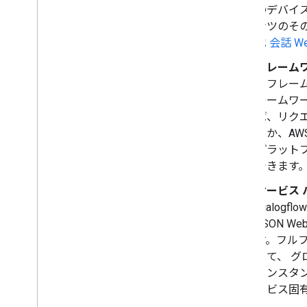
のデバイス
ンツのそ
式
会話 We
フレーム
るフレー
レームワ
ば、リクエ
クか、AWS 
プラット
できます
サービス 
Dialogflo
JSON W
す。フルフ
して、 グ
インスタン
ービス固