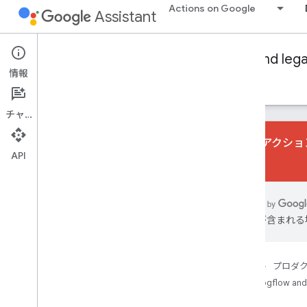
Actions on Google
Assistant
Conversational Actions
Dialogflow and leg
情報
ガイド
リファレンス
サンプル
Glossary
チャット
会話型アクション
API
さい。
Fulfillment libraries
Node
.
js
Overview
は誤りが含まれる
Reference
Release notes
Java
ホーム
プロダ
Dialogflow and
Audio