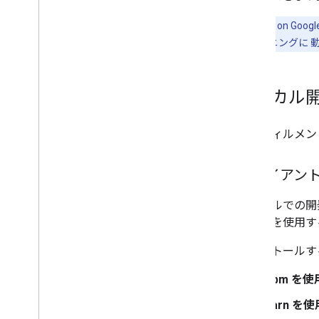
注:
Actions on
デルはトレーニングに 動
ローカル
フルフィルメン
クライアン
ローカルでの開
ステムを使用す
インストールす
npm を
yarn を