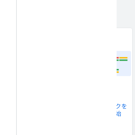
ニュースとリソース
Android ショートカット フレームワークを
使用した App Actions の一般提供を開始
詳細