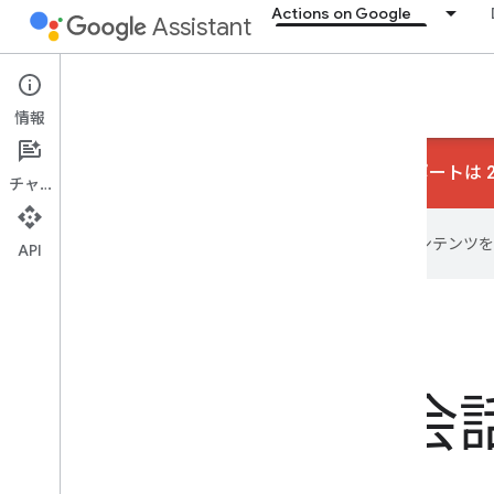
Actions on Google
Assistant
Conversational Actions
情報
会話型アクションのサポートは 20
チャット
Google は AI 技術を使用して、コン
API
自然で豊かな会