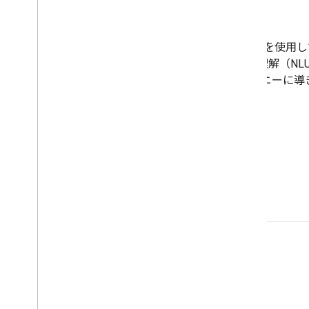
する
Google アシスタントの音声およびビジュアル API を使
リエンスを構築します。アシスタントの自然言語理解（NL
ツールを使用して、ユーザーをプロダクト ジャーニーに導
使ってみる