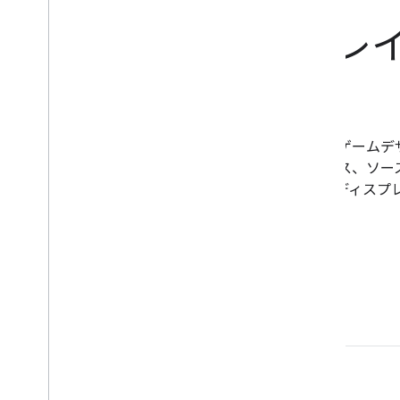
ビジュアル ゲームを作成する
スマートディスプレ
ムを作成する
ゲーム デベロッパー向けのリソースを活用して、ゲームデ
めましょう。デザインに関するベスト プラクティス、ソー
ッパーとのインタビュー、ツールなど、スマートディスプ
作成するために必要なすべてにアクセスできます。
使ってみる