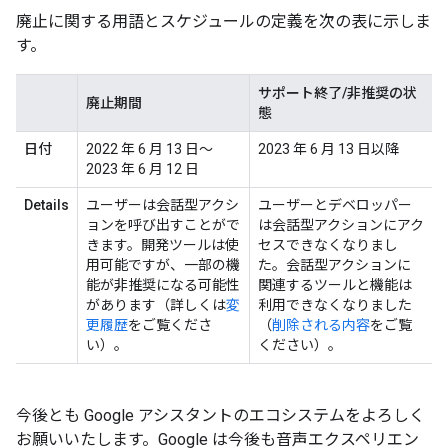
廃止に関する用語とスケジュールの定義を次の表に示しま
す。
サポート終了/非推奨の状
廃止期間
態
日付
2022 年 6 月 13 日～
2023 年 6 月 13 日以降
2023 年 6 月 12 日
Details
ユーザーは会話型アクシ
ユーザーとデベロッパー
ョンを呼び出すことがで
は会話型アクションにアク
きます。開発ツールは使
セスできなくなりまし
用可能ですが、一部の機
た。会話型アクションに
能が非推奨になる可能性
関連するツールと機能は
があります（詳しくは
変
利用できなくなりました
更履歴
をご覧くださ
（
削除される内容
をご覧
い）。
ください）。
今後とも Google アシスタントのエコシステムをよろしく
お願いいたします。Google は今後も音声エクスペリエン