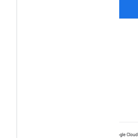
More Information
Google Assistant
Why build for the Assistant?
How Google Assistant works
Assistant directory
Support
Community
Android
Chrome
Firebase
Google Cloud