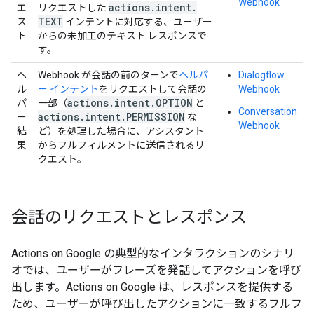
Webhook
actions
.
intent
.
エ
リクエストした
TEXT
ス
インテントに対応する、ユーザー
ト
からの未加工のテキスト レスポンスで
す。
ヘ
Webhook が会話の前のターンで
ヘルパ
Dialogflow
ル
ー インテント
をリクエストして会話の
Webhook
actions
.
intent
.
OPTION
パ
一部（
と
Conversation
actions
.
intent
.
PERMISSION
ー
な
Webhook
結
ど）を処理した場合に、アシスタント
果
からフルフィルメントに送信されるリ
クエスト。
会話のリクエストとレスポンス
Actions on Google の典型的なインタラクションのシナリ
オでは、ユーザーがフレーズを発話してアクションを呼び
出します。Actions on Google は、レスポンスを提供する
ため、ユーザーが呼び出したアクションに一致するフルフ