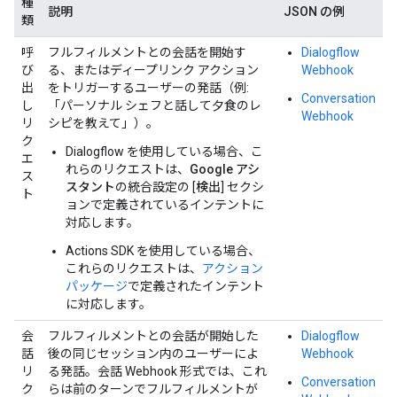
種
説明
JSON の例
類
呼
フルフィルメントとの会話を開始す
Dialogflow
び
る、またはディープリンク アクション
Webhook
出
をトリガーするユーザーの発話（例:
Conversation
し
「パーソナル シェフと話して夕食のレ
Webhook
リ
シピを教えて」
）。
ク
Dialogflow を使用している場合、こ
エ
れらのリクエストは、
Google アシ
ス
スタント
の統合設定の [
検出
] セクシ
ト
ョンで定義されているインテントに
対応します。
Actions SDK を使用している場合、
これらのリクエストは、
アクション
パッケージ
で定義されたインテント
に対応します。
会
フルフィルメントとの会話が開始した
Dialogflow
話
後の同じセッション内のユーザーによ
Webhook
リ
る発話。会話 Webhook 形式では、これ
Conversation
ク
らは前のターンでフルフィルメントが