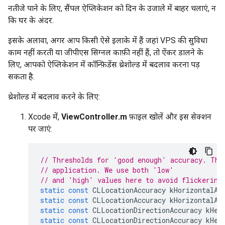
नतीजे पाने के लिए, सैंपल ऐप्लिकेशन को दिन के उजाले में बाहर चलाएं, न
कि घर के अंदर.
इसके अलावा, अगर आप किसी ऐसे इलाके में हैं जहां VPS की सुविधा
काम नहीं करती या जीपीएस सिग्नल काफ़ी नहीं हैं, तो ऐंकर डालने के
लिए, आपको ऐप्लिकेशन में कॉन्फ़िडेंस थ्रेशोल्ड में बदलाव करना पड़
सकता है.
थ्रेशोल्ड में बदलाव करने के लिए:
Xcode में,
ViewController.m
फ़ाइल खोलें और इस सेक्शन
पर जाएं:
// Thresholds for 'good enough' accuracy. The
// application. We use both 'low'
// and 'high' values here to avoid flickering
static
const
CLLocationAccuracy
kHorizontalAc
static
const
CLLocationAccuracy
kHorizontalAc
static
const
CLLocationDirectionAccuracy
kHea
static
const
CLLocationDirectionAccuracy
kHea