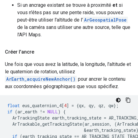
Si un ancrage existant se trouve à proximité
et
si
vous n'êtes pas sur une pente raide, vous pouvez
peut-être utiliser l'altitude de l'
ArGeospatialPose
de la caméra sans utiliser une autre source, telle que
l'API Maps.
Créer l'ancre
Une fois que vous avez la latitude, la longitude, l'altitude et
le quaternion de rotation, utilisez
ArEarth_acquireNewAnchor()
pour ancrer le contenu
aux coordonnées géographiques que vous spécifiez.
float
eus_quaternion_4
[
4
]
=
{
qx
,
qy
,
qz
,
qw
};
if
(
ar_earth
!=
NULL
)
{
ArTrackingState
earth_tracking_state
=
AR_TRACKING
ArTrackable_getTrackingState
(
ar_session
,
(
ArTracka
&
earth_tracking_state
if
(
earth_tracking_state
==
AR_TRACKING_STATE_TRAC