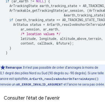
if
(
ar_earth
!=
NULL
)
{
ArTrackingState
earth_tracking_state
=
AR_TRACKING
ArTrackable_getTrackingState
(
ar_session
,
(
ArTracka
&
earth_tracking_state
if
(
earth_tracking_state
==
AR_TRACKING_STATE_TRAC
ArStatus
status
=
ArEarth_resolveAnchorOnTerrain
ar_session
,
ar_earth
,
/* location values */
latitude
,
longitude
,
altitude_above_terrain
,
context
,
callback
,
&
future
);
}
}
Remarque
:Il n'est pas possible de créer d'ancrages à moins de
0,1 degré des pôles Nord ou Sud (90 degrés ou -90 degrés). Si une telle
ancre est spécifiée,
ArEarth_resolveAnchorOnTerrainAsync()
renvoie un
AR_ERROR_INVALID_ARGUMENT
et l'ancre ne sera pas créée.
Consulter l'état de l'avenir