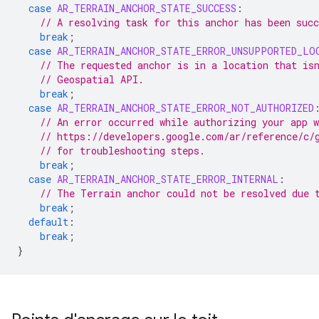
case
AR_TERRAIN_ANCHOR_STATE_SUCCESS
:
// A resolving task for this anchor has been succ
break
;
case
AR_TERRAIN_ANCHOR_STATE_ERROR_UNSUPPORTED_LO
// The requested anchor is in a location that is
// Geospatial API.
break
;
case
AR_TERRAIN_ANCHOR_STATE_ERROR_NOT_AUTHORIZED
// An error occurred while authorizing your app 
// https://developers.google.com/ar/reference/c/
// for troubleshooting steps.
break
;
case
AR_TERRAIN_ANCHOR_STATE_ERROR_INTERNAL
:
// The Terrain anchor could not be resolved due 
break
;
default
:
break
;
}