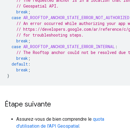
// The requested anchor is in a location that is
// Geospatial API.
break
;
case
AR_ROOFTOP_ANCHOR_STATE_ERROR_NOT_AUTHORIZED
// An error occurred while authorizing your app 
// https://developers.google.com/ar/reference/c
// for troubleshooting steps.
break
;
case
AR_ROOFTOP_ANCHOR_STATE_ERROR_INTERNAL
:
// The Rooftop anchor could not be resolved due 
break
;
default
:
break
;
}
Étape suivante
Assurez-vous de bien comprendre le
quota
d'utilisation de l'API Geospatial
.