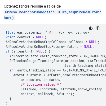
Obtenez l'ancre résolue à l'aide de
ArResolveAnchorOnRooftopFuture_acquireResultAnc
hor()
.
float
eus_quaternion_4
[
4
]
=
{
qx
,
qy
,
qz
,
qw
};
void
*
context
=
NULL
;
ArResolveAnchorOnRooftopCallback
callback
=
NULL
;
ArResolveAnchorOnRooftopFuture
*
future
=
NULL
;
if
(
ar_earth
!=
NULL
)
{
ArTrackingState
earth_tracking_state
=
AR_TRACKING
ArTrackable_getTrackingState
(
ar_session
,
(
ArTracka
&
earth_tracking_state
if
(
earth_tracking_state
==
AR_TRACKING_STATE_TRAC
ArStatus
status
=
ArEarth_resolveAnchorOnRooftop
ar_session
,
ar_earth
,
/* location values */
latitude
,
longitude
,
altitude_above_rooftop
,
context
,
callback
,
&
future
);
}
}