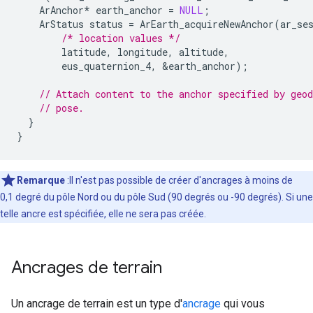
ArAnchor
*
earth_anchor
=
NULL
;
ArStatus
status
=
ArEarth_acquireNewAnchor
(
ar_se
/* location values */
latitude
,
longitude
,
altitude
,
eus_quaternion_4
,
&
earth_anchor
);
// Attach content to the anchor specified by geod
// pose.
}
}
Remarque
:Il n'est pas possible de créer d'ancrages à moins de
0,1 degré du pôle Nord ou du pôle Sud (90 degrés ou -90 degrés). Si une
telle ancre est spécifiée, elle ne sera pas créée.
Ancrages de terrain
Un ancrage de terrain est un type d'
ancrage
qui vous