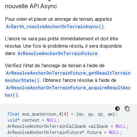
nouvelle API Async
Pour créer et placer un ancrage de terrain, appelez
ArEarth_resolveAnchorOnTerrainAsync()
.
L'ancre ne sera pas prête immédiatement et doit être
résolue. Une fois le problème résolu, il sera disponible
dans
ArResolveAnchorOnTerrainFuture
.
Vérifiez l'état de l'ancrage de terrain à l'aide de
ArResolveAnchorOnTerrainFuture_getResultTerrain
AnchorState()
. Obtenez l'ancre résolue à l'aide de
ArResolveAnchorOnTerrainFuture_acquireResultAnc
hor()
.
float
eus_quaternion_4
[
4
]
=
{
qx
,
qy
,
qz
,
qw
};
void
*
context
=
NULL
;
ArResolveAnchorOnTerrainCallback
callback
=
NULL
;
ArResolveAnchorOnTerrainFuture
*
future
=
NULL
;