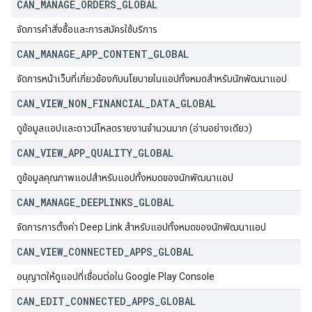
CAN
_
MANAGE
_
ORDERS
_
GLOBAL
จัดการคำสั่งซื้อและการสมัครใช้บริการ
CAN
_
MANAGE
_
APP
_
CONTENT
_
GLOBAL
จัดการหน้าเว็บที่เกี่ยวข้องกับนโยบายในแอปทั้งหมดสำหรับนักพัฒนาแอป
CAN
_
VIEW
_
NON
_
FINANCIAL
_
DATA
_
GLOBAL
ดูข้อมูลแอปและดาวน์โหลดรายงานจำนวนมาก (อ่านอย่างเดียว)
CAN
_
VIEW
_
APP
_
QUALITY
_
GLOBAL
ดูข้อมูลคุณภาพแอปสำหรับแอปทั้งหมดของนักพัฒนาแอป
CAN
_
MANAGE
_
DEEPLINKS
_
GLOBAL
จัดการการตั้งค่า Deep Link สำหรับแอปทั้งหมดของนักพัฒนาแอป
CAN
_
VIEW
_
CONNECTED
_
APPS
_
GLOBAL
อนุญาตให้ดูแอปที่เชื่อมต่อใน Google Play Console
CAN
_
EDIT
_
CONNECTED
_
APPS
_
GLOBAL