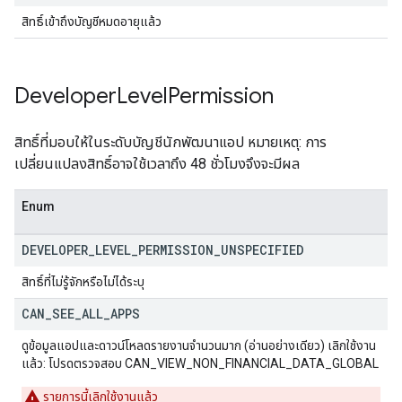
สิทธิ์เข้าถึงบัญชีหมดอายุแล้ว
Developer
Level
Permission
สิทธิ์ที่มอบให้ในระดับบัญชีนักพัฒนาแอป หมายเหตุ: การ
เปลี่ยนแปลงสิทธิ์อาจใช้เวลาถึง 48 ชั่วโมงจึงจะมีผล
Enum
DEVELOPER
_
LEVEL
_
PERMISSION
_
UNSPECIFIED
สิทธิ์ที่ไม่รู้จักหรือไม่ได้ระบุ
CAN
_
SEE
_
ALL
_
APPS
ดูข้อมูลแอปและดาวน์โหลดรายงานจำนวนมาก (อ่านอย่างเดียว) เลิกใช้งาน
แล้ว: โปรดตรวจสอบ CAN_VIEW_NON_FINANCIAL_DATA_GLOBAL
รายการนี้เลิกใช้งานแล้ว