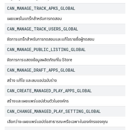
CAN
_
MANAGE
_
TRACK
_
APKS
_
GLOBAL
เผยแพร่ในแทร็กสำหรับการทดสอบ
CAN
_
MANAGE
_
TRACK
_
USERS
_
GLOBAL
จัดการแทร็กสำหรับการทดสอบและแก้ไขรายชื่อผู้ทดสอบ
CAN
_
MANAGE
_
PUBLIC
_
LISTING
_
GLOBAL
จัดการการแสดงข้อมูลผลิตภัณฑ์ใน Store
CAN
_
MANAGE
_
DRAFT
_
APPS
_
GLOBAL
สร้าง แก้ไข และลบแอปฉบับร่าง
CAN
_
CREATE
_
MANAGED
_
PLAY
_
APPS
_
GLOBAL
สร้างและเผยแพร่แอปส่วนตัวในองค์กร
CAN
_
CHANGE
_
MANAGED
_
PLAY
_
SETTING
_
GLOBAL
เลือกว่าจะเผยแพร่แอปต่อสาธารณะหรือเฉพาะในองค์กรของคุณ