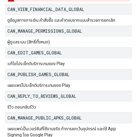
CAN
_
VIEW
_
FINANCIAL
_
DATA
_
GLOBAL
ดูข้อมูลทางการเงิน คำสั่งซื้อ และคำตอบจากแบบสำรวจการยกเลิก
CAN
_
MANAGE
_
PERMISSIONS
_
GLOBAL
ผู้ดูแลระบบ (สิทธิ์ทั้งหมด)
CAN
_
EDIT
_
GAMES
_
GLOBAL
แก้ไขโปรเจ็กต์บริการเกมของ Play
CAN
_
PUBLISH
_
GAMES
_
GLOBAL
เผยแพร่โปรเจ็กต์บริการเกมของ Play
CAN
_
REPLY
_
TO
_
REVIEWS
_
GLOBAL
รีวิว.ตอบกลับรีวิว
CAN
_
MANAGE
_
PUBLIC
_
APKS
_
GLOBAL
เผยแพร่เป็นเวอร์ชันที่ใช้งานจริง ทำการยกเว้นอุปกรณ์ และใช้ App
Signing โดย Google Play