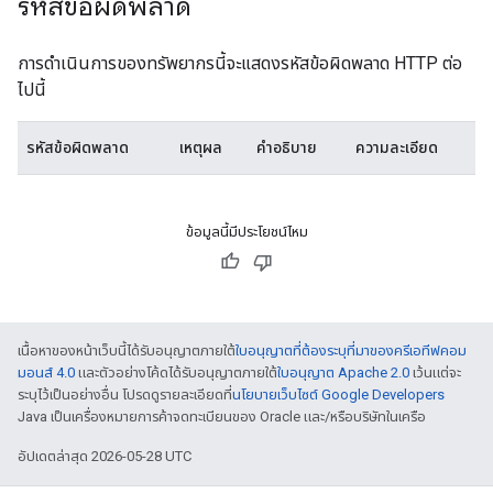
รหัสข้อผิดพลาด
การดำเนินการของทรัพยากรนี้จะแสดงรหัสข้อผิดพลาด HTTP ต่อ
ไปนี้
รหัสข้อผิดพลาด
เหตุผล
คำอธิบาย
ความละเอียด
ข้อมูลนี้มีประโยชน์ไหม
เนื้อหาของหน้าเว็บนี้ได้รับอนุญาตภายใต้
ใบอนุญาตที่ต้องระบุที่มาของครีเอทีฟคอม
มอนส์ 4.0
และตัวอย่างโค้ดได้รับอนุญาตภายใต้
ใบอนุญาต Apache 2.0
เว้นแต่จะ
ระบุไว้เป็นอย่างอื่น โปรดดูรายละเอียดที่
นโยบายเว็บไซต์ Google Developers
Java เป็นเครื่องหมายการค้าจดทะเบียนของ Oracle และ/หรือบริษัทในเครือ
อัปเดตล่าสุด 2026-05-28 UTC