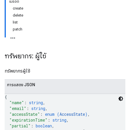
เมธอด
create
delete
list
patch
ทรัพยากร: ผู้ใช้
ทรัพยากรผู้ใช้
ions
การแสดง JSON
ions.offers
{
"name"
: 
string
,
"email"
: 
string
,
s
"accessState"
: 
enum (
AccessState
)
,
"expirationTime"
: 
string
,
"partial"
: 
boolean
,