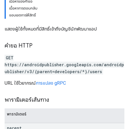
เนื้อหาของคำขอ
เนื้อหาการตอบกลับ
ขอบเขตการให้สิทธิ์
แสดงผู้ใช้ทั้งหมดที่มีสิทธิ์เข้าถึงบัญชีนักพัฒนาแอป
คำขอ HTTP
GET
https://androidpublisher.googleapis.com/androidp
ublisher/v3/{parent=developers/*}/users
ions
URL ใช้ไวยากรณ์
การแปลง gRPC
ions.offers
พารามิเตอร์เส้นทาง
s
พารามิเตอร์
parent