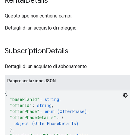
Rental
Details
Questo tipo non contiene campi.
Dettagli di un acquisto di noleggio.
Subscription
Details
Dettagli di un acquisto di abbonamento.
Rappresentazione JSON
{
"basePlanId"
: 
string
,
"offerId"
: 
string
,
"offerPhase"
: 
enum (
OfferPhase
)
,
"offerPhaseDetails"
: 
{
object (
OfferPhaseDetails
)
}
,