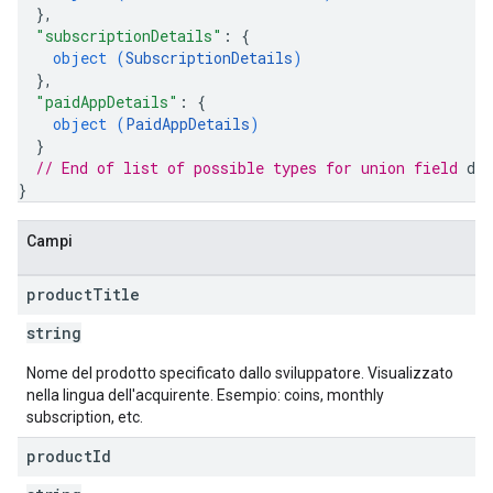
}
,
"subscriptionDetails"
: 
{
object (
SubscriptionDetails
)
}
,
"paidAppDetails"
: 
{
object (
PaidAppDetails
)
}
// End of list of possible types for union field 
det
}
Campi
product
Title
string
Nome del prodotto specificato dallo sviluppatore. Visualizzato
nella lingua dell'acquirente. Esempio: coins, monthly
subscription, etc.
product
Id