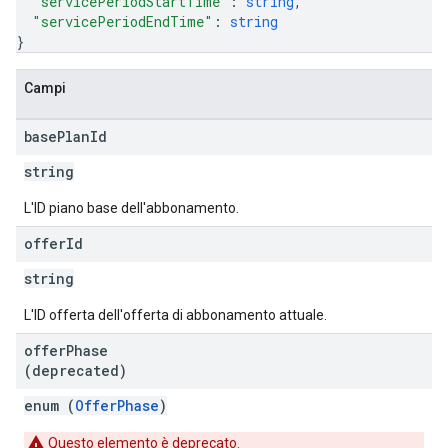
"servicePeriodStartTime"
: 
string
,
"servicePeriodEndTime"
: 
string
}
Campi
base
Plan
Id
string
L'ID piano base dell'abbonamento.
offer
Id
string
L'ID offerta dell'offerta di abbonamento attuale.
offer
Phase
(deprecated)
enum (
OfferPhase
)
Questo elemento è deprecato.