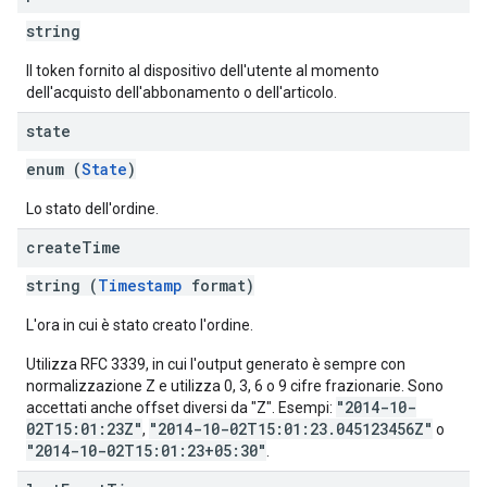
string
Il token fornito al dispositivo dell'utente al momento
dell'acquisto dell'abbonamento o dell'articolo.
state
enum (
State
)
Lo stato dell'ordine.
create
Time
string (
Timestamp
format)
L'ora in cui è stato creato l'ordine.
Utilizza RFC 3339, in cui l'output generato è sempre con
normalizzazione Z e utilizza 0, 3, 6 o 9 cifre frazionarie. Sono
"2014-10-
accettati anche offset diversi da "Z". Esempi:
02T15:01:23Z"
"2014-10-02T15:01:23.045123456Z"
,
o
"2014-10-02T15:01:23+05:30"
.