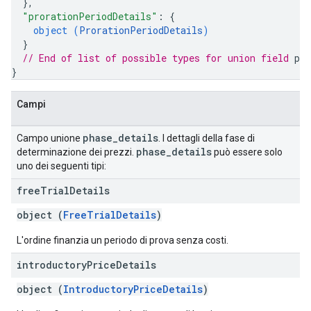
}
,
"prorationPeriodDetails"
: 
{
object (
ProrationPeriodDetails
)
}
// End of list of possible types for union field 
pha
}
Campi
phase
_
details
Campo unione
. I dettagli della fase di
phase
_
details
determinazione dei prezzi.
può essere solo
uno dei seguenti tipi:
free
Trial
Details
object (
FreeTrialDetails
)
L'ordine finanzia un periodo di prova senza costi.
introductory
Price
Details
object (
IntroductoryPriceDetails
)