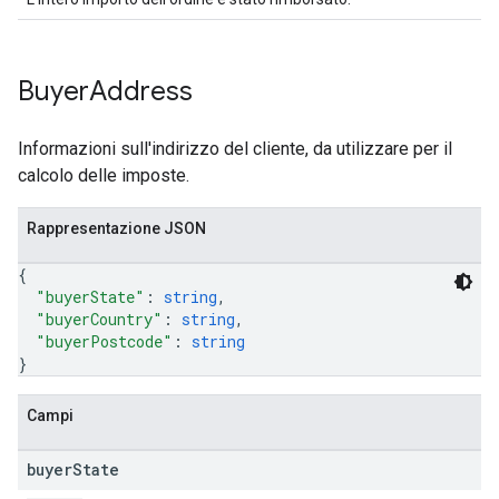
Buyer
Address
Informazioni sull'indirizzo del cliente, da utilizzare per il
calcolo delle imposte.
Rappresentazione JSON
{
"buyerState"
: 
string
,
"buyerCountry"
: 
string
,
"buyerPostcode"
: 
string
}
Campi
buyer
State