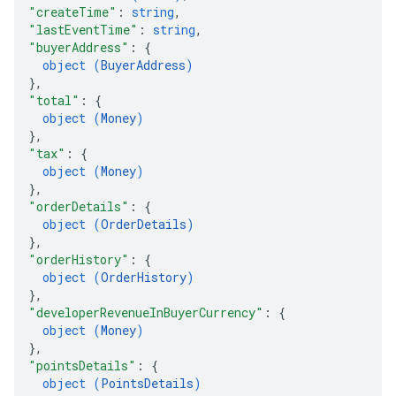
"createTime"
: 
string
,
"lastEventTime"
: 
string
,
"buyerAddress"
: 
{
object (
BuyerAddress
)
}
,
"total"
: 
{
object (
Money
)
}
,
"tax"
: 
{
object (
Money
)
}
,
"orderDetails"
: 
{
object (
OrderDetails
)
}
,
"orderHistory"
: 
{
object (
OrderHistory
)
}
,
"developerRevenueInBuyerCurrency"
: 
{
object (
Money
)
}
,
"pointsDetails"
: 
{
object (
PointsDetails
)