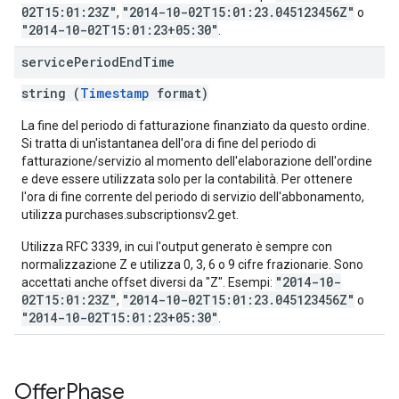
02T15:01:23Z"
"2014-10-02T15:01:23.045123456Z"
,
o
"2014-10-02T15:01:23+05:30"
.
service
Period
End
Time
string (
Timestamp
format)
La fine del periodo di fatturazione finanziato da questo ordine.
Si tratta di un'istantanea dell'ora di fine del periodo di
fatturazione/servizio al momento dell'elaborazione dell'ordine
e deve essere utilizzata solo per la contabilità. Per ottenere
l'ora di fine corrente del periodo di servizio dell'abbonamento,
utilizza purchases.subscriptionsv2.get.
Utilizza RFC 3339, in cui l'output generato è sempre con
normalizzazione Z e utilizza 0, 3, 6 o 9 cifre frazionarie. Sono
"2014-10-
accettati anche offset diversi da "Z". Esempi:
02T15:01:23Z"
"2014-10-02T15:01:23.045123456Z"
,
o
"2014-10-02T15:01:23+05:30"
.
Offer
Phase