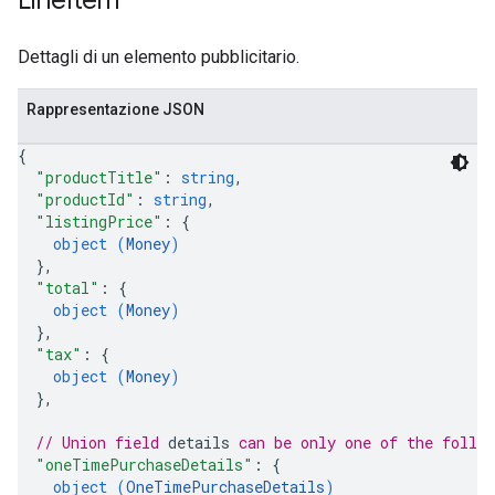
Line
Item
Dettagli di un elemento pubblicitario.
Rappresentazione JSON
{
"productTitle"
: 
string
,
"productId"
: 
string
,
"listingPrice"
: 
{
object (
Money
)
}
,
"total"
: 
{
object (
Money
)
}
,
"tax"
: 
{
object (
Money
)
}
,
// Union field 
details
 can be only one of the follo
"oneTimePurchaseDetails"
: 
{
object (
OneTimePurchaseDetails
)