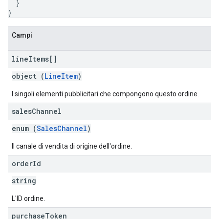
}
}
Campi
line
Items[]
object (
LineItem
)
I singoli elementi pubblicitari che compongono questo ordine.
sales
Channel
enum (
SalesChannel
)
Il canale di vendita di origine dell'ordine.
order
Id
string
L'ID ordine.
purchase
Token