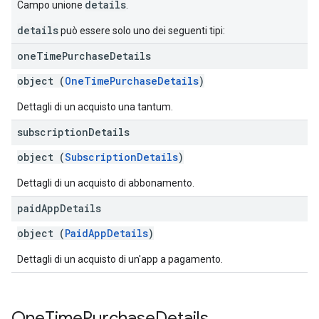
details
Campo unione
.
details
può essere solo uno dei seguenti tipi:
one
Time
Purchase
Details
object (
OneTimePurchaseDetails
)
Dettagli di un acquisto una tantum.
subscription
Details
object (
SubscriptionDetails
)
Dettagli di un acquisto di abbonamento.
paid
App
Details
object (
PaidAppDetails
)
Dettagli di un acquisto di un'app a pagamento.
One
Time
Purchase
Details