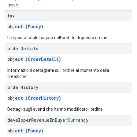
tasse.
tax
object (
Money
)
L'imposta totale pagata nell'ambito di questo ordine.
order
Details
object (
OrderDetails
)
Informazioni dettagliate sull'ordine al momento della
creazione.
order
History
object (
OrderHistory
)
Dettagli sugli eventi che hanno modificato l'ordine.
developer
Revenue
In
Buyer
Currency
object (
Money
)