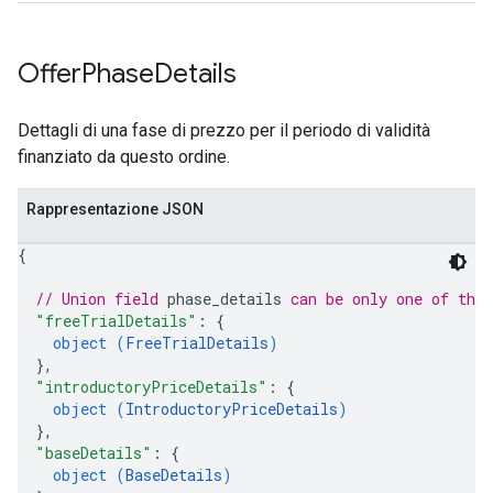
Offer
Phase
Details
Dettagli di una fase di prezzo per il periodo di validità
finanziato da questo ordine.
Rappresentazione JSON
{
// Union field 
phase_details
 can be only one of the
"freeTrialDetails"
: 
{
object (
FreeTrialDetails
)
}
,
"introductoryPriceDetails"
: 
{
object (
IntroductoryPriceDetails
)
}
,
"baseDetails"
: 
{
object (
BaseDetails
)