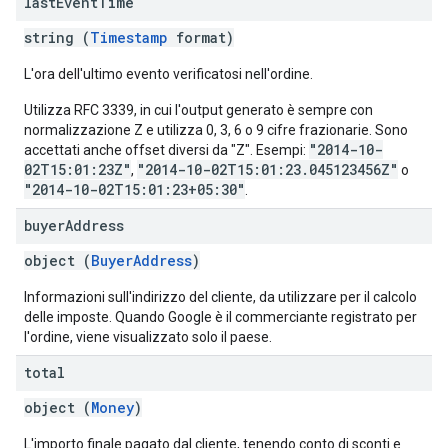
last
Event
Time
string (
Timestamp
format)
L'ora dell'ultimo evento verificatosi nell'ordine.
Utilizza RFC 3339, in cui l'output generato è sempre con
normalizzazione Z e utilizza 0, 3, 6 o 9 cifre frazionarie. Sono
"2014-10-
accettati anche offset diversi da "Z". Esempi:
02T15:01:23Z"
"2014-10-02T15:01:23.045123456Z"
,
o
"2014-10-02T15:01:23+05:30"
.
buyer
Address
object (
BuyerAddress
)
Informazioni sull'indirizzo del cliente, da utilizzare per il calcolo
delle imposte. Quando Google è il commerciante registrato per
l'ordine, viene visualizzato solo il paese.
total
object (
Money
)
L'importo finale pagato dal cliente, tenendo conto di sconti e