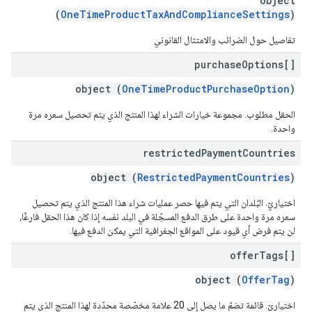
object
(
OneTimeProductTaxAndComplianceSettings
)
تفاصيل حول الضرائب والامتثال القانوني
purchase
Options[]
object (
OneTimeProductPurchaseOption
)
الحقل مطلوب. مجموعة خيارات الشراء لهذا المنتج الذي يتم تحصيل سعره مرة
واحدة.
restricted
Payment
Countries
object (
RestrictedPaymentCountries
)
اختياريّ. البُلدان التي يتم فيها حصر عمليات شراء هذا المنتج الذي يتم تحصيل
سعره مرة واحدة على طرق الدفع المسجّلة في البلد نفسه إذا كان هذا الحقل فارغًا،
لن يتم فرض أي قيود على المواقع الجغرافية التي يمكن الدفع فيها.
offer
Tags[]
object (
OfferTag
)
اختياريّ. قائمة تضمّ ما يصل إلى 20 علامة مخصّصة محدّدة لهذا المنتج الذي يتم