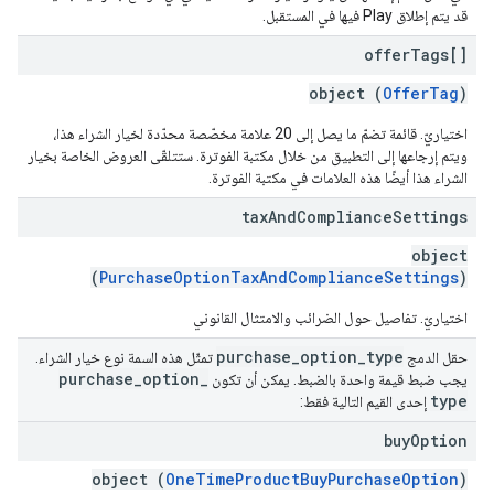
قد يتم إطلاق Play فيها في المستقبل.
offer
Tags[]
object (
OfferTag
)
اختياريّ. قائمة تضمّ ما يصل إلى 20 علامة مخصّصة محدّدة لخيار الشراء هذا،
ويتم إرجاعها إلى التطبيق من خلال مكتبة الفوترة. ستتلقّى العروض الخاصة بخيار
الشراء هذا أيضًا هذه العلامات في مكتبة الفوترة.
tax
And
Compliance
Settings
object
(
PurchaseOptionTaxAndComplianceSettings
)
اختياريّ. تفاصيل حول الضرائب والامتثال القانوني
purchase
_
option
_
type
حقل الدمج
تمثّل هذه السمة نوع خيار الشراء.
purchase
_
option
_
يجب ضبط قيمة واحدة بالضبط. يمكن أن تكون
type
إحدى القيم التالية فقط:
buy
Option
object (
OneTimeProductBuyPurchaseOption
)