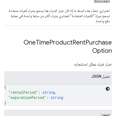
boolean
اختياريّ. تحدّد هذه السمة ما إذا كان خيار الشراء هذا يسمح بشراء كميات متعدّدة.
تسمح ميزة "الكميات المتعدّدة" للمشتري بشراء أكثر من سلعة واحدة في عملية
دفع واحدة.
One
Time
Product
Rent
Purchase
Option
خيار شراء يمكن استئجاره
تمثيل JSON
{
"rentalPeriod"
: 
string
,
"expirationPeriod"
: 
string
}
الحقول