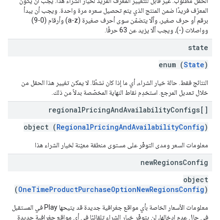
الحقل مطلوب. غير قابل للتغيير المعرّف الفريد لخيار الشراء هذا. يجب أن يكون
المعرّف فريدًا ضمن المنتج الذي يتم تحصيل سعره مرة واحدة. ويجب أن يبدأ
برقم أو حرف صغير، وألّا يتضمّن سوى أحرف صغيرة (a-z) وأرقام (0-9)
وواصلات (-)، ويجب ألّا يزيد عن 63 حرفًا.
state
enum (
State
)
النتائج فقط. حالة خيار الشراء، أي ما إذا كان نشطًا. لا يمكن تغيير هذا الحقل من
خلال تعديل المرجع. استخدِم نقاط النهاية المخصّصة بدلاً من ذلك.
regional
Pricing
And
Availability
Configs[]
object (
RegionalPricingAndAvailabilityConfig
)
معلومات السعر ومدى التوفّر على مستوى منطقة معيّنة لخيار الشراء هذا
new
Regions
Config
object
(
OneTimeProductPurchaseOptionNewRegionsConfig
)
معلومات الأسعار الخاصة بأي مواقع جغرافية جديدة قد يتيحها Play في المستقبل
في حال عدم إدخالها، لن يتوفّر خيار الشراء تلقائيًا في أي مواقع جغرافية جديدة