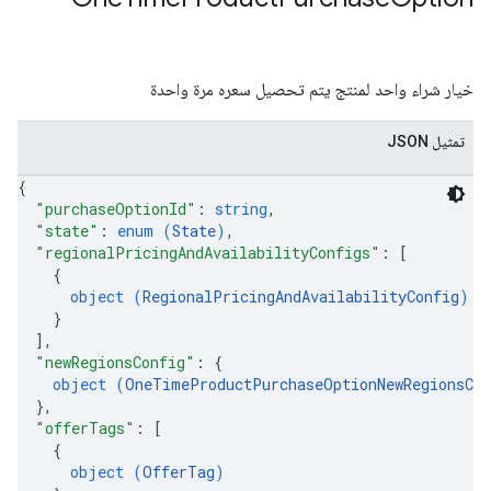
خيار شراء واحد لمنتج يتم تحصيل سعره مرة واحدة
تمثيل JSON
{
"purchaseOptionId"
: 
string
,
"state"
: 
enum (
State
)
,
"regionalPricingAndAvailabilityConfigs"
: 
[
{
object (
RegionalPricingAndAvailabilityConfig
)
}
]
,
"newRegionsConfig"
: 
{
object (
OneTimeProductPurchaseOptionNewRegionsCon
}
,
"offerTags"
: 
[
{
object (
OfferTag
)