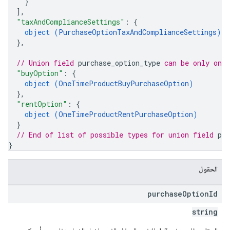
}
]
,
"taxAndComplianceSettings"
: 
{
object (
PurchaseOptionTaxAndComplianceSettings
)
}
,
// Union field 
purchase_option_type
 can be only one
"buyOption"
: 
{
object (
OneTimeProductBuyPurchaseOption
)
}
,
"rentOption"
: 
{
object (
OneTimeProductRentPurchaseOption
)
}
// End of list of possible types for union field 
pur
}
الحقول
purchase
Option
Id
string