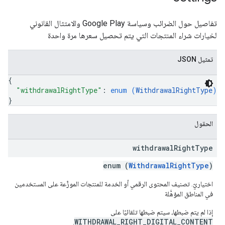
تفاصيل حول الضرائب وسياسة Google Play والامتثال القانوني
لخيارات شراء المنتجات التي يتم تحصيل سعرها مرة واحدة
تمثيل JSON
{
"withdrawalRightType"
: 
enum (
WithdrawalRightType
)
}
الحقول
withdrawal
Right
Type
enum (
WithdrawalRightType
)
اختياريّ. تصنيف المحتوى الرقمي أو الخدمة للمنتجات الموزَّعة على المستخدمين
في المناطق المؤهَّلة
إذا لم يتم ضبطها، سيتم ضبطها تلقائيًا على
WITHDRAWAL_RIGHT_DIGITAL_CONTENT
.