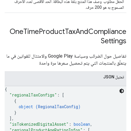
الحقل مطلوب. وصف هذا المنتج بلغة هذه البطاقة. الحد الأقصى لعدد الأحرف
المسموح به هو 200 حرف.
One
Time
Product
Tax
And
Compliance
Settings
تفاصيل حول الضرائب وسياسة Google Play والامتثال للقوانين في ما
يتعلّق بالمنتجات التي يتم تحصيل سعرها مرة واحدة
تمثيل JSON
{
"regionalTaxConfigs"
: 
[
{
object (
RegionalTaxConfig
)
}
]
,
"isTokenizedDigitalAsset"
: 
boolean
,
"regionalProductAgeRatingInfos"
: 
[