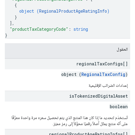
{
object (
RegionalProductAgeRatingInfo
)
}
]
,
"productTaxCategoryCode"
: 
string
}
الحقول
regional
Tax
Configs[]
object (
RegionalTaxConfig
)
إعدادات الضرائب الإقليمية
is
Tokenized
Digital
Asset
boolean
تُستخدَم لتحديد ما إذا كان هذا المنتج الذي يتم تحصيل سعره مرة واحدة معرَّفًا
على أنّه منتج يمثّل أصلاً رقميًا محوَّلاً إلى رمز مميّز.
regional
Product
Age
Rating
Infos[]