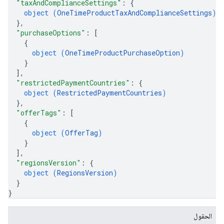
"taxAndComplianceSettings"
: 
{
object (
OneTimeProductTaxAndComplianceSettings
)
}
,
"purchaseOptions"
: 
[
{
object (
OneTimeProductPurchaseOption
)
}
]
,
"restrictedPaymentCountries"
: 
{
object (
RestrictedPaymentCountries
)
}
,
"offerTags"
: 
[
{
object (
OfferTag
)
}
]
,
"regionsVersion"
: 
{
object (
RegionsVersion
)
}
}
الحقول