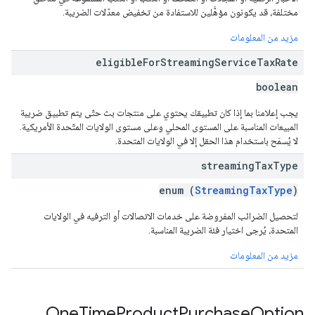
مختلفة، قد يكونون مؤهَّلين للاستفادة من تخفيض معدّلات الضريبة.
مزيد من المعلومات
eligible
For
Streaming
Service
Tax
Rate
boolean
يجب إعلامنا بما إذا كان تطبيقك يحتوي على منتجات بث حتّى يتم تطبيق ضريبة
المبيعات المناسبة على المستوى المحلي وعلى مستوى الولايات المتّحدة الأمريكية.
لا يُسمَح باستخدام هذا الحقل إلا في الولايات المتحدة.
streaming
Tax
Type
enum (
StreamingTaxType
)
لتحصيل الضرائب المفروضة على خدمات الاتصالات أو الترفيه في الولايات
المتحدة، يُرجى اختيار فئة الضريبة المناسبة.
مزيد من المعلومات
One
Time
Product
Purchase
Option