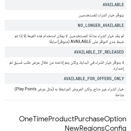
AVAILABLE
يتوفّر خيار الشراء للمستخدمين.
NO
_
LONGER
_
AVAILABLE
لم يعُد خيار الشراء متاحًا للمستخدمين. لا يمكن استخدام هذه القيمة إلا إذا تم
ضبط مدى التوفّر على AVAILABLE (متوفّر) سابقًا.
AVAILABLE
_
IF
_
RELEASED
لا يتوفّر خيار الشراء في البداية، ولكن يتم إتاحته من خلال عرض طلب مُسبَق تم
إصداره.
AVAILABLE
_
FOR
_
OFFERS
_
ONLY
خيار الشراء غير متاح، ولكن العروض المرتبطة به (مثل عرض Play Points)
متاحة.
One
Time
Product
Purchase
Option
New
Regions
Config