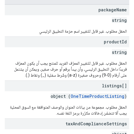
package
Name
string
الحقل مطلوب. غير قابل للتغيير اسم حزمة التطبيق الرئيسي
product
Id
string
الحقل مطلوب. غير قابل للتغيير المعرّف الفريد للمنتج يجب أن يكون المعرّف
فريدًا داخل التطبيق الرئيسي، وأن يبدأ برقم أو حرف صغير، ويمكن أن يشتمل
على أرقام (0-9) وحروف صغيرة (a-z) وشُرط سفلية (_) ونقاط (.).
listings[]
object (
OneTimeProductListing
)
الحقل مطلوب. مجموعة من بيانات العنوان والوصف المتوافقة مع السوق المحلية
يجب ألا تتضمّن إدخالات مكرّرة برمز اللغة نفسه.
tax
And
Compliance
Settings