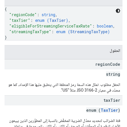
{
"regionCode"
: 
string
,
"taxTier"
: 
enum (
TaxTier
)
,
"eligibleForStreamingServiceTaxRate"
: 
boolean
,
"streamingTaxType"
: 
enum (
StreamingTaxType
)
}
الحقول
region
Code
string
الحقل مطلوب. تمثّل هذه السمة رمز المنطقة التي ينطبق عليها هذا الإعداد، كما هو
محدّد في معيار ISO 3166-2، مثلاً "US".
tax
Tier
enum (
TaxTier
)
فئة الضرائب لتحديد معدّل الضريبة المخفَّض بالنسبة إلى المطوِّرين الذين يبيعون
الأخبار الرقمية أو المجلّات أو الصحف أو الكتب أو الكتب المسموعة في مناطق