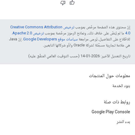
إنّ محتوى هذه الصفحة مرخّص بموجب
ترخيص Creative Commons Attribution
4.0‏
ما لم يُنصّ على خلاف ذلك، ونماذج الرموز مرخّصة بموجب
ترخيص Apache 2.0‏
.
للاطّلاع على التفاصيل، يُرجى مراجعة
سياسات موقع Google Developers‏
. إنّ Java
هي علامة تجارية مسجَّلة لشركة Oracle و/أو شركائها التابعين.
تاريخ التعديل الأخير: 2026-01-14 (حسب التوقيت العالمي المتفَّق عليه)
معلومات حول المنتجات
بنود الخدمة
روابط ذات صلة
Google Play Console
بدء النشر