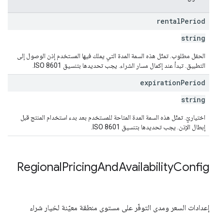
rental
Period
string
الحقل مطلوب. تمثّل هذه السمة المدة التي يملك فيها المستخدم إذن الوصول إلى
التطبيق. تبدأ عند إكمال مسار الشراء. يجب تحديدها بتنسيق ISO 8601.
expiration
Period
string
اختياريّ. تمثّل هذه السمة المدة المتاحة للمستخدم بعد بدء استخدام المنتج قبل
إبطال الإذن. يجب تحديدها بتنسيق ISO 8601.
Regional
Pricing
And
Availability
Config
إعدادات السعر ومدى التوفّر على مستوى منطقة معيّنة لخيار شراء