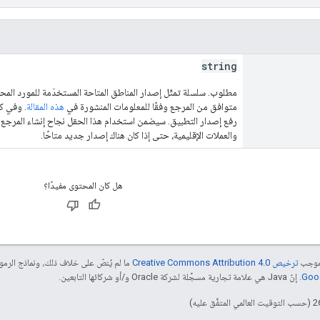
string
مطلوب. سلسلة تمثّل إصدار المناطق المتاحة المستخدَمة للمورد الم
متوافق من المرجع وفقًا للمعلومات المنشورة في
هذه المقالة
. وفي كل
رفع إصدار التطبيق. سيضمن استخدام هذا الحقل نجاح إنشاء المرجع 
والعملات الإقليمية، حتى إذا كان هناك إصدار جديد متاحًا.
هل كان المحتوى مفيدًا؟
بموجب
ترخيص Creative Commons Attribution 4.0‏
ما لم يُنصّ على خلاف ذلك، ونماذج الر
. إنّ Java هي علامة تجارية مسجَّلة لشركة Oracle و/أو شركائها التابعين.