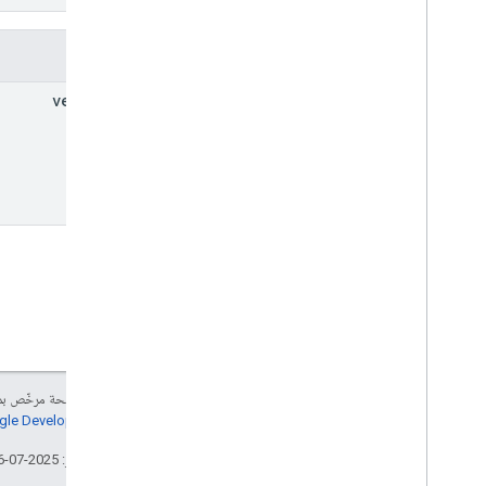
purchase
.
subscriptionsv2
ما مِن عمليات شراء
الحقول
مُراجعات
version
System
APKs
.
variants
المستخدمون
الأنواع
All
Users
Android
Sdks
نوع صورة التطبيق
App
Recovery
Action
نوع ملف التوسيع
Migrate
Base
Plan
Prices
Response
المال
علامة العرض
إنّ محتوى هذه الصفحة مرخّص 
معلومات الصفحة
سياسات موقع Google Developers‏
السعر
تاريخ التعديل الأخير: 2025-07-26 (حسب التوقيت العالمي المتفَّق عليه)
Product
Update
Latency
Tolerance