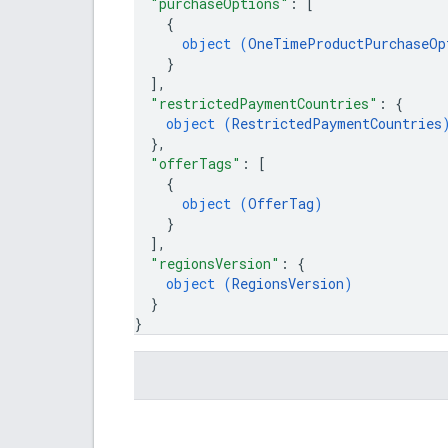
"purchaseOptions"
: 
[
{
object (
OneTimeProductPurchaseOp
}
]
,
"restrictedPaymentCountries"
: 
{
object (
RestrictedPaymentCountries
}
,
"offerTags"
: 
[
{
object (
OfferTag
)
}
]
,
"regionsVersion"
: 
{
object (
RegionsVersion
)
}
}