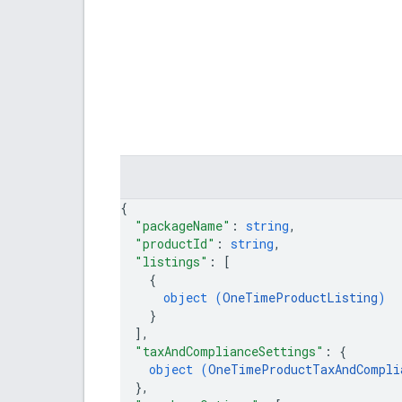
{
"packageName"
: 
string
,
"productId"
: 
string
,
"listings"
: 
[
{
object (
OneTimeProductListing
)
}
]
,
"taxAndComplianceSettings"
: 
{
object (
OneTimeProductTaxAndCompli
}
,