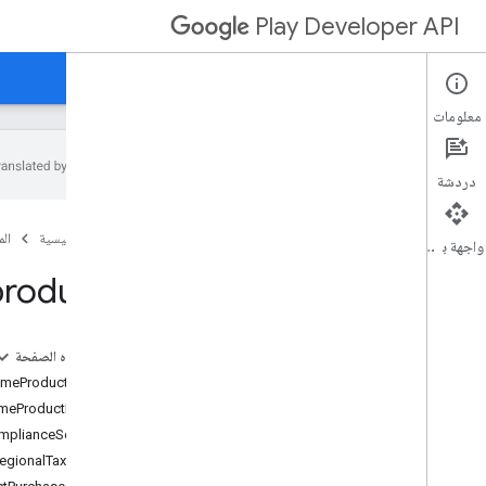
Play Developer API
الأدلة
المرجع
نماذج
معلومات
دردشة
ملخّص الموارد
الصفحة الرئيسية
ال
واجهة برمجة التطبيقات
موارد REST
roducts
التطبيقات
apps
.
device
Tier
Configs
applications
.
tracks
.
releases
على هذه الصفحة
استرداد التطبيقات
المرجع: OneTimeProduct
appstoreappsreview
meProductListing
appstorecatalog
.
recent
App
Views
plianceSettings
appstorecatalog
.
recent
Update
Events
egionalTaxConfig
تعديلات