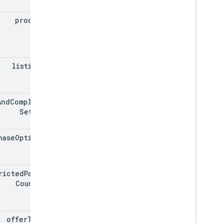
ما مِن عمليات شراء
مُراجعات
product
Id
System
APKs
.
variants
المستخدمون
الأنواع
listings[]
All
Users
Android
Sdks
نوع صورة التطبيق
And
Compliance
Settings
App
Recovery
Action
نوع ملف التوسيع
Migrate
Base
Plan
Prices
Response
hase
Options[]
المال
علامة العرض
معلومات الصفحة
ricted
Payment
Countries
السعر
Product
Update
Latency
Tolerance
Recovery
Status
offer
Tags[]
ضبط السعر على مستوى منطقة معيّنة