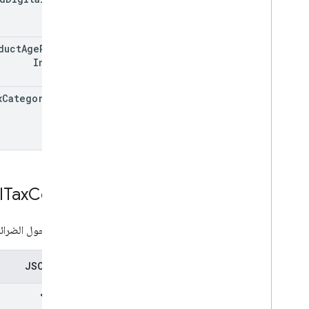
duct
Age
Rating
Infos[]
x
Category
Code
l
Tax
Config
تفاصيل حول الضرائب
تمثيل JSON