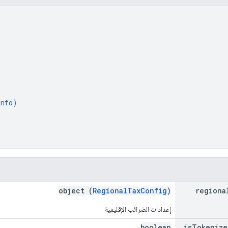
Info
)
object (
RegionalTaxConfig
)
regiona
إعدادات الضرائب الإقليمية
boolean
is
Tokenize