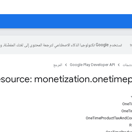
تستخدم Google تكنولوجيا الذكاء الاصطناعي لترجمة المحتوى إلى لغتك المفضّلة، وقد تتضمّن بعض الأخطاء.
منتجات
Google Play Developer API
المرجع
source: monetization
.
onetimep
OneTi
OneTimeProductTaxAndCom
R