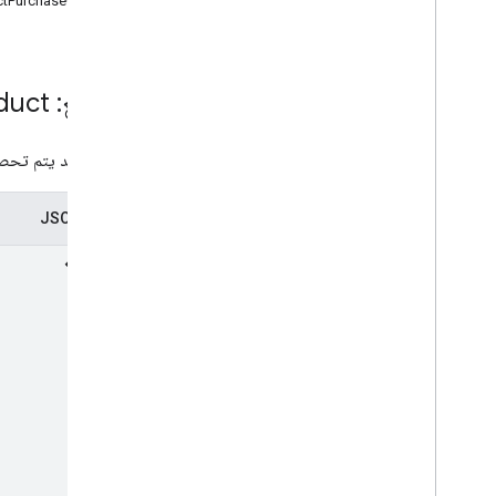
tPurchaseOption
تعديل ملفات APK
التعديلات على الحِزم
التعديلات على البلدان
المرجع: One
duct
التعديلات
.
deobfucationcation
details (التفاصيل)
.
Edits
التعديلات
.
expansionfiles
منتج واحد يتم تحصي
images (الصور)
.
Edit
تعديل قوائم البيانات
تمثيل JSON
Edits
.
testers
التعديلات
.
المعاملات الخارجية
ملفات APK التي تم إنشاؤها
grants
المنتجات داخل التطبيق
عمليات مشاركة التطبيقات الداخلية
monetization
monetization
.
onetimeproducts
نظرة عامة