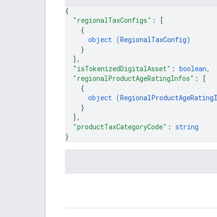
{
"regionalTaxConfigs"
: 
[
{
object (
RegionalTaxConfig
)
}
]
,
"isTokenizedDigitalAsset"
: 
boolean
,
"regionalProductAgeRatingInfos"
: 
[
{
object (
RegionalProductAgeRating
}
]
,
"productTaxCategoryCode"
: 
string
}