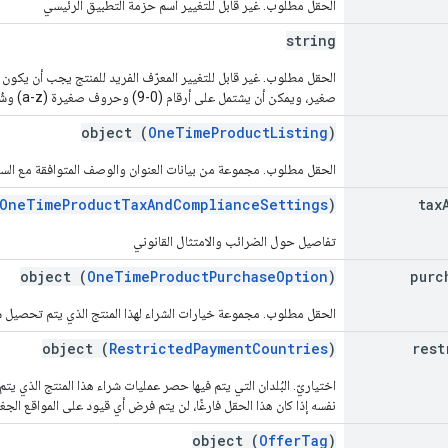
الحقل مطلوب. غير قابل للتغيير اسم حزمة التطبيق الرئيسي
string
الحقل مطلوب. غير قابل للتغيير المعرّف الفريد للمنتج يجب أن يكون ا
صغير، ويمكن أن يشتمل على أرقام (0-9) وحروف صغيرة (a-z) وشُرط سفلية (_) ونقاط (.).
object (
OneTimeProductListing
)
الحقل مطلوب. مجموعة من بيانات العنوان والوصف المتوافقة مع السوق
OneTimeProductTaxAndComplianceSettings
)
tax
تفاصيل حول الضرائب والامتثال القانوني
object (
OneTimeProductPurchaseOption
)
purc
الحقل مطلوب. مجموعة خيارات الشراء لهذا المنتج الذي يتم تحصيل 
object (
RestrictedPaymentCountries
)
rest
اختياريّ. البُلدان التي يتم فيها حصر عمليات شراء هذا المنتج الذي 
نفسه إذا كان هذا الحقل فارغًا، لن يتم فرض أي قيود على المواقع الجغر
object (
OfferTag
)