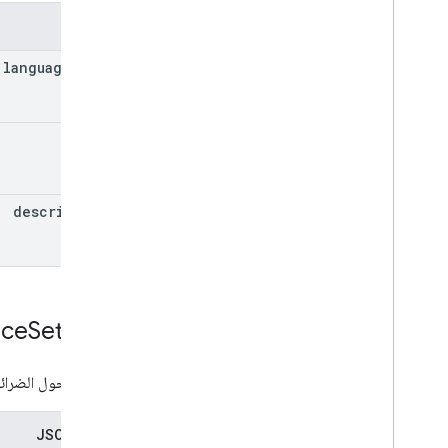
الحقول
language
Code
title
description
nce
Settings
تفاصيل حول الضرائب وسياسة Google Play والامتثال للقوانين في ما يتعلّق 
تمثيل JSON