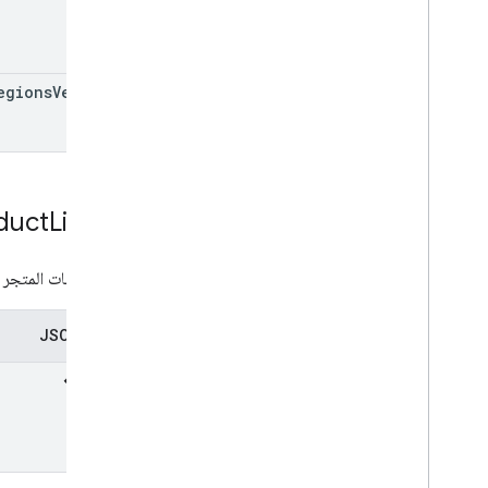
Regional
Product
Age
Rating
Info
معلومات ضريبة إقليمية
المناطق
egions
Version
إصدار المناطق
Restricted
Payment
Countries
نوع الضريبة على البث
إعدادات الضريبة والامتثال
الاستهداف
duct
Listing
دافع الضرائب
تقسيم الرمز المميز
بطاقة بيانات المتجر
نوع حق الانسحاب
تمثيل JSON