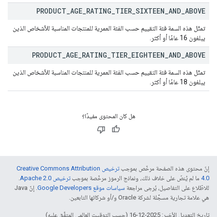
PRODUCT
_
AGE
_
RATING
_
TIER
_
SIXTEEN
_
AND
_
ABOVE
تمثّل هذه السمة فئة التقييم حسب الفئة العمرية للمنتجات المناسبة للأشخاص الذين
يبلغون 16 عامًا أو أكثر.
PRODUCT
_
AGE
_
RATING
_
TIER
_
EIGHTEEN
_
AND
_
ABOVE
تمثّل هذه السمة فئة التقييم حسب الفئة العمرية للمنتجات المناسبة للأشخاص الذين
يبلغون 18 عامًا أو أكثر.
هل كان المحتوى مفيدًا؟
إنّ محتوى هذه الصفحة مرخّص بموجب
ترخيص Creative Commons Attribution
4.0‏
ما لم يُنصّ على خلاف ذلك، ونماذج الرموز مرخّصة بموجب
ترخيص Apache 2.0‏
.
للاطّلاع على التفاصيل، يُرجى مراجعة
سياسات موقع Google Developers‏
. إنّ Java
هي علامة تجارية مسجَّلة لشركة Oracle و/أو شركائها التابعين.
تاريخ التعديل الأخير: 2025-12-16 (حسب التوقيت العالمي المتفَّق عليه)