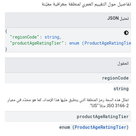
تفاصيل حول التقييم العمري لمنطقة جغرافية معيّنة
تمثيل JSON
{
"regionCode"
: 
string
,
"productAgeRatingTier"
: 
enum (
ProductAgeRatingTier
}
الحقول
region
Code
mon
string
monetizati
تمثّل هذه السمة رمز المنطقة التي ينطبق عليها هذا الإعداد، كما هو محدّد في معيار
ISO 3166-2، مثلاً "US".
product
Age
Rating
Tier
enum (
ProductAgeRatingTier
)