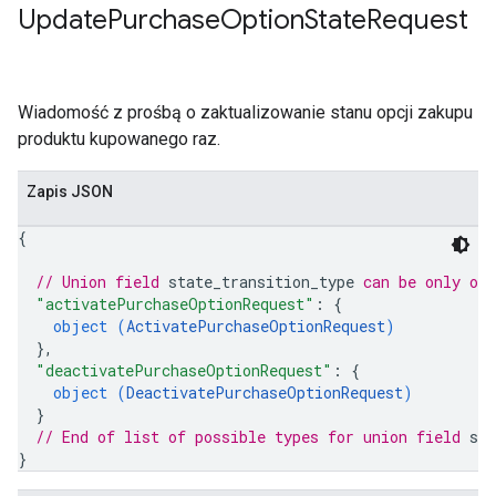
Update
Purchase
Option
State
Request
Wiadomość z prośbą o zaktualizowanie stanu opcji zakupu
produktu kupowanego raz.
Zapis JSON
{
// Union field 
state_transition_type
 can be only on
"activatePurchaseOptionRequest"
: 
{
object (
ActivatePurchaseOptionRequest
)
}
,
"deactivatePurchaseOptionRequest"
: 
{
object (
DeactivatePurchaseOptionRequest
)
}
// End of list of possible types for union field 
sta
}