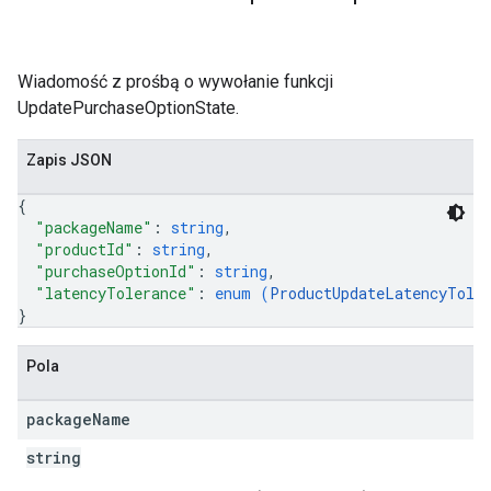
Wiadomość z prośbą o wywołanie funkcji
UpdatePurchaseOptionState.
Zapis JSON
{
"packageName"
: 
string
,
"productId"
: 
string
,
"purchaseOptionId"
: 
string
,
"latencyTolerance"
: 
enum (
ProductUpdateLatencyTole
}
Pola
package
Name
string