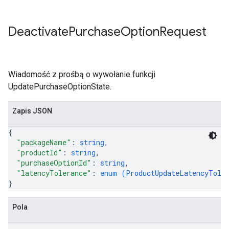
Deactivate
Purchase
Option
Request
Wiadomość z prośbą o wywołanie funkcji
UpdatePurchaseOptionState.
Zapis JSON
{
"packageName"
: 
string
,
"productId"
: 
string
,
"purchaseOptionId"
: 
string
,
"latencyTolerance"
: 
enum (
ProductUpdateLatencyTole
}
Pola