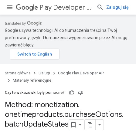
Play Developer API
Zaloguj się
Google używa technologii AI do tłumaczenia treści na Twój
preferowany język. Tłumaczenia wygenerowane przez AI mogą
zawierać błędy.
Strona główna
Usługi
Google Play Developer API
Materiały referencyjne
Czy te wskazówki były pomocne?
Method: monetization
.
onetimeproducts
.
purchase
Options
.
batch
Update
States