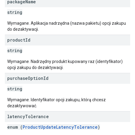
package
Name
string
Wymagane. Aplikacja nadrzędna (nazwa pakietu) opcji zakupu
do dezaktywacji.
product
Id
string
Wymagane. Nadrzędny produkt kupowany raz (identyfikator)
opcji zakupu do dezaktywacji.
purchase
Option
Id
string
Wymagane. Identyfikator opcji zakupu, którą chcesz
dezaktywować.
latency
Tolerance
enum (
ProductUpdateLatencyTolerance
)