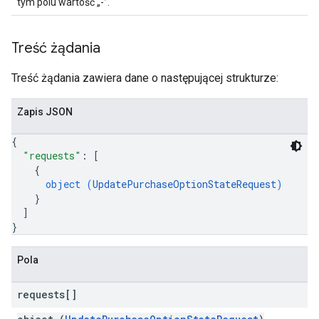
tym polu wartość „-”.
Treść żądania
Treść żądania zawiera dane o następującej strukturze:
Zapis JSON
{
"requests"
: 
[
{
object (
UpdatePurchaseOptionStateRequest
)
}
]
}
Pola
requests[]