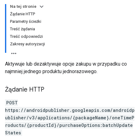
Na tej stronie
Żądanie HTTP
Parametry ścieżki
Treść żądania
Treść odpowiedzi
Zakresy autoryzacji
Aktywuje lub dezaktywuje opcje zakupu w przypadku co
najmniej jednego produktu jednorazowego.
Żądanie HTTP
ions
POST
https://androidpublisher.googleapis.com/androidp
ublisher/v3/applications/{packageName}/oneTimeP
ions.offers
roducts/{productId}/purchaseOptions:batchUpdate
States