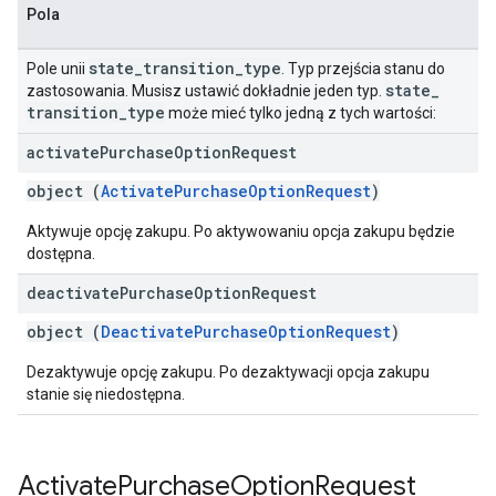
Pola
state
_
transition
_
type
Pole unii
. Typ przejścia stanu do
state
_
zastosowania. Musisz ustawić dokładnie jeden typ.
transition
_
type
może mieć tylko jedną z tych wartości:
activate
Purchase
Option
Request
object (
ActivatePurchaseOptionRequest
)
Aktywuje opcję zakupu. Po aktywowaniu opcja zakupu będzie
dostępna.
deactivate
Purchase
Option
Request
object (
DeactivatePurchaseOptionRequest
)
Dezaktywuje opcję zakupu. Po dezaktywacji opcja zakupu
stanie się niedostępna.
Activate
Purchase
Option
Request