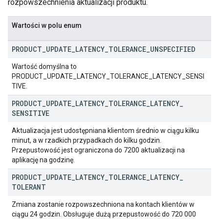
rozpowszechnienia aktualizacji produktu.
Wartości w polu enum
PRODUCT
_
UPDATE
_
LATENCY
_
TOLERANCE
_
UNSPECIFIED
Wartość domyślna to
PRODUCT_UPDATE_LATENCY_TOLERANCE_LATENCY_SENSI
TIVE.
PRODUCT
_
UPDATE
_
LATENCY
_
TOLERANCE
_
LATENCY
_
SENSITIVE
Aktualizacja jest udostępniana klientom średnio w ciągu kilku
minut, a w rzadkich przypadkach do kilku godzin.
ions
Przepustowość jest ograniczona do 7200 aktualizacji na
ions.offers
aplikację na godzinę.
PRODUCT
_
UPDATE
_
LATENCY
_
TOLERANCE
_
LATENCY
_
TOLERANT
s
Zmiana zostanie rozpowszechniona na kontach klientów w
ciągu 24 godzin. Obsługuje dużą przepustowość do 720 000