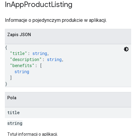
In
App
Product
Listing
Informacje o pojedynczym produkcie w aplikacji.
Zapis JSON
{
"title"
: 
string
,
"description"
: 
string
,
"benefits"
: 
[
string
]
}
Pola
title
string
Tytuł informacji o aplikacji.