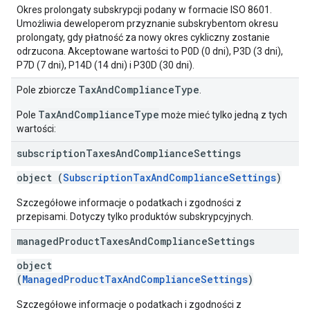
Okres prolongaty subskrypcji podany w formacie ISO 8601.
Umożliwia deweloperom przyznanie subskrybentom okresu
prolongaty, gdy płatność za nowy okres cykliczny zostanie
odrzucona. Akceptowane wartości to P0D (0 dni), P3D (3 dni),
P7D (7 dni), P14D (14 dni) i P30D (30 dni).
TaxAndComplianceType
Pole zbiorcze
.
TaxAndComplianceType
Pole
może mieć tylko jedną z tych
wartości:
subscription
Taxes
And
Compliance
Settings
object (
SubscriptionTaxAndComplianceSettings
)
Szczegółowe informacje o podatkach i zgodności z
przepisami. Dotyczy tylko produktów subskrypcyjnych.
managed
Product
Taxes
And
Compliance
Settings
object
(
ManagedProductTaxAndComplianceSettings
)
Szczegółowe informacje o podatkach i zgodności z