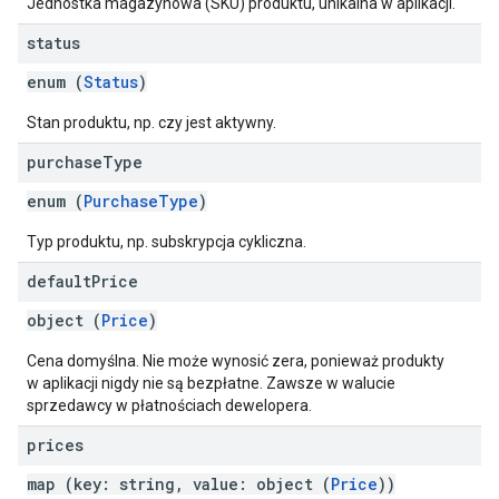
Jednostka magazynowa (SKU) produktu, unikalna w aplikacji.
status
enum (
Status
)
Stan produktu, np. czy jest aktywny.
purchase
Type
enum (
PurchaseType
)
Typ produktu, np. subskrypcja cykliczna.
default
Price
object (
Price
)
Cena domyślna. Nie może wynosić zera, ponieważ produkty
w aplikacji nigdy nie są bezpłatne. Zawsze w walucie
sprzedawcy w płatnościach dewelopera.
prices
map (key: string, value: object (
Price
))