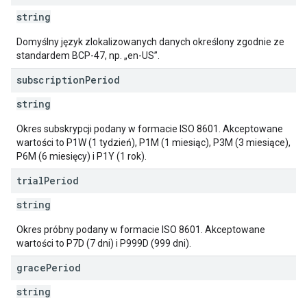
string
Domyślny język zlokalizowanych danych określony zgodnie ze
standardem BCP-47, np. „en-US”.
subscription
Period
string
Okres subskrypcji podany w formacie ISO 8601. Akceptowane
wartości to P1W (1 tydzień), P1M (1 miesiąc), P3M (3 miesiące),
P6M (6 miesięcy) i P1Y (1 rok).
trial
Period
string
Okres próbny podany w formacie ISO 8601. Akceptowane
wartości to P7D (7 dni) i P999D (999 dni).
grace
Period
string