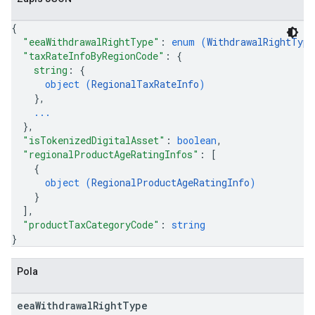
{
"eeaWithdrawalRightType"
: 
enum (
WithdrawalRightType
"taxRateInfoByRegionCode"
: 
{
string
: 
{
object (
RegionalTaxRateInfo
)
}
,
...
}
,
"isTokenizedDigitalAsset"
: 
boolean
,
"regionalProductAgeRatingInfos"
: 
[
{
object (
RegionalProductAgeRatingInfo
)
}
]
,
"productTaxCategoryCode"
: 
string
}
Pola
eea
Withdrawal
Right
Type