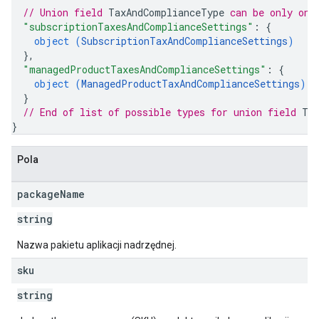
// Union field 
TaxAndComplianceType
 can be only one
"subscriptionTaxesAndComplianceSettings"
: 
{
object (
SubscriptionTaxAndComplianceSettings
)
}
,
"managedProductTaxesAndComplianceSettings"
: 
{
object (
ManagedProductTaxAndComplianceSettings
)
}
// End of list of possible types for union field 
Ta
}
Pola
package
Name
string
Nazwa pakietu aplikacji nadrzędnej.
sku
string