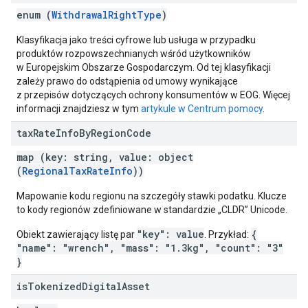
enum (
WithdrawalRightType
)
Klasyfikacja jako treści cyfrowe lub usługa w przypadku
produktów rozpowszechnianych wśród użytkowników
w Europejskim Obszarze Gospodarczym. Od tej klasyfikacji
zależy prawo do odstąpienia od umowy wynikające
z przepisów dotyczących ochrony konsumentów w EOG. Więcej
informacji znajdziesz w tym
artykule w Centrum pomocy
.
tax
Rate
Info
By
Region
Code
map (key: string, value: object
(
RegionalTaxRateInfo
))
Mapowanie kodu regionu na szczegóły stawki podatku. Klucze
to kody regionów zdefiniowane w standardzie „CLDR” Unicode.
"key": value
{
Obiekt zawierający listę par
. Przykład:
"name": "wrench", "mass": "1.3kg", "count": "3"
}
is
Tokenized
Digital
Asset