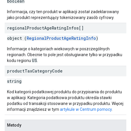
boolean
Informacja, czy ten produkt w aplikacji został zadeklarowany
jako produkt reprezentujący tokenizowany zasób cyfrowy.
regional
Product
Age
Rating
Infos[]
object (
RegionalProductAgeRatingInfo
)
Informacje o kategoriach wiekowych w poszczególnych
regionach. Obecnie to pole jest obsługiwane tylko w przypadku
US
kodu regionu
.
product
Tax
Category
Code
string
Kod kategorii podatkowej produktu do przypisania do produktu
w aplikacji. Kategoria podatkowa produktu określa stawki
podatku od transakcji stosowane w przypadku produktu. Więcej
informacji znajdziesz w tym
artykule w Centrum pomocy
.
Metody