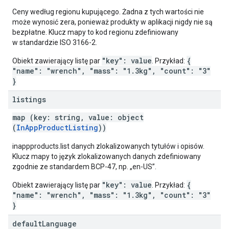
Ceny według regionu kupującego. Żadna z tych wartości nie
może wynosić zera, ponieważ produkty w aplikacji nigdy nie są
bezpłatne. Klucz mapy to kod regionu zdefiniowany
w standardzie ISO 3166-2.
"key": value
{
Obiekt zawierający listę par
. Przykład:
"name": "wrench", "mass": "1.3kg", "count": "3"
}
listings
map (key: string, value: object
(
InAppProductListing
))
inappproducts.list danych zlokalizowanych tytułów i opisów.
Klucz mapy to język zlokalizowanych danych zdefiniowany
zgodnie ze standardem BCP-47, np. „en-US”.
"key": value
{
Obiekt zawierający listę par
. Przykład:
"name": "wrench", "mass": "1.3kg", "count": "3"
}
default
Language