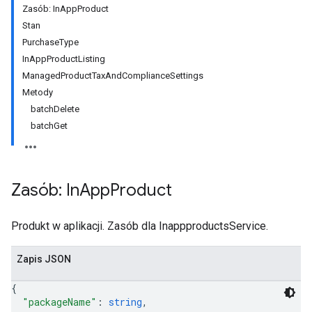
Zasób: InAppProduct
Stan
PurchaseType
InAppProductListing
ManagedProductTaxAndComplianceSettings
Metody
batchDelete
batchGet
Zasób: In
App
Product
Produkt w aplikacji. Zasób dla InappproductsService.
Zapis JSON
{
"packageName"
: 
string
,