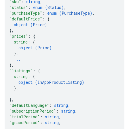
"sku"
: 
string
,
"status"
: 
enum (
Status
)
,
"purchaseType"
: 
enum (
PurchaseType
)
,
"defaultPrice"
: 
{
object (
Price
)
ions
}
,
ions.offers
"prices"
: 
{
string
: 
{
object (
Price
)
}
,
s
...
}
,
"listings"
: 
{
string
: 
{
object (
InAppProductListing
)
}
,
...
}
,
"defaultLanguage"
: 
string
,
"subscriptionPeriod"
: 
string
,
"trialPeriod"
: 
string
,
"gracePeriod"
: 
string
,