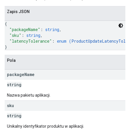
Zapis JSON
{
"packageName"
: 
string
,
"sku"
: 
string
,
"latencyTolerance"
: 
enum (
ProductUpdateLatencyTole
}
Pola
package
Name
string
Nazwa pakietu aplikacji.
sku
string
Unikalny identyfikator produktu w aplikacji.