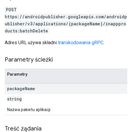
POST
https://androidpublisher.googleapis.com/androidp
ublisher/v3/applications/{packageName}/inapppro
ions
ducts:batchDelete
ions.offers
Adres URL używa składni
transkodowania gRPC
.
s
Parametry ścieżki
Parametry
package
Name
string
Nazwa pakietu aplikacji.
Treść żądania