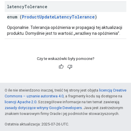
latency
Tolerance
enum (
ProductUpdateLatencyTolerance
)
Opcjonalnie. Tolerancja opóźnienia w propagacji tej aktualizacji
produktu. Domyślnie jest to wartość „wrażliwy na opóźnienia”.
Czy te wskazówki były pomocne?
O ile nie stwierdzono inaczej, treść tej strony jest objęta
licencją Creative
Commons – uznanie autorstwa 4.0
, a fragmenty kodu są dostępne na
licencji Apache 2.0
. Szczegółowe informacje na ten temat zawierają
zasady dotyczące witryny Google Developers
. Java jest zastrzeżonym
znakiem towarowym firmy Oracle i jej podmiotów stowarzyszonych.
Ostatnia aktualizacja: 2025-07-26 UTC.