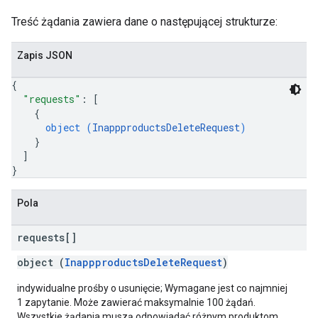
Treść żądania zawiera dane o następującej strukturze:
Zapis JSON
{
"requests"
: 
[
{
object (
InappproductsDeleteRequest
)
}
]
}
Pola
requests[]
object (
InappproductsDeleteRequest
)
indywidualne prośby o usunięcie; Wymagane jest co najmniej
1 zapytanie. Może zawierać maksymalnie 100 żądań.
Wszystkie żądania muszą odpowiadać różnym produktom