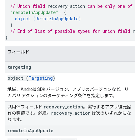
// Union field 
recovery_action
 can be only one of t
"remoteInAppUpdate"
: 
{
object (
RemoteInAppUpdate
)
}
// End of list of possible types for union field 
rec
}
フィールド
targeting
object (
Targeting
)
地域、Android SDK バージョン、アプリのバージョンなど、リ
カバリ アクションのターゲティング条件を指定します。
recovery
_
action
共用体フィールド
。実行するアプリ復元操
recovery
_
action
作の種類です。必須。
は次のいずれかにな
ります。
remote
In
App
Update