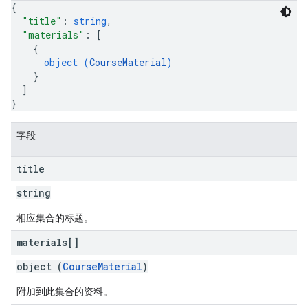
{
"title"
: 
string
,
"materials"
: 
[
{
object (
CourseMaterial
)
}
]
}
字段
title
string
相应集合的标题。
materials[]
object (
CourseMaterial
)
附加到此集合的资料。