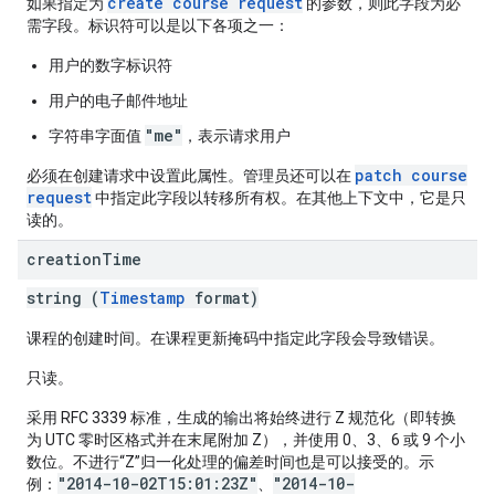
create course request
如果指定为
的参数，则此字段为必
需字段。标识符可以是以下各项之一：
用户的数字标识符
用户的电子邮件地址
"me"
字符串字面值
，表示请求用户
patch course
必须在创建请求中设置此属性。管理员还可以在
request
中指定此字段以转移所有权。在其他上下文中，它是只
读的。
creation
Time
string (
Timestamp
format)
课程的创建时间。在课程更新掩码中指定此字段会导致错误。
只读。
采用 RFC 3339 标准，生成的输出将始终进行 Z 规范化（即转换
为 UTC 零时区格式并在末尾附加 Z），并使用 0、3、6 或 9 个小
数位。不进行“Z”归一化处理的偏差时间也是可以接受的。示
"2014-10-02T15:01:23Z"
"2014-10-
例：
、