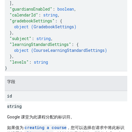
]
,
"guardiansEnabled"
: 
boolean
,
"calendarId"
: 
string
,
"gradebookSettings"
: 
{
object (
GradebookSettings
)
}
,
"subject"
: 
string
,
"learningStandardSettings"
: 
{
object (
CourseLearningStandardSettings
)
}
,
"levels"
: 
string
}
字段
id
string
Google 课堂为此课程分配的标识符。
creating a course
如果值为
，您可以选择在请求中将此标识