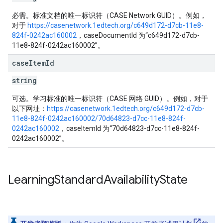
必需。标准文档的唯一标识符（CASE Network GUID）。例如，
对于
https://casenetwork.1edtech.org/c649d172-d7cb-11e8-
824f-0242ac160002
，caseDocumentId 为“c649d172-d7cb-
11e8-824f-0242ac160002”。
case
Item
Id
string
可选。学习标准的唯一标识符（CASE 网络 GUID）。例如，对于
以下网址：
https://casenetwork.1edtech.org/c649d172-d7cb-
11e8-824f-0242ac160002/70d64823-d7cc-11e8-824f-
0242ac160002
，caseItemId 为“70d64823-d7cc-11e8-824f-
0242ac160002”。
Learning
Standard
Availability
State