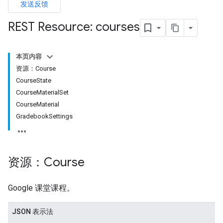
发送反馈
REST Resource: courses
dentSubmissions
本页内容
资源：Course
CourseState
CourseMaterialSet
ents
CourseMaterial
GradebookSettings
bmissions
ers
资源：Course
Google 课堂课程。
JSON 表示法