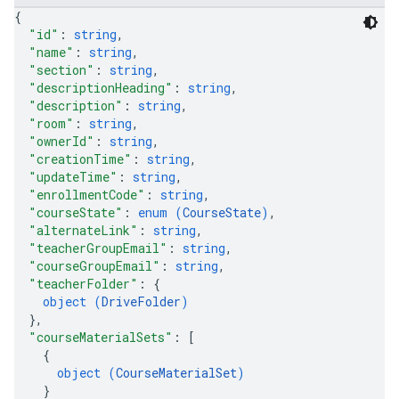
{
"id"
: 
string
,
"name"
: 
string
,
"section"
: 
string
,
"descriptionHeading"
: 
string
,
"description"
: 
string
,
"room"
: 
string
,
"ownerId"
: 
string
,
"creationTime"
: 
string
,
"updateTime"
: 
string
,
"enrollmentCode"
: 
string
,
"courseState"
: 
enum (
CourseState
)
,
"alternateLink"
: 
string
,
"teacherGroupEmail"
: 
string
,
"courseGroupEmail"
: 
string
,
"teacherFolder"
: 
{
object (
DriveFolder
)
}
,
"courseMaterialSets"
: 
[
{
object (
CourseMaterialSet
)
}