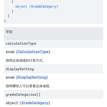
{
object (
GradeCategory
)
}
]
}
字段
calculation
Type
enum (
CalculationType
)
指明总体成绩的计算方式。
display
Setting
enum (
DisplaySetting
)
指明哪些人可以查看总体成绩。
grade
Categories[]
object (
GradeCategory
)