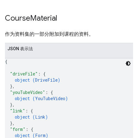
Course
Material
作为资料集的一部分附加到课程的资料。
JSON 表示法
{
"driveFile"
: 
{
object (
DriveFile
)
}
,
"youTubeVideo"
: 
{
object (
YouTubeVideo
)
}
,
"link"
: 
{
object (
Link
)
}
,
"form"
: 
{
object (
Form
)